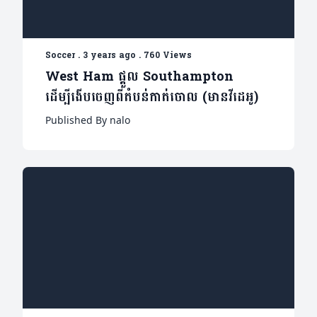
Soccer
.
3 years ago
.
760 Views
West Ham ផ្តួល Southampton
ដើម្បីងើបចេញពីតំបន់កាត់ចោល (មានវីដេអូ)
Published By nalo