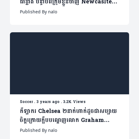
ជាខ្លាំង បន្ទាប់ពីក្រុមខ្លួនចាញ់ Newcaslte
យ៉ាងអាម៉ាស់ (មានវីដេអូ)
Published By nalo
Soccer
.
3 years ago
.
3.2K Views
កីឡាករ Chelsea ២នាក់ហាក់ដូចជាសប្បាយ
ចិត្តក្រោយក្លឹបបណ្តេញលោក ​​Graham
Potter
Published By nalo