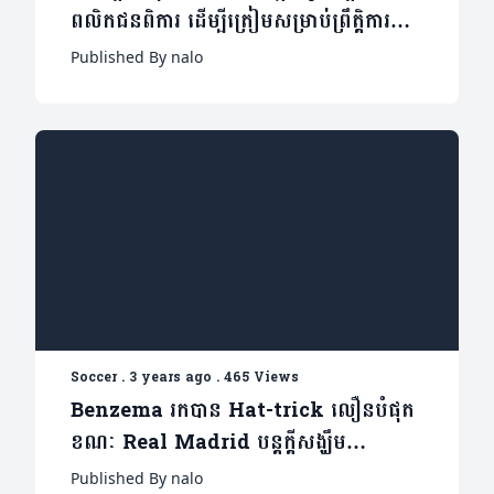
ពលិកជនពិការ ដើម្បីត្រៀមសម្រាប់ព្រឹត្តិការណ៍
សុីហ្គេម
Published By nalo
Soccer
.
3 years ago
.
465 Views
Benzema រកបាន Hat-trick លឿនបំផុត
ខណៈ Real Madrid បន្តក្តីសង្ឃឹម
ប្រជែងពាន (មានវីដេអូ)
Published By nalo