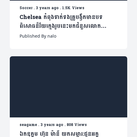
Soccer
.
3 years ago
.
1.5K Views
Chelsea កំពុងទាក់ទងគ្រូបង្វឹកមានបទ
ពិសោធន៏វ័យក្មេងរូបនេះមកជំនួសលោក
Potter
Published By nalo
seagame
.
3 years ago
.
808 Views
ឯកឧត្តម ហ៊ុន ម៉ានី យកសម្ភារ:ជូនអត្ត