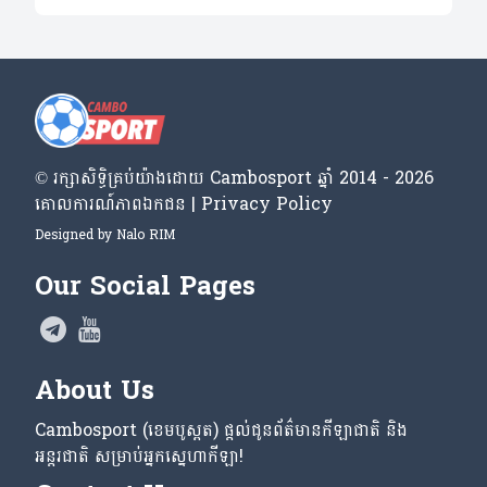
© រក្សា​សិទ្ធិ​គ្រប់​យ៉ាង​ដោយ​ Cambosport ឆ្នាំ 2014 - 2026
គោលការណ៍​ភាព​ឯកជន | Privacy Policy
Designed by
Nalo RIM
Our Social Pages
About Us
Cambosport (ខេមបូស្ពត) ផ្តល់ជូនព័ត៌មានកីឡាជាតិ និង
អន្តរជាតិ សម្រាប់អ្នកស្នេហាកីឡា!