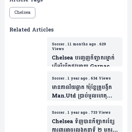
Chelsea
Related Articles
Soccer
.
11 months ago
.
629
Views
Chelsea បញ្ចេញកីឡាករម្នាក់
ដើម្បីបើកផ្លូវអោយ Garnacho
ចូលរួមជាមួយ
Soccer
.
1 year ago
.
634 Views
ពួកគេ(មាន២វីឌេអូ)
មានភាពវ័យឆ្លាត !ប៉ុន្តែគ្រូបង្វឹក
Man.Utd ប្រាប់មូលហេតុ
កីឡាកររូបនេះត្រូវចាក
ចេញ(មាន១វីដេអូ)
Soccer
.
1 year ago
.
733 Views
Chelsea ទិញបានកីឡាករខ្សែ
ការពារអាចលេងតួនាទី ២ មករួម