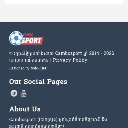
© រក្សា​សិទ្ធិ​គ្រប់​យ៉ាង​ដោយ​ Cambosport ឆ្នាំ 2014 - 2026
គោលការណ៍​ភាព​ឯកជន | Privacy Policy
Designed by
Nalo RIM
Our Social Pages
About Us
Cambosport (ខេមបូស្ពត) ផ្តល់ជូនព័ត៌មានកីឡាជាតិ និង
អន្តរជាតិ សម្រាប់អ្នកស្នេហាកីឡា!