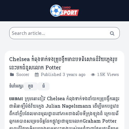
Chelsea កំពុងទាក់ទងគ្រូបង្វឹកមានបទពិសោធន៏វ័យក្មេងរូប
នេះមកជំនួសលោក Potter
Soccer
Published 3 years ago
1.5K Views
ទំហំអក្សរ
តូច
ធំ
បរទេស៖
ក្រុមតោខៀវ
Chelsea
កំ
ពុង
ទាក់ទងនាំយកគ្រូបង្វឹកអន្តរ
ជាតិអាឡឺម៉ង់​វ័យក្មេង
Julian
Nagelsmann
ដើម្បី
មកបន្តវេន
ដឹកនាំ
ក្លឹបដែលមានមូលដ្ឋាននៅភាគខាងលិចទីក្រុងឡុងដ
៏
ក្រោយពី
ពួកគេបានសម្រេចចិត្តច
ែកផ្លូវគ្នា
ជាមួយលោក
​Graham Potter
កាលពីថ្ងៃ
អាទិត្យយោងតាមការះអាងរបស់អ្នកជំនាញផ្នែកផ្ទេរកីឡាក