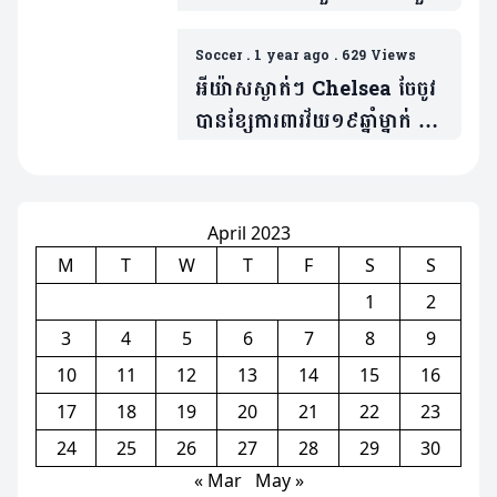
ក្រុម (មាន១វីដេអូ)
Soccer
.
1 year ago
.
629 Views
អីយ៉ាសស្ងាត់ៗ Chelsea ចែចូវ
បានខ្សែការពារវ័យ១៩ឆ្នាំម្នាក់ ក្នុង
តម្លៃប្រមាណ«៤២លានអឺរ៉ូ»
April 2023
M
T
W
T
F
S
S
1
2
3
4
5
6
7
8
9
10
11
12
13
14
15
16
17
18
19
20
21
22
23
24
25
26
27
28
29
30
« Mar
May »