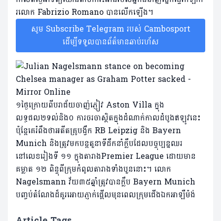
រលោក
Fabrizio
Romano
បានលើកឡើង
។
សូម Subscribe Telegram របស់ Cambosport
ដើម្បីទទួលបានព័ត៌មានឆាប់រហ័ស
១ថ្ងៃក្រោយពីបរាជ័យចាញ់ភ្ញៀវ
Aston Villa
ក្នុង
លទ្ធផល២ទល់និង០
ការចរចាស្ថិតក្នុងដំណាក់កាលដំបូងឥ
ឡូវនេះ
ប៉ុន្តែគេ
រំពឹងថា
អតីត
គ្រូ
បង្វឹក
RB Leipzig
និង
Bayern
Munich
និងត្រូវមកបន្តតួនាទីដឹកនាំក្លឹបដែលបច្ចុប្បន្ន
ឈរ
នៅលេខរៀងទី
១១
ក្នុងតារាង
Premier League
ដោយមាន
គម្លាត
១២
ពិន្ទុពីក្រុមកំពូល
តារាង
ទាំងបួន
នោះ
។
លោក
Nagelsmann
វ័យ៣៥ឆ្នាំត្រូវបានក្លឹប
Bayern
Munich
បញ្ចប់តំណែងដ៏គួរអោយភ្ញាក់ផ្អើល
មុនពេលក្រុមជើងឯកអាឡឺម៉ង
Article Tags