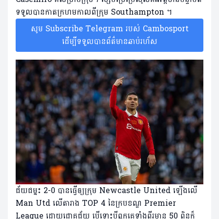
ទទួលបានកាតក្រហមកាលពីក្រុម Southampton ។
សូម Subscribe Telegram របស់ Cambosport
ដើម្បីទទួលបានព័ត៌មានឆាប់រហ័ស
ជ័យ​ជម្នះ 2-0 បានធ្វើឲ្យក្រុម Newcastle United ឡើងលើ
Man Utd លើតារាង TOP 4 នៃក្របខណ្ឌ Premier
League ដោយ​ជោគជ័យ បើ​ទោះ​បី​ពួក​គេ​ទាំង​ពីរ​មាន 50 ពិន្ទុ​ក៏​