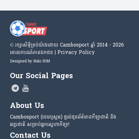
© រក្សា​សិទ្ធិ​គ្រប់​យ៉ាង​ដោយ​ Cambosport ឆ្នាំ 2014 - 2026
គោលការណ៍​ភាព​ឯកជន | Privacy Policy
Designed by
Nalo RIM
Our Social Pages
About Us
Cambosport (ខេមបូស្ពត) ផ្តល់ជូនព័ត៌មានកីឡាជាតិ និង
អន្តរជាតិ សម្រាប់អ្នកស្នេហាកីឡា!
Contact Us