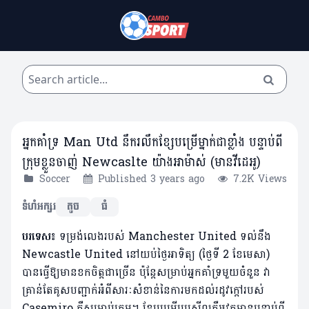
អ្នកគាំទ្រ Man Utd នឹករលឹកខ្សែបម្រើម្នាក់ជាខ្លាំង បន្ទាប់ពី
ក្រុមខ្លួនចាញ់ Newcaslte យ៉ាងអាម៉ាស់ (មានវីដេអូ)
Soccer
Published 3 years ago
7.2K Views
ទំហំអក្សរ
តូច
ធំ
បរទេស៖
ទម្រង់លេងរបស់ Manchester United ទល់នឹង
Newcastle United នៅយប់ថ្ងៃអាទិត្យ (ថ្ងៃទី 2 ខែមេសា)
បានធ្វើឱ្យមានខកចិត្តជាច្រើន ប៉ុន្តែសម្រាប់អ្នកគាំទ្រមួយចំនួន វា
គ្រាន់តែគូសបញ្ជាក់អំពីសារៈសំខាន់នៃការមកដល់រដូវក្តៅរបស់
Casemiro គឺសម្រាប់ក្រុម។ ខ្សែបម្រើប្រេស៊ីលគឺអវត្តមានបន្ទាប់ពី