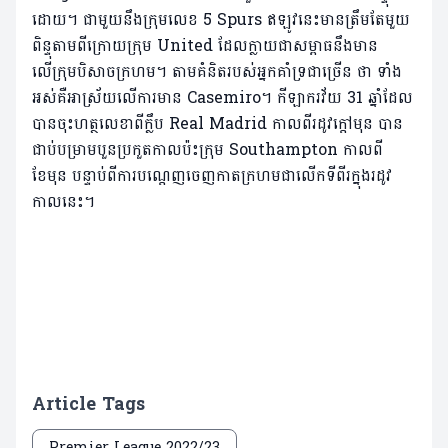
ដោយ។ ជាមួយនឹងក្រុមលេខ 5 Spurs ឥឡូវនេះមានត្រឹមតែមួយ
ពិន្ទុតាមពីក្រោយក្រុម United ដែលក្លាយជាសម្ពាធនឹងមាន
លើក្រុមបិសាចក្រហម។ តាម​គំនិត​របស់​អ្នក​គាំទ្រ​ជា​ច្រើន ថា ​ទាំង
អស់​គឺ​អាស្រ័យ​លើ​ការ​មាន Casemiro។ កីឡាករវ័យ 31 ឆ្នាំដែល
បានចុះហត្ថលេខាពីក្លឹប Real Madrid កាលពីរដូវក្តៅមុន បាន
ជាប់បម្រាមបួនប្រកួតកាលប៉ះក្រុម Southampton កាលពី
ខែមុន បន្ទាប់ពីការបណ្តេញចេញកាតក្រហមជាលើកទីពីរក្នុងរដូវ
កាលនេះ។
Article Tags
Premier League 2022/23