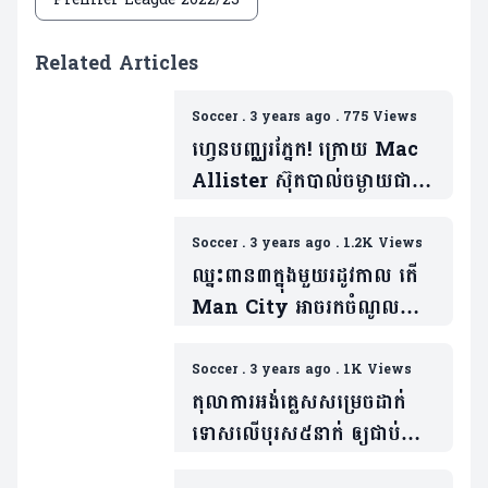
Related Articles
Soccer
.
3 years ago
.
775 Views
ហ្វេនបញ្ឈរភ្នែក! ក្រោយ Mac
Allister ស៊ុតបាល់ចម្ងាយជាង
២៣ ម៉ែត្រក្បែរនឹងមុំ ៩០ (មាន
វីដេអូ)
Soccer
.
3 years ago
.
1.2K Views
ឈ្នះពាន៣ក្នុងមួយរដូវកាល តើ
Man City អាចរកចំណូលបាន
ប៉ុន្មាន
Soccer
.
3 years ago
.
1K Views
តុលាការអង់គ្លេសសម្រេចដាក់
ទោសលើបុរស​៥នាក់ ឲ្យជាប់
ទោស ៣០ឆ្នាំ ក្រោយលួចឡាយ