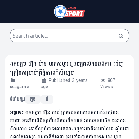
ឯកឧត្តម ហ៊ុន ម៉ានី យកសម្ភារ:ជូនអត្តពលិកជនពិការ ដើម្បី
ត្រៀមសម្រាប់ព្រឹត្តិការណ៍សុីហ្គេម
Published 3 years
807
seagame
ago
Views
ទំហំអក្សរ
តូច
ធំ
អត្ថបទ៖
ឯកឧត្តម ហ៊ុន ម៉ានី ប្រធានសហភាពសហព័ន្ធយុវជន
កម្ពុជា អញ្ជើញពិនិត្យមើលពីការហ្វឹកហាត់ របស់អត្តពលិក ជនមាន
ពិការភាព នៅទីស្នាក់ការអគារគណៈកម្មការជាតិតេជោសែន ស្ថិតនៅ
ខណ្ឌសែនសុខ រាជធានីភ្នំពេញ ព្រមទាំងបាននាំយកសម្ភារៈមួយ