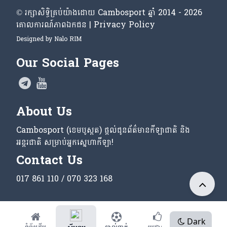
© រក្សា​សិទ្ធិ​គ្រប់​យ៉ាង​ដោយ​ Cambosport ឆ្នាំ 2014 - 2026
គោលការណ៍​ភាព​ឯកជន | Privacy Policy
Designed by
Nalo RIM
Our Social Pages
About Us
Cambosport (ខេមបូស្ពត) ផ្តល់ជូនព័ត៌មានកីឡាជាតិ និង
អន្តរជាតិ សម្រាប់អ្នកស្នេហាកីឡា!
Contact Us
017 861 110 / 070 323 168
Dark