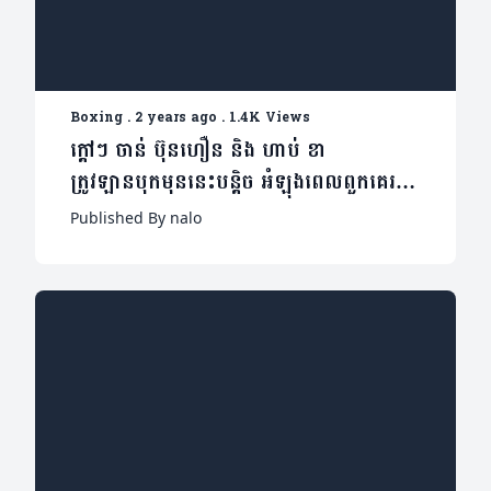
Boxing
.
2 years ago
.
1.4K Views
ក្តៅៗ ចាន់ ប៊ុនហឿន និង ហាប់ ខា
ត្រូវឡានបុកមុននេះបន្តិច អំឡុងពេលពួកគេរត់
(មានវីដេអូ)
Published By nalo