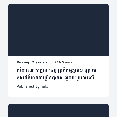
ពិភពលោក Manny Pacquiao ប្រកួត
ជាមួយ Mario Barrios!
Boxing
.
2 years ago
.
746 Views
ភរិយាលោកគ្រូអេ ចេញប្រតិកម្មភ្លាមៗ ក្រោយ
សារព័ត៌មានជាច្រើនបានចេញវាយប្រហារលើប្តី
របស់ខ្លួន
Published By nalo