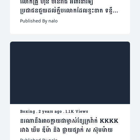
លោកគ្រូ ហ៊ុន ចាន់រាជ អំពាវនាវឲ្យ
ប្រជាជនជួយដល់ក្លឹបលោកដែលខ្វះខាត ទន្ទឹម
ដែលកីឡាករបរទេសហាក់ទទួលបានការយក
Published By nalo
ចិត្តទុកដាក់ខ្លាំង
Boxing
.
2 years ago
.
1.1K Views
នរណានឹងអាចក្លាយជាម្ចាស់ខ្សែក្រវ៉ាត់ KKKK
រវាង ឃីម ឌីម៉ា និង ផ្លាយផ្សាក់ ស ស៊ុមម៉ាយ