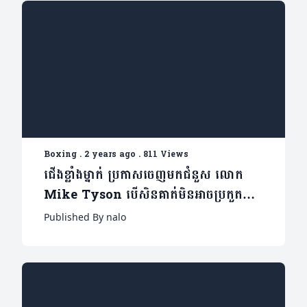
Boxing
.
2 years ago
.
811 Views
ជើងខ្លាំងម្នាក់ ប្រកាសចេញមកជំនួស លោក
Mike Tyson បើសិនគាត់មិនអាចប្រកួត
ជាមួយ Jack Paul បានទេនោះ
Published By nalo