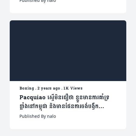
Published By nalo
Boxing
.
2 years ago
.
1K Views
Pacquiao ស្ទើមិនជឿថា ខ្លួនមានការគាំទ្រ
ខ្លាំងនៅកម្ពុជា និងមានផែនការចង់បង្វឹក
កីឡាករគុនខ្មែរនាពេលអនាគតផងដែរ (មាន
Published By nalo
វីដេអូ)