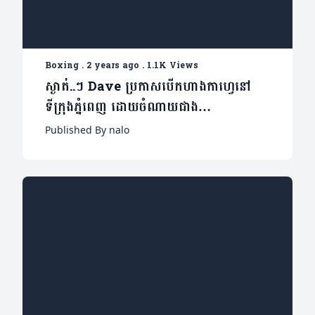
Boxing
.
2 years ago
.
1.1K Views
ស្ងាត់..ៗ​ Dave ប្រកាសបើកហាងកាហ្វេនៅ
ទីក្រុងភ្នំពេញ ដោយចំណាយជាង
៣០០លានរៀល
Published By nalo