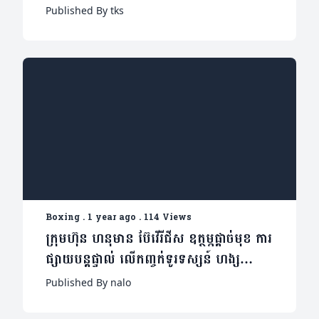
ទៀត
Published By tks
Boxing
.
1 year ago
.
114 Views
ក្រុមហ៊ុន ហនុមាន ប៊ែវើរីជីស ឧត្ថម្ភផ្តាច់មុខ ការ
ផ្សាយបន្តផ្ទាល់ លើកញ្ចក់ទូរទស្សន៍ ហង្ស
មាសHDTV និងរស្មីហង្សមាស HDTV
Published By nalo
ពីមហាព្រឹត្តិការណ៍ ប្រដាល់សកល កម្រិត