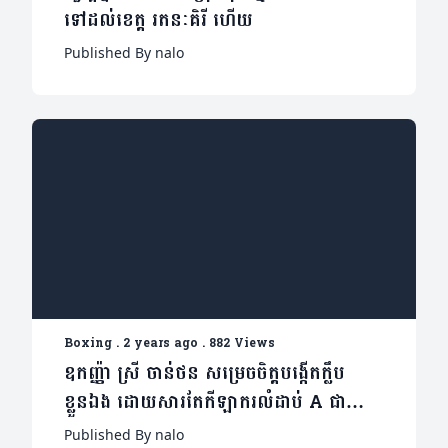
ទៅដល់ខេត្ត រតនៈគិរី ហើយ
Published By nalo
Boxing
.
2 years ago
.
882 Views
ឧកញ្ញ៉ា ស្រី ចាន់ថន សម្រេចចិត្តបង្កើតក្លឹប
ខ្លួនឯង ដោយសារតែកីឡាករលំដាប់ A ជាច្រើន
សុទ្ធតែជាប់កុងត្រាតាមស្ថានីយ
Published By nalo