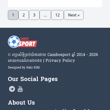
1
2
3
…
12
Next »
© រក្សា​សិទ្ធិ​គ្រប់​យ៉ាង​ដោយ​ Cambosport ឆ្នាំ 2014 - 2026
គោលការណ៍​ភាព​ឯកជន | Privacy Policy
Designed by
Nalo RIM
Our Social Pages
About Us