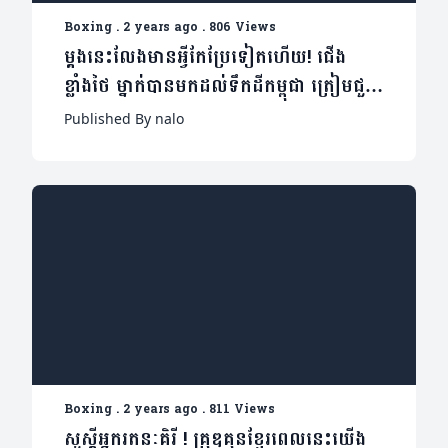
Boxing
.
2 years ago
.
806 Views
ម្តងនេះលែងមានអ្វីកែប្រែទៀតហើយ! ជើង
ខ្លាំងថៃ ម្នាក់បានមកដល់ទឹកដីកម្ពុជា ត្រៀមជួប
លន បញ្ញា ចុងសប្តាហ៍នេះ
Published By nalo
Boxing
.
2 years ago
.
811 Views
សួស្តីអ្នករតនៈគិរី ! គ្រុឌគុនខ្មែរពេលនេះយើង