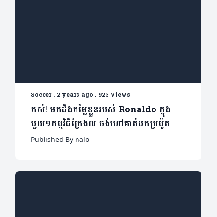
Soccer
.
2 years ago
.
923 Views
តស់! មកដឹងតម្លៃខ្លួនរបស់ Ronaldo ក្នុង
មួយ១កម្មវិធីក្រែងល ចង់ហៅគាត់មកប្រម៉ូត
Published By nalo