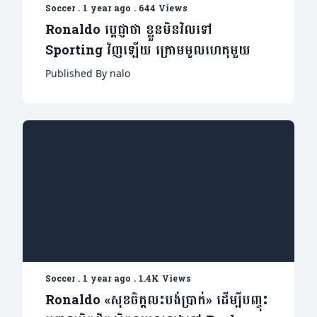
Soccer
.
1 year ago
.
644 Views
Ronaldo ប្តេជ្ញាថា ខ្លួនមិនវិលទៅ
Sporting វិញឡើយ ក្រោមមូលហេតុមួយ
Published By nalo
Soccer
.
1 year ago
.
1.4K Views
Ronaldo «សុខចិត្តលះបង់ប្រាក់» ដើម្បីបញ្ចុះ