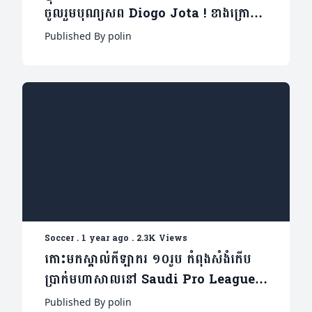
ចូលរួមបុណ្យសព Diogo Jota ! ខាងក្រោម
នេះជាមូលហេតុ ២ផ្សេងគ្នា
Published By polin
Soccer
.
1 year ago
.
2.3K Views
តោះមកស្គាល់កីឡាករ ១០រូប កំពុងសំងំកើប
ប្រាក់មហាសាលនៅ Saudi Pro League
(មាន១០វីដេអូ)
Published By polin