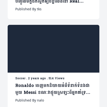
បញ្ចូលមិត្តជិតស្និតឲ្យបន្តលេងនៅ Real
Madrid
Published By tks
Soccer
.
2 years ago
.
514 Views
Ronaldo ចេញមកនិយាយអំពីទំនាក់ទំនងជា
មួយ Messi ខណៈវាផ្ទុយស្រឡះពីអ្នកគាំទ្រ
យល់ឃើញ
Published By nalo