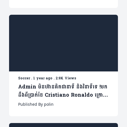
Soccer
.
1 year ago
.
2.9K Views
Admin មិនហ៊ានគិតជានាទី និង​វិនាទីទេ !មក
ដឹងពីប្រាក់ខែ Cristiano Ronaldo ក្រោយ
បន្តកុងត្រា២ឆ្នាំ (មាន១វីដេអូ)
Published By polin