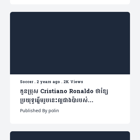
Soccer
.
2 years ago
.
2K Views
កូនប្រុស Cristiano Ronaldo ថាខ្សែ
ប្រយុទ្ធឆ្នើមរូបនេះល្អជាងប៉ារបស់
គេ(មាន២វីដេអូ)
Published By polin