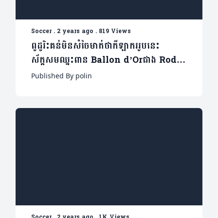
Soccer
.
2 years ago
.
819 Views
ពូដូរិះគន់មិនសំចៃមាត់ថាកីឡាកររូបនេះ
ស័ក្តសមឈ្នះពាន Ballon d’Orជាង Rodri
(មាន២វីដេអូ)
Published By polin
Soccer
.
2 years ago
.
1K Views