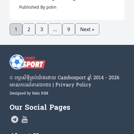
បណ្តាញអ៊ិនធើនេត
Published By polin
1
2
3
…
9
Next »
© រក្សា​សិទ្ធិ​គ្រប់​យ៉ាង​ដោយ​ Cambosport ឆ្នាំ 2014 - 2026
គោលការណ៍​ភាព​ឯកជន | Privacy Policy
Designed by
Nalo RIM
Our Social Pages