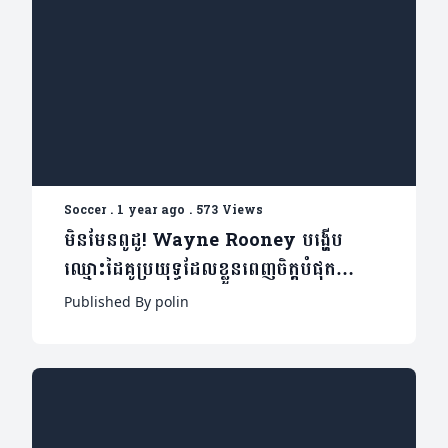
Soccer
.
1 year ago
.
573 Views
មិនមែនពូដូ! Wayne Rooney បង្ហើប
ឈ្មោះដៃគូប្រយុទ្ធដែលខ្លួនពេញចិត្តបំផុត
(មាន២វីដេអូ)
Published By polin