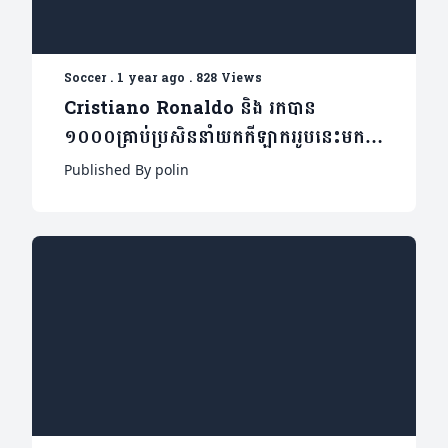
Soccer
.
1 year ago
.
828 Views
Cristiano Ronaldo និង រកបាន
១០០០គ្រាប់ប្រសិននាំយកកីឡាកររូបនេះមករួម
ក្រុម Al-Nassr(មាន១វីដេអូ)
Published By polin