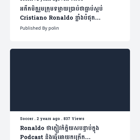
អតីតមិត្តរួមក្រុមទម្លាយប្រាប់ថាធ្លាប់ស្អប់
Cristiano Ronaldo ខ្លាំងបំផុត
(មាន១វីឌេអូ)
Published By polin
Soccer
.
2 years ago
.
837 Views
Ronaldo ថាភ្ញៀវកិត្តិយសបន្ទាប់ក្នុង
Podcast និងធ្វើអោយកក្រើក