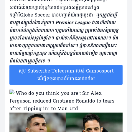
សជាតិព័រទុយហ្គាល់ត្រូវបានដកស្រង់សម្តីប្រាប់នៅក្នុង
កម្មវិធីGlobe Soccer បានបញ្ចាក់យ៉ាងដូច្នេះថាៈ អ្នក
ត្រូវតែធ្វើ
ការផ្លាស់ប្តូរដ៏សំខាន់មួយ។ Premier League វាជាលីកដែល
ពិបាកបំផុតក្នុងពិភពលោក។ក្រុមទាំងអស់ល្អ ក្រុមទាំងអស់ប្រយុទ្ធ
ក្រុមទាំងអស់សុទ្ធតែខ្លាំង។ បាល់ទាត់គឺខុសគ្នានៅពេលនេះ។ មិន
មានការប្រកួតណាងាយស្រួលដឹកនាំទេ។ ខ្ញុំបាននិយាយរឿងនេះ
កាលពីមួយឆ្នាំកន្លះមុន ហើយខ្ញុំនឹងបន្តនិយាយវាទៀត ព្រោះបញ្ហា
មិនមែនជាគ្រូបង្វឹកទេ ។
សូម Subscribe Telegram របស់ Cambosport
ដើម្បីទទួលបានព័ត៌មានឆាប់រហ័ស