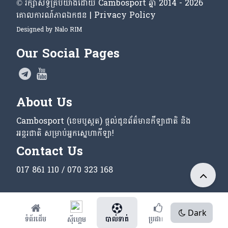
© រក្សា​សិទ្ធិ​គ្រប់​យ៉ាង​ដោយ​ Cambosport ឆ្នាំ 2014 - 2026
គោលការណ៍​ភាព​ឯកជន | Privacy Policy
Designed by
Nalo RIM
Our Social Pages
About Us
Cambosport (ខេមបូស្ពត) ផ្តល់ជូនព័ត៌មានកីឡាជាតិ និង
អន្តរជាតិ សម្រាប់អ្នកស្នេហាកីឡា!
Contact Us
017 861 110 / 070 323 168
Dark
ទំព័រដើម
បាល់ទាត់
ប្រដាល់
ផ្សេងៗ
ស៊ីហ្គេម