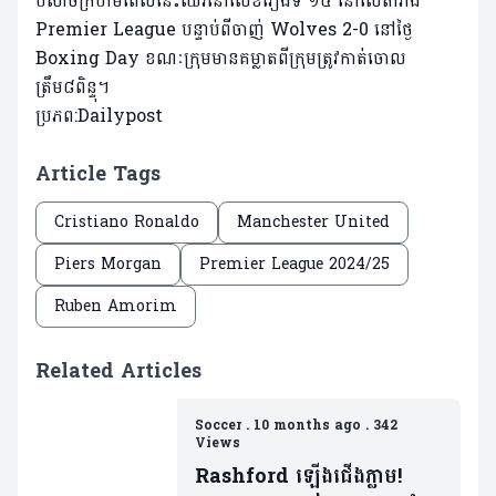
បិសាចក្រហមពេលនេះឈរនៅលេខរៀងទី ១៤ នៅលើតារាង
Premier League បន្ទាប់ពីចាញ់ Wolves 2-0 នៅថ្ងៃ
Boxing Day ខណៈក្រុមមានគម្លាតពីក្រុមត្រូវកាត់ចោល
ត្រឹម៨ពិន្ទុ។
ប្រភព:Dailypost
Article Tags
Cristiano Ronaldo
Manchester United
Piers Morgan
Premier League 2024/25
Ruben Amorim
Related Articles
Soccer
.
10 months ago
.
342
Views
Rashford ឡើងជើងភ្លាម!