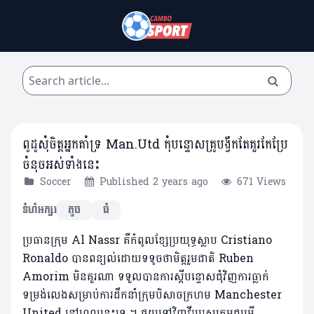
ពូដូសុំចិត្តអ្នកគាំទ្រ Man.Utd កុំបន្ទោសគ្រូបង្វឹកតែគួរកែប្រែ
ចំនុចអស់ទាំងនេះ
Soccer
Published 2 years ago
671 Views
ទំហំអក្សរ
តូច
ធំ
ប្រធានក្រុម Al Nassr គឺកំពូលខ្សែប្រយុទ្ធស្លាប Cristiano
Ronaldo បានពន្យល់ដោយទទូចថាមិត្តរួមជាតិ Ruben
Amorim មិនគួរណា ទទួលបានការស្តីបន្ទោសជុំវិញការធ្លាក់
ទម្រង់លេងសម្រាប់ការដឹកនាំក្រុមបិសាចក្រហម Manchester
United នៅពេលនេះទេ ។ ផ្ទុយទៅវិញវីរបុរសក្រុមជម្រើ