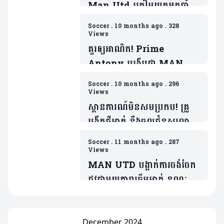
Man Utd ត្រៀមយកអ្នកចាំទី
ដ៏ឆ្នើមម្នាក់របស់ Barca ជា
Soccer
.
10 months ago
.
328
ថ្នូរទិញលក់ផ្ដាច់កុងត្រា
Views
គួរឲ្យអាណិត! Prime
Antony បង្ហើបថា MAN
UTD ធ្វើរឿងមួយដាក់ ដែលជា
Soccer
.
10 months ago
.
296
ទង្វើមិនផ្តល់តម្លៃឲ្យខ្លួន
Views
ស្ថានការណ៍មិនសមប្រកប! គ្រូ
បង្វឹកថ្មីម្នាក់ នឹងចូលជំនួសលោក
Amorim ប្រសិនក្លឹបមិនធ្វើរឿង
Soccer
.
11 months ago
.
287
មួយនេះ
Views
MAN UTD បង្អាក់ការចង់ចែក
ផ្លូវជាមួយតារាឆ្នើមម្នាក់ ខណៈត្រូវ
ប្រជែងនឹង Bruno បើចង់ចូល
លេង
December 2024