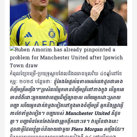
កំពូលខ្សែបម្រើ-ប្រយុទ្ធស្លាបដែលនិងឈានចូលវ័យ ៤០ឆ្នាំនៅខែ
កុម្ភៈ ២០២៥ បន្ថែមថាៈ
ខ្ញុំតែងតែផ្តល់ឧទាហរណ៍នេវាដូចជាអាង
ចិញ្ចឹមត្រីអញ្ចឹង។“ប្រសិនបើអ្នកមានចិញ្ចឹមត្រីនៅខាងក្នុង បើពួកគេ
មានជំងឺនោះអ្នកយកវាចេញដើម្បីព្យាបាល ហើយអ្នកដោះស្រាយ
បញ្ហា ហើយអ្នកដាក់វាម្តងទៀតនៅក្នុងអាងចិញ្ចឹមត្រី អ្នកនឹងត្រូវធ្វើ
ការថែទាំម្តងទៀត។ បញ្ហារបស់ Manchester United គឺដូច
គ្នា។ បញ្ហាមិនមែនតែងតែជាគ្រូបង្វឹកនោះទេ។ វាច្រើនជាងនេះ
ដូចជាអ្វីដែលខ្ញុំធ្លាប់និយាយជាមួយ Piers Morgan អញ្ចឹងដែរ។