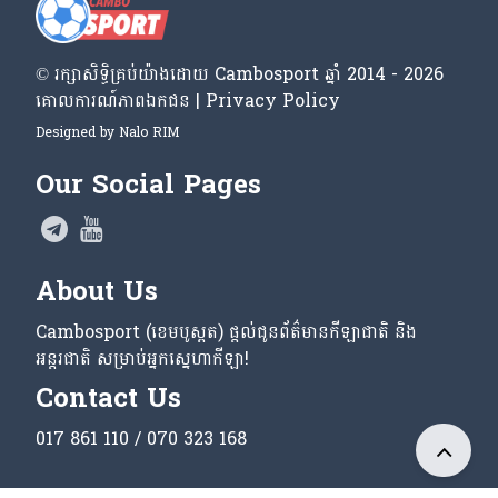
© រក្សា​សិទ្ធិ​គ្រប់​យ៉ាង​ដោយ​ Cambosport ឆ្នាំ 2014 - 2026
គោលការណ៍​ភាព​ឯកជន | Privacy Policy
Designed by
Nalo RIM
Our Social Pages
About Us
Cambosport (ខេមបូស្ពត) ផ្តល់ជូនព័ត៌មានកីឡាជាតិ និង
អន្តរជាតិ សម្រាប់អ្នកស្នេហាកីឡា!
Contact Us
017 861 110 / 070 323 168