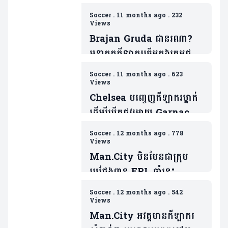
Soccer
.
11 months ago
.
232
Views
Brajan Gruda ជានរណា?
អនាគតកីឡាករឆ្នើមក្នុងក្រុមជម្រើ
សជាតិអាឡឺម៉ង់(មាន២វីដេអូ)
Soccer
.
11 months ago
.
623
Views
Chelsea បញ្ចេញកីឡាករម្នាក់
ដើម្បីបើកផ្លូវអោយ Garnacho
ចូលរួមជាមួយ
Soccer
.
12 months ago
.
778
ពួកគេ(មាន២វីឌេអូ)
Views
Man.City មិនមែនជាក្រុម
ប្រជែងពាន EPL ឆ្នាំនេះ
ដោយសារគ្មានវត្តមានកីឡាករ
Soccer
.
12 months ago
.
542
សំខាន់រូបនេះ(មាន២វីដេអូ)
Views
Man.City អវត្តមានកីឡាករ