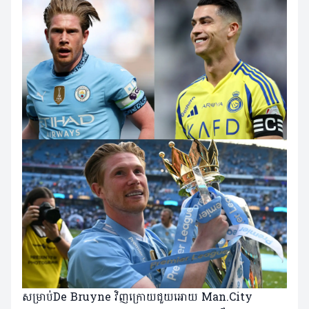
សម្រាប់De Bruyne វិញក្រោយជួយអោយ Man.City