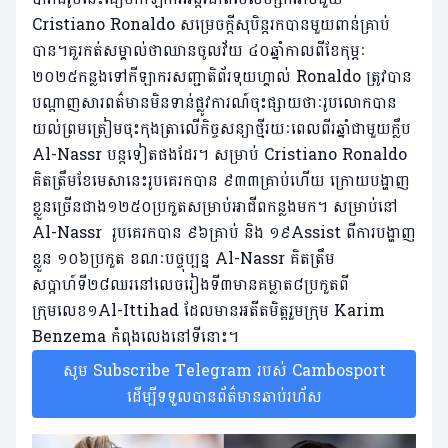
Cristiano Ronaldo សម្រេចក្តីសុបិន្តរកបានមួយពាន់គ្រាប់
បាន។គួរកត់សម្គាល់ថាឈានចូលវ័យ ៤០ឆ្នាំកាលពីខែកុម្ភៈ
២០២៥កន្លងទៅកីឡាករសញ្ជាតិព័រទុយហ្គាល់ Ronaldo ត្រូវបាន
បណ្តាញសារពត៌មានមិនទាន់ផ្លូវការណ៍ចុះផ្សាយថាៈរូបលោកបាន
យល់ព្រមត្រៀមចុះកុងត្រាលើកិច្ចសន្យាថ្មីរយៈពេលពីរឆ្នាំជាមួយក្លឹប
Al-Nassr បន្តទៀតផងដែរ។ សម្រាប់ Cristiano Ronaldo
គិតត្រឹមខែមេសានេះរូបគេរកបាន ៩៣៣គ្រាប់ហើយ ក្រោយបង្ហាញ
ខ្លួនច្រើនជាង១២៥០ប្រកួតសម្រាប់អាជីពកន្លងមក។ សម្រាប់នៅ
Al-Nassr រូបគេរកបាន ៩៦គ្រាប់ និង ១៩Assist ពីការបង្ហាញ
ខ្លួន ១០៦ប្រកួត ខណៈបច្ចុប្បន្ន Al-Nassr គិតត្រឹម
សប្តាហ៍ទី២៨ឈរនៅលេចរៀងទី៣មានគម្លាត៨ប្រកួតពី
ក្រុមលេខ១Al-Ittihad ដែលមានអតីតមិត្តរួមក្រុម Karim
Benzema កំពុងលេងនៅទីនោះ។
សូម Subscribe Telegram របស់ Cambosport
ដើម្បីទទួលបានព័ត៌មានឆាប់រហ័ស