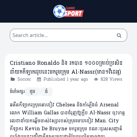
Cristiano Ronaldo និង រកបាន ១០០០គ្រាប់ប្រសិន
នាំយកកីឡាកររូបនេះមករួមក្រុម Al-Nassr(មាន១វីដេអូ)
Soccer
Published 1 year ago
828 Views
ទំហំអក្សរ
តូច
ធំ
អតីតកីឡាករក្រុមតោខៀវ Chelsea និងកាំភ្លើងធំ Arsenal
លោក William Gallas បានជំរុញឱ្យក្លឹប Al-Nassr ចុះហត្ថ
លេខានាំយកឆ្នើមចាស់វស្សារបស់ក្រុមមេឃខៀវ Man. City
កីឡាករ Kevin De Bruyne មករួមក្រុម ខណៈបុរសសញ្ជាតិ
បារាំងរូបនេះជឿថាកីឡាករអន្តរជាតិបែលហ្សិកអាចជួយ