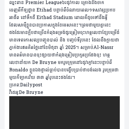
ឈ្នះពាន Premier League៦រដូវកាល គ្រោងនឹងចាក
ចេញពីកីឡដ្ឋាន Etihad បន្ទាប់ពីចំណាយពេល១ទសវត្សប្រកប
អាជីព នៅទឹកដី Eithad Stadium ពោលគឺដូចទៅនឹងអ្វី
ដែលសាម៉ីខ្លួនបានប្រកាសក្នុងខែមេសានេះ។ព្រមជាមួយគ្នានេះ
ផងដែរមានក្លឹបជាច្រើនកំពុងតម្រង់ជួរត្រៀមចុះហត្ថលេខាខ្សែបម្រើដ៍
មានទេពកោសល្យបញ្ចូនបាល់ និង បញ្ចប់ទីរូបនេះ ដែលនឹងក្លាយជា
ភ្នាក់ងារឥតគិតថ្លៃនៅខែមិថុនា ឆ្នាំ 2025។ សម្រាប់Al-Nassr
មានពត៌មានបានចុះផ្សាយថាកំពុងត្រៀមប្រកួតប្រជែងចុះ ហត្ថ
លេខានាំយក De Bruyne មករួមក្រុមនៅរដូវក្តៅនេះបន្ទាប់ពី
Ronaldo ខ្លួនឯងផ្ទាល់ធ្លាប់បានបង្ហើបប្រាប់ថាចង់លេង រួមក្រុមជា
មួយកីឡាករវ័យ ៣៣ ឆ្នាំរូបនេះផងដែរ។
ប្រភព:Dailypost
វីដេអូ:De Bruyne