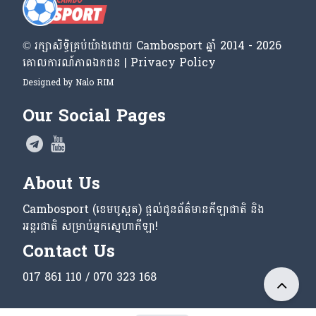
© រក្សា​សិទ្ធិ​គ្រប់​យ៉ាង​ដោយ​ Cambosport ឆ្នាំ 2014 - 2026
គោលការណ៍​ភាព​ឯកជន | Privacy Policy
Designed by
Nalo RIM
Our Social Pages
About Us
Cambosport (ខេមបូស្ពត) ផ្តល់ជូនព័ត៌មានកីឡាជាតិ និង
អន្តរជាតិ សម្រាប់អ្នកស្នេហាកីឡា!
Contact Us
017 861 110 / 070 323 168