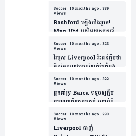
Soccer
.
10 months ago
.
339
Views
Rashford ឡើងជើងភ្លាម!
Man Utd ត្រៀមយកអ្នកចាំទី
ដ៏ឆ្នើមម្នាក់របស់ Barca ជា
Soccer
.
10 months ago
.
323
ថ្នូរទិញលក់ផ្ដាច់កុងត្រា
Views
វីរបុស Liverpool រិះគន់ក្លឹបថា
មិនមែនលេងបាល់ទាត់តែកំពុង
លេងកីឡាមួយនេះ
Soccer
.
10 months ago
.
322
វិញ(មាន១វីដេអូ)
Views
អ្នកគាំទ្រ Barca ទទូចឲ្យក្លឹប
បណ្តេញកីឡាករម្នាក់ បន្ទាប់ពី
ចាញ់ PSG
Soccer
.
10 months ago
.
293
Views
Liverpool ចាញ់