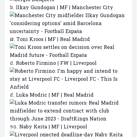
៦. Ilkay Gundogan | MF | Manchester City
៧. Toni Kroos | MF | Real Madrid
៨. Roberto Firmino | FW | Liverpool
៩. Luka Modric | MF | Real Madrid
១០. Naby Keita | MF | Liverpool