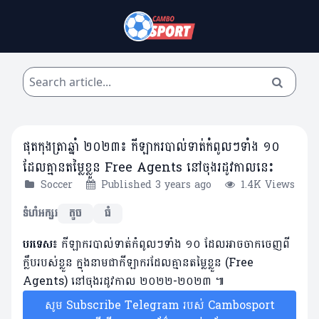
ផុតកុងត្រាឆ្នាំ ២០២៣៖ កីឡាករបាល់ទាត់កំពូល​ៗទាំង ១០
ដែលគ្មានតម្លៃខ្លួន Free Agents នៅចុងរដូវកាលនេះ
Soccer
Published 3 years ago
1.4K Views
ទំហំអក្សរ
តូច
ធំ
បរទេស៖
កីឡាករ​បាល់ទាត់​កំពូល​ៗទាំង ១០ ​ដែល​អាច​ចាក​ចេញ​ពី​
ក្លឹប​របស់​ខ្លួន ​ក្នុង​នាម​ជា​កីឡាករដែលគ្មានតម្លៃខ្លួន (Free
Agents) ​នៅ​ចុង​រដូវ​កាល ២០២២-២០២៣ ៕
សូម Subscribe Telegram របស់ Cambosport