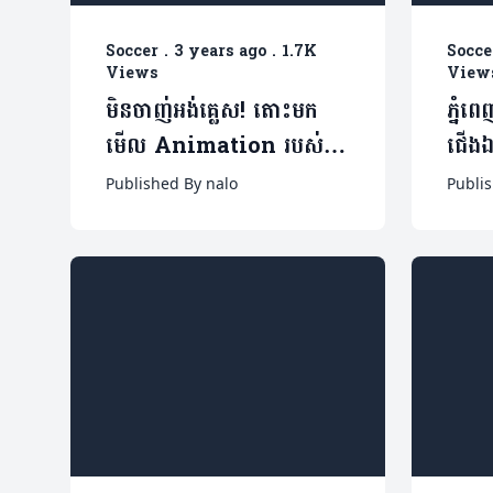
Soccer
.
3 years ago
.
1.7K
Socce
Views
View
មិនចាញ់អង់គ្លេស! តោះមក
ភ្នំព
មើល Animation របស់
ជើងឯ
CPL រដូវកាលថ្មី ខណៈទទួល
គាំទ្
Published By nalo
Publi
ការចាប់អារម្មណ៍ខ្លាំង (មាន
វីដេអូ
វីដេអូ)