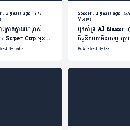
r
.
3 years ago
.
777
Soccer
.
3 years ago
.
5.
s
Views
េញក្រោនក្លាយជាម្ចាស់
អ្នកគាំទ្រ Al Nassr 
ក Super Cup មុនអ្នក
ចិត្តនិយាយមិនចេញ ក្រោ
រជាង១មុឺននាក់ (មាន
រួមក្រុម Ronaldo ស៊ុត
shed By nalo
Published By tks
)
បែបនេះ (មានវីដេអូ)