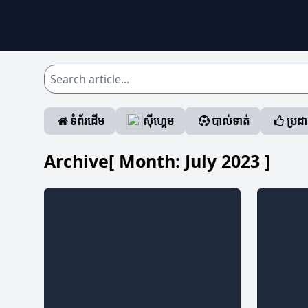
ទំព័រដើម
ស៊ីហ្គេម
បាល់ទាត់
ប្រដ
Archive[ Month:
July 2023
]