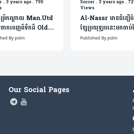
r
.
3 years ago
.
795
Soccer
.
3 years ago
.
72
s
Views
បម្រើកណ្តាល Man.Utd
Al-Nassr មានជំនឿចិត្
មចាកចេញពីទឹកដី Old
ខ្សែប្រយុទ្ធរូបនេះមកចាប់
Trafford (មានវីដេអូ)
ជាមួយ Ronaldo (មា
hed By polin
Published By polin
វីដេអូ)
Our Social Pages