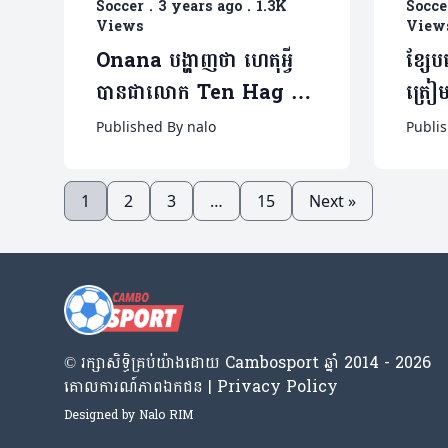
Soccer
.
3 years ago
.
1.3K
Socce
Views
View
Onana បង្ហាញថា ហេតុអ្វី
ខ្សែ
បានជាលោក Ten Hag ចង់
ត្រៀ
បានគេខ្លាំងជាង De gea
Published By nalo
Publis
(មានវីដេអូ)
1
2
3
…
15
Next »
© រក្សា​សិទ្ធិ​គ្រប់​យ៉ាង​ដោយ​ Cambosport ឆ្នាំ 2014 - 2026
គោលការណ៍​ភាព​ឯកជន | Privacy Policy
Designed by
Nalo RIM