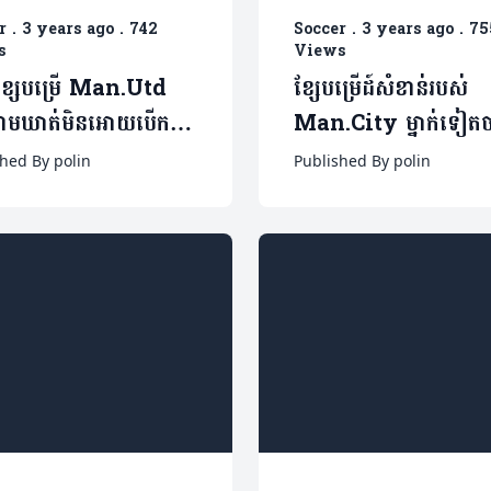
r
.
3 years ago
.
742
Soccer
.
3 years ago
.
75
s
Views
ខ្សែបម្រើ Man.Utd
ខ្សែបម្រើដ៍សំខាន់របស់
វហាមឃាត់មិនអោយបើកបរ
Man.City ម្នាក់ទៀត
៦ខែ (មានវីដេអូ)
ចេញទៅក្លឹប Al-Ahli 
hed By polin
Published By polin
វីដេអូ)