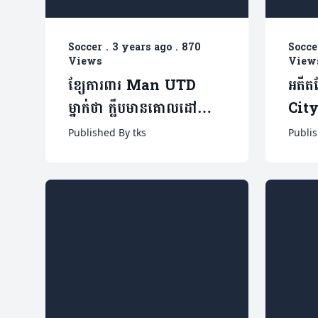
Soccer
.
3 years ago
.
870
Socce
Views
View
ខ្សែការពារ Man UTD
អតីត
ម្នាក់ថា ក្លឹបមានគោលដៅ
City
មហិច្ឆតាយ៉ាងមុតមាំ ក្នុងការ
ការចូ
Published By tks
Publis
ឈ្នះគ្រប់ការប្រកួត នារដូវកាល
ជង្គង់
នេះ