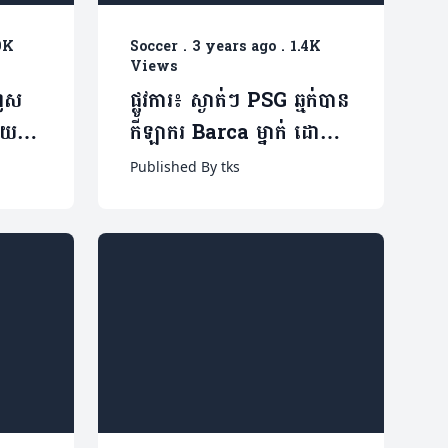
9K
Soccer
.
3 years ago
.
1.4K
Views
ហួស
ផ្លូវការ៖ ស្ងាត់ៗ PSG ឆ្មក់បាន
យមិត្ត
កីឡាករ Barca ម្នាក់ ដោយ
បាល់
គ្មានតម្លៃខ្លួន
Published By tks