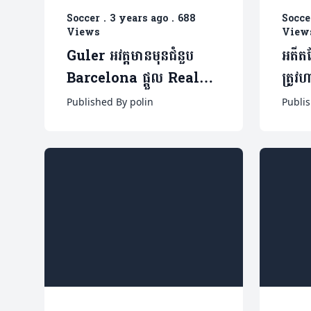
Soccer
.
3 years ago
.
688
Socce
Views
View
Guler អវត្តមានមុនជំនួប
អតីត
Barcelona ផ្តួល Real
ត្រូ
Madrid ព្រោះមូល
ចំនួន
Published By polin
Publis
ហេតុ(មានវីដេអូ)