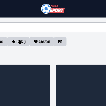
ាល់
ផ្សេងៗ
សុខភាព
PR