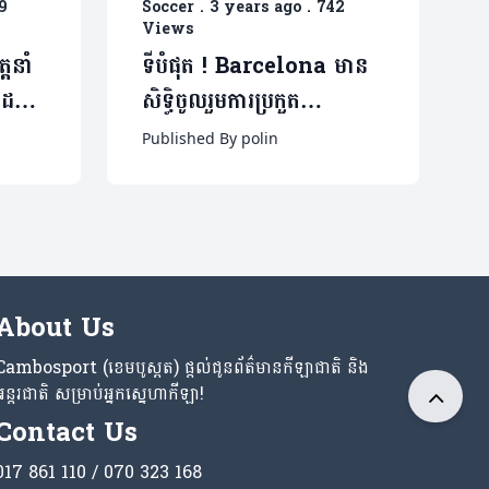
9
Soccer
.
3 years ago
.
742
Views
តនាំ
ទីបំផុត ! Barcelona មាន
ដៃគូ
សិទ្ធិចូលរួមការប្រកួត
ន
Champion League រដូវ
Published By polin
កាលថ្មី
About Us
Cambosport (ខេមបូស្ពត) ផ្តល់ជូនព័ត៌មានកីឡាជាតិ និង
អន្តរជាតិ សម្រាប់អ្នកស្នេហាកីឡា!
Contact Us
017 861 110 / 070 323 168