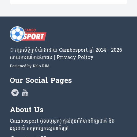
© រក្សា​សិទ្ធិ​គ្រប់​យ៉ាង​ដោយ​ Cambosport ឆ្នាំ 2014 - 2026
គោលការណ៍​ភាព​ឯកជន | Privacy Policy
Designed by
Nalo RIM
Our Social Pages
About Us
Cambosport (ខេមបូស្ពត) ផ្តល់ជូនព័ត៌មានកីឡាជាតិ និង
អន្តរជាតិ សម្រាប់អ្នកស្នេហាកីឡា!