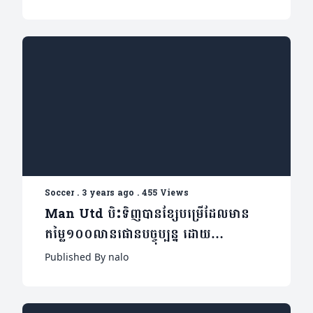
Soccer
.
3 years ago
.
455 Views
Man Utd បិះទិញបានខ្សែបម្រើដែលមាន
តម្លៃ១០០លានផោនបច្ចុប្បន្ន ដោយ
ត្រឹមតែ៤លានផោនប៉ុណ្ណោះកាលពី២ឆ្នាំមុន
Published By nalo