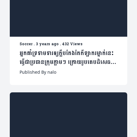
Soccer
.
3 years ago
.
432 Views
អ្នកគាំទ្រទាមទារឲ្យក្លឹបតែងតែកីឡាករម្នាក់នេះ
ធ្វើជាប្រធានក្រុមភ្លាមៗ ក្រោយរូបគេបដិសេធ
Arsenal ត្រង់ៗ
Published By nalo