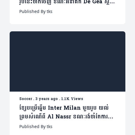
រូបនេះចាកចេញ ខណៈអនាគត De Gea ស្ថិត
ក្នុងភាពស្រពិចស្រពិល
Published By tks
Soccer
.
3 years ago
.
1.1K Views
ខ្សែបម្រើឆ្នើម Inter Milan មួយរូប យល់
ព្រមសំណើពី Al Nassr ខណៈរង់ចាំតែការចុះ
ហត្ថលេខាសម្រេចប៉ុណ្ណោះ
Published By tks