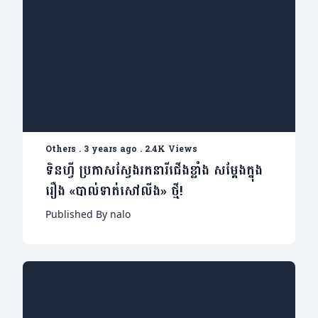
Others
.
3 years ago
.
2.4K Views
ទិនហ្វី ប្រកាសស្វែងរកនារីជើងខ្លាំង សម្ដែងក្នុង
រឿង «បាល់ទាត់សៅលីង» ថ្មី!
Published By nalo