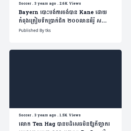
Soccer
.
3 years ago
.
2.6K Views
Bayern បោះបង់ការចង់បាន Kane ដោយ
កំពុងត្រៀមទឹកប្រាក់ជិត ២០០លានអឺរ៉ូ សម្រាប់
ខ្សែប្រយុទ្ធរូបនេះជំនួសវិញ
Published By tks
Soccer
.
3 years ago
.
1.5K Views
លោក Ten Hag បានបដិសេធមិនឱ្យកីឡាករ