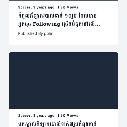
Soccer
.
3 years ago
.
1.3K Views
កំពូលកីឡាករបាល់ទាត់ ១០រូប ដែលមាន
អ្នកចុច Following ច្រើនបំផុតនៅលើ
Instagram
Published By polin
Soccer
.
3 years ago
.
1.1K Views
មកស្គាល់កីឡាករបាល់ទាត់៧រូបកំពុងកាន់