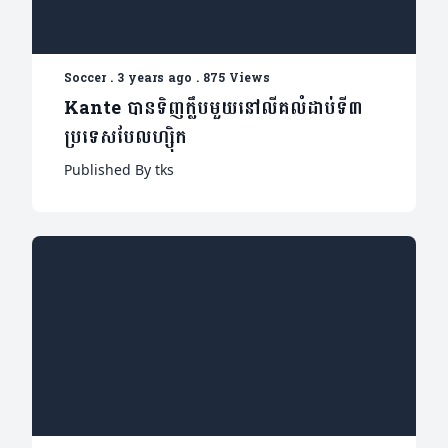
Soccer
.
3 years ago
.
875 Views
Kante បានទិញក្លឹបមួយនៅលីគលំដាប់ទី៣
ប្រទេសបែលហ្ស៊ិក
Published By tks