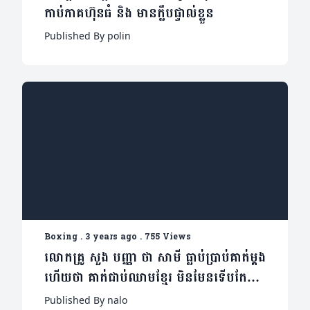
កាប់ភាគហ៊ុនធំ និង មានក្លឹបផ្ទាល់ខ្លួន​
Published By polin
Boxing
.
3 years ago
.
755 Views
លោកគ្រូ សួង បញ្ញា ថា សាមី ធ្លាប់ប្រាប់គាត់ម្តង
ហើយថា គាត់ជាប់ឈាមខ្មែរ មិនមែនទើបតែថ្មីៗ
នេះទេ
Published By nalo