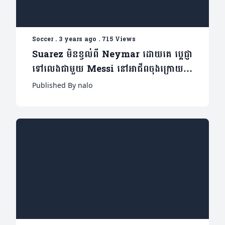
Soccer
.
3 years ago
.
715 Views
Suarez មិនខ្វល់ពី Neymar ដោយគេ ប្តេជ្ញា
ទៅលេងជាមួយ Messi នៅអាជីពចុងក្រោយរួម
គ្នា
Published By nalo