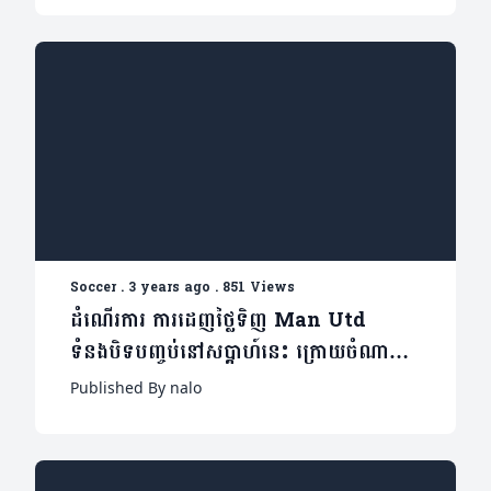
Soccer
.
3 years ago
.
851 Views
ដំណើរការ ការដេញថ្លៃទិញ Man Utd
ទំនងបិទបញ្ចប់នៅសប្តាហ៍នេះ ក្រោយចំណាយ
ពេលជាង៣ខែ
Published By nalo