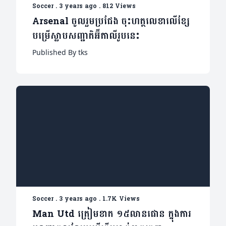
Soccer
.
3 years ago
.
812 Views
Arsenal ចូលរួមប្រជែង ចុះហត្ថលេខាលើខ្សែ
បម្រើស្លាប​សញ្ជាតិ​អ៊ីតាលីរូបនេះ
Published By tks
Soccer
.
3 years ago
.
1.7K Views
Man Utd ត្រៀមខាត ១៥លានផោន ក្នុងការ