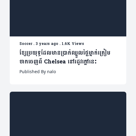
Soccer
.
3 years ago
.
1.6K Views
ខ្សែប្រយុទ្ធដែលមានប្រាក់ឈ្នួលថ្លៃម្នាក់ត្រៀម
ចាកចេញពី Chelsea នៅរដូវក្តៅនេះ
Published By nalo