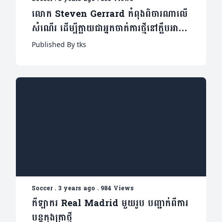
លោក Steven Gerrard កំពុងពិចារណាលើ
សំណើរ ដើម្បីក្លាយជាអ្នកចាត់ការថ្មីនៅក្លឹបអារ៉ាប់
មួយនេះ
Published By tks
Soccer
.
3 years ago
.
984 Views
កីឡាករ Real Madrid មួយរូប បញ្ជាក់ពីការ
បន្តកុងត្រាថ្មី