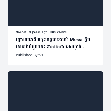
Soccer
.
3 years ago
.
805 Views
ក្រោយបរាជ័យចុះហត្ថលេខាលើ Messi ក្លឹប
នៅអារ៉ាប់មួយនេះ ងាកមកចាប់អារម្មណ៍
Neymar វិញម្តង ដោយផ្តល់ប្រាក់កប់ពពក
Published By tks