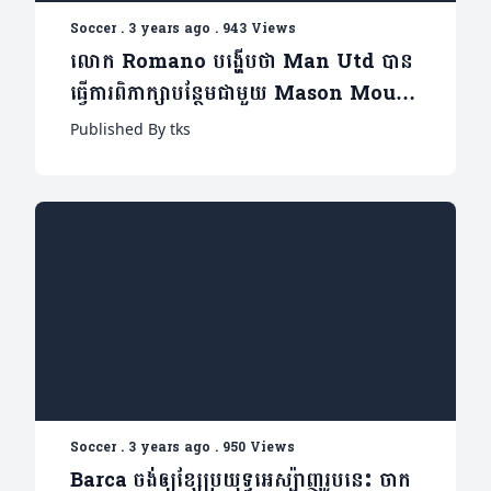
Soccer
.
3 years ago
.
943 Views
លោក Romano បង្ហើបថា Man Utd បាន
ធ្វើការពិភាក្សាបន្ថែមជាមួយ Mason Mount
ជុំវិញការផ្ទេរថ្មីៗនេះ
Published By tks
Soccer
.
3 years ago
.
950 Views
Barca ចង់ឲ្យខ្សែប្រយុទ្ធអេស្ប៉ាញរូបនេះ ចាក