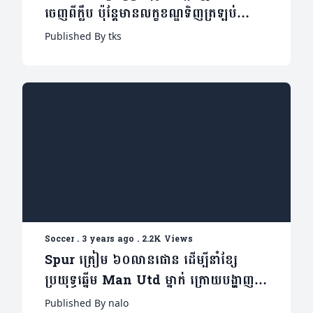
ចេញពីក្លឹប ប៉ុន្តែមានលក្ខខណ្ឌទិញត្រឡប់
មកវិញ
Published By tks
Soccer
.
3 years ago
.
2.2K Views
Spur ត្រៀម ៦០លានផោន ដើម្បីនាំខ្សែ
ប្រយុទ្ធឆ្នើម Man Utd ម្នាក់ ក្រោយបង្ហាញ
ខ្លួនមិនបានល្អ
Published By nalo