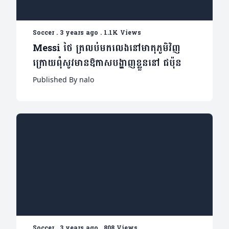
Soccer
.
3 years ago
.
1.1K Views
Messi ថៃ ត្រលប់មកលេងនៅមាតុភូមិវិញ
ក្រោយពុំសូវមានឱកាសបង្ហាញខ្លួននៅ ជប៉ុន
Published By nalo
Soccer
.
3 years ago
.
808 Views