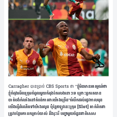
Carragher បានប្រាប់ CBS Sports ថា “
ខ្ញុំមិនមានអារម្មណ៍ថា
ខ្ញុំកំពុងមើលក្រុមកំពូលមួយកំពុងតែលេងនោះទេ ព្រោះពួកគេបាន
បាត់បង់កំលាំងនៅតំបន់ការពារយ៉ាងច្រើន។រំលឹកដល់រដូវកាលមុន
យើងធ្វើដំណើរទៅយ៉ាងរលូន ប៉ុន្តែឥឡូវនេះក្រុម [Slot] គាត់ពិតជា
ត្រូវបន្ថែមការរកគ្រាប់បាល់ នឹងរុះរើ បញ្ហាមួយចំនួនជាពិសេស