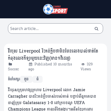
វីរបុស Liverpool រិះគន់ក្លឹបថាមិនមែនលេងបាល់ទាត់តែ
កំពុងលេងកីឡាមួយនេះវិញ(មាន១វីដេអូ)
Published 10 months
329
Soccer
ago
Views
ទំហំអក្សរ
តូច
ធំ
វីរបុរសក្រុមហង្សក្រហម Liverpool លោក Jamie
Carragher បានរិះគន់ក្លឹបចាស់របស់គាត់ បន្ទាប់ពីពួកគេបាន
ចាញ់ក្រុម Galatasaray 1-0 នៅក្របខណ្ឌ UEFA
Champions League កាលពីថ្ងៃអង្គារ។អតីតខ្សែការពារ