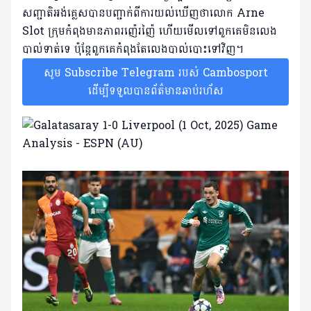
សញ្ជាតិអង់គ្លេសបានបញ្ជាក់ពីការយល់ឃើញថាលោក Arne
Slot ក្រុមកំពុងមានភាពរញ៉េរញ៉ៃ ហើយមើលទៅពួកគេមិនលេង
បាល់ទាត់ទេ ប៉ុន្តែពួកគេកំពុងតែលេងបាល់បោះទៅវិញ។
សូម Subscribe Telegram របស់ Cambosport
ដើម្បីទទួលបានព័ត៌មានឆាប់រហ័ស