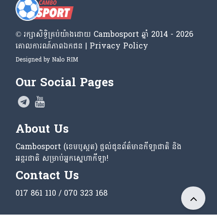
© រក្សា​សិទ្ធិ​គ្រប់​យ៉ាង​ដោយ​ Cambosport ឆ្នាំ 2014 - 2026
គោលការណ៍​ភាព​ឯកជន | Privacy Policy
Designed by
Nalo RIM
Our Social Pages
About Us
Cambosport (ខេមបូស្ពត) ផ្តល់ជូនព័ត៌មានកីឡាជាតិ និង
អន្តរជាតិ សម្រាប់អ្នកស្នេហាកីឡា!
Contact Us
017 861 110 / 070 323 168