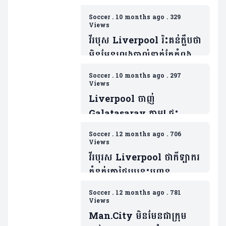
Soccer
.
10 months ago
.
329
Views
វីរបុស Liverpool រិះគន់ក្លឹបថា
មិនមែនលេងបាល់ទាត់តែកំពុង
លេងកីឡាមួយនេះ
Soccer
.
10 months ago
.
297
វិញ(មាន១វីដេអូ)
Views
Liverpool ចាញ់
Galatasaray ភ្លាម! ផ្ទុះ
ការរិះគន់លើតារាឆ្នើមម្នាក់
Soccer
.
12 months ago
.
706
ក្រោយប៉ះបាល់បានតែ៤ដងគត់
Views
វីរបុរស Liverpool ថាកីឡាករ
កំនត់ត្រាថ្លៃរូបនេះបញ្ចូន
បាល់ភាគច្រើនទៅគូបដិបក្សជាង
Soccer
.
12 months ago
.
781
មិត្តរួមក្រុម(ម
Views
Man.City មិនមែនជាក្រុម