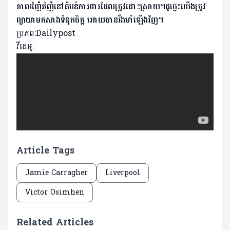
ភាពរញ៉ៃរញ៉ៃនៅតំបន់ការពារដែលត្រូវដោះស្រាយ។ដូច្នេះយើងត្រូវ
ព្យាយាមកសាងទំនុកចិត្ត អោយបានរឹងមាំឡើងវិញ។
ប្រភព:Dailypost
វីដេអូ:
Article Tags
Jamie Carragher
Liverpool
Victor Osimhen
Related Articles