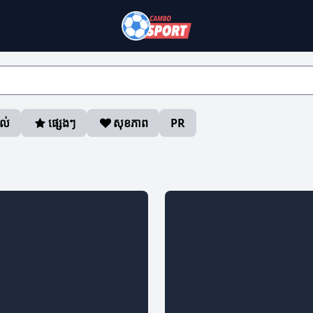
ាល់
ផ្សេងៗ
សុខភាព
PR