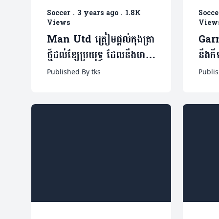
Soccer
.
3 years ago
.
1.8K
Socce
Views
View
Man Utd ត្រៀមផ្តល់កុងត្រា
Garn
ថ្មីដល់ខ្សែប្រយុទ្ធ ដែលនឹងមាន
នឹងកី
ប្រាក់ឈ្នួលច្រើនជាងគេក្នុងក្លឹប
ក្រោ
Published By tks
Publi