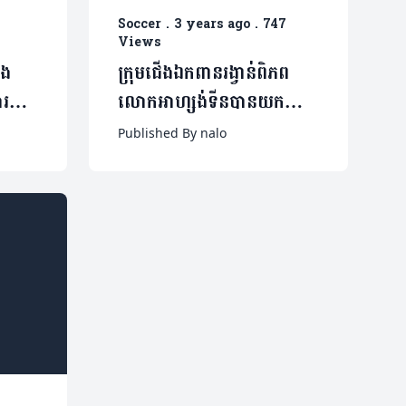
Soccer
.
3 years ago
.
747
Views
ែង
ក្រុមជើងឯកពានរង្វាន់ពិភព
ារចុះ
លោកអាហ្សង់ទីនបានយកឈ្នះ
៉្បាញ
ម្ចាស់ជើងឯកស៊ីហ្គេមឥណ្ឌូនេស៊ី
Published By nalo
ត្រឹមលទ្ធផល ២-០