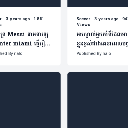
r
.
3 years ago
.
1.8K
Soccer
.
3 years ago
.
94
s
Views
ាំទ្រ Messi ទាមទារឲ្យ
មកស្គាល់អ្នកចាំទីដែលមា
ប Inter miami ធ្វើរឿង
ខ្លួនខ្ពស់ជាងគេនាពេលបច្ចុប
ះជាបន្ទាន់ ទាន់មិនទាន់
នេះ
shed By nalo
Published By nalo
ពេល