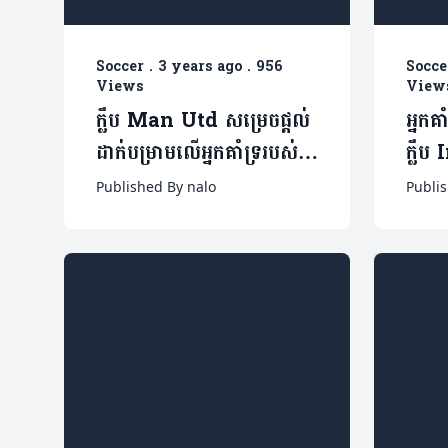
Soccer
.
3 years ago
.
956
Socce
Views
View
ក្លឹប Man Utd សម្រេចផ្តល់
អ្នកគ
ដាក់បម្រាមលើអ្នកគាំទ្ររបស់
ក្លឹ
ខ្លួនម្នាក់ដោយមិនមានពេល
មួយនេ
Published By nalo
Publi
កំណត់
ហួស