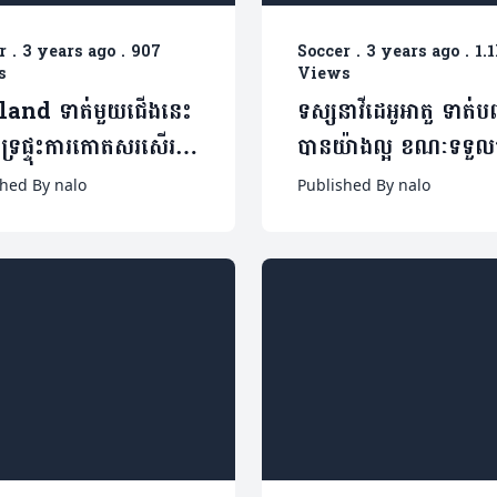
r
.
3 years ago
.
907
Soccer
.
3 years ago
.
1.
s
Views
and ទាត់មួយជើងនេះ
ទស្សនាវីដេអូអាតួ ទាត់បញ
ាំទ្រផ្ទុះការកោតសរសើរ
បានយ៉ាងល្អ ខណៈទទួល
ឹកពេញដី
ចាប់អារម្មណ៍យ៉ាងខ្លាំង
shed By nalo
Published By nalo