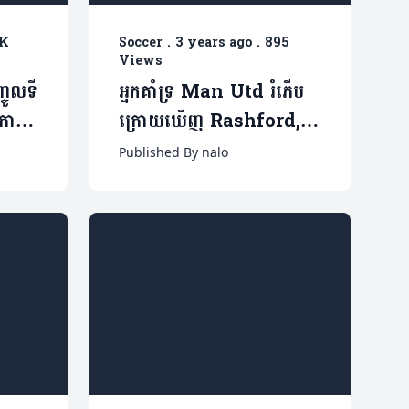
1K
Soccer
.
3 years ago
.
895
Views
្ចូលទី
អ្នកគាំទ្រ Man Utd រំភើប
ការ
ក្រោយឃើញ Rashford,
Shaw និង Harry Kane
Published By nalo
ចាប់ដៃគ្នាបានយ៉ាងល្អនៅ
ក្នុងកីឡដ្ឋាន Old Trafford