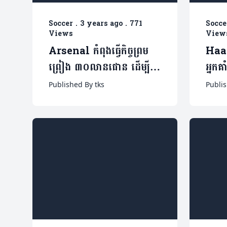
Soccer
.
3 years ago
.
771
Socce
Views
View
Arsenal កំពុងធ្វើកិច្ចព្រម
Haal
ព្រៀង ៣០លានផោន ដើម្បីចុះ
អ្នកគ
ហត្ថលេខាលើកីឡាករ Ajax
ពេញទ
Published By tks
Publi
រូបនេះ