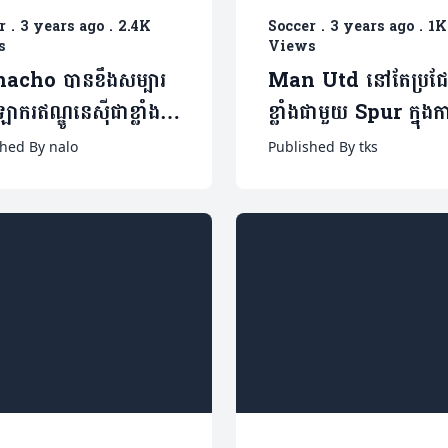
r
.
3 years ago
.
2.4K
Soccer
.
3 years ago
.
1K
s
Views
acho បានខឹងសម្បារ
Man Utd នៅតែប្រជ
ឡាករឥណ្ឌូនេស៊ីជាខ្លាំង
ខ្លាំងជាមួយ Spur ក្នុងក
យរូបគេធ្វើរឿងមួយនេះ
ហត្ថលេខាលើកីឡាករអេស
shed By nalo
Published By tks
ម្នាក់