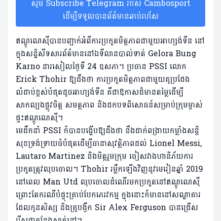
សូម Subscribe Telegram របស់ Cambosport
ដើម្បីទទួលបានព័ត៌មានឆាប់រហ័ស
ឥណ្ឌូណេស៊ី​បាន​បញ្ជាក់​​អំពី​ការ​ប្រកួត​មិត្ត​ភាព​ជាមួយ​អាហ្សង់ទីន​ នៅ​
ក្នុង​សន្និសីទ​សារព័ត៌មាន​នៅ​ឯ​ទីលាន​បាល់​ទាត់ Gelora Bung
Karno នា​រសៀល​ថ្ងៃ​ទី 24 ឧសភា​។ ប្រធាន PSSI លោក
Erick Thohir ឱ្យ​ដឹង​ថា ការ​ប្រកួត​មិត្ត​ភាព​ជាមួយ​គូប្រជែង​
លំដាប់​ខ្ពស់​បំផុត​ដូច​អាហ្សង់​ទីន គឺជា​ឱកាស​​ដ៏​មាន​តម្លៃ​ដើម្បី​
សាកល្បង​​ផ្លូវ​ចិត្ត សមត្ថភាព និង​ដក​បទ​ពិសោធន៍​សម្រាប់​ក្រុម​ម្ចាស់​
ផ្ទះឥណ្ឌូណេស៊ី​។
មេដឹកនាំ​ PSSI ក៏​បាន​បង្ហើប​ឱ្យ​ដឹង​ថា នឹង​ដាក់​ពង្រាយ​កម្លាំង​សន្តិ
សុខ​ទ្រង់ទ្រាយធំ​បំផុត​ដើម្បី​ធានា​សុវត្ថិភាព​ដល់​ Lionel Messi,
Lautaro Martinez និង​មិត្ត​រួម​ក្រុម​ ចៀស​វាង​ហានិភ័យ​ការ​
ប្រកួត​ត្រូវ​លុប​ចោល។ Thohir រម្លឹក​ឡើងវិញ​នូវ​មេរៀន​ឆ្នាំ 2019
នៅ​ពេល Man Utd លុប​ចោល​ដំណើរ​មក​ប្រកួត​នៅ​ឥណ្ឌូណេស៊ី
ព្រោះ​តែ​​ករណី​បំផ្ទុះ​គ្រាប់​បែក​ភេរវកម្ម​ ក្នុង​នោះ​ក៏​មាន​នៅ​សណ្ឋាគារ​
ដែល​កូន​សិស្ស​ និង​គ្រូបង្វឹក Sir Alex Ferguson បាន​ជ្រើស​
រើស​ជា​កន្លែង​ស្នាក់​នៅ​។