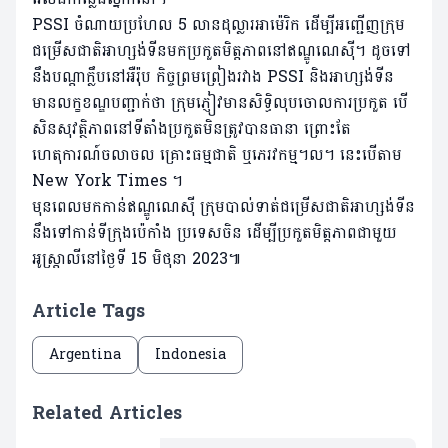
PSSI ចំណាយប្រហែល​ 5 លាន​ដុល្លារ​អាម៉េរិក ដើម្បី​អញ្ជើញ​ក្រុម
ជម្រើស​ជាតិ​អាហ្សង់ទីន​មក​ប្រកួត​មិត្ត​ភាព​នៅ​ឥណ្ឌូណេស៊ី​។ ដូច​ទៅ​
នឹង​បណ្ដា​ក្លឹប​នៅ​អឺរ៉ុប កិច្ច​ព្រម​ព្រៀង​រវាង​ PSSI និងអាហ្សង់ទីន
មាន​លក្ខខណ្ឌ​បញ្ជាក់​ថា ក្រុម​ភ្ញៀវ​មាន​សិទ្ធិ​លុប​ចោល​ការ​ប្រកួត​ បើ​
សិន​សុវត្ថិភាព​នៅ​ទីតាំង​ប្រកួត​មិន​ត្រូវ​បាន​ធានា​ ព្រោះ​តែ​
ហេតុការណ៍​ចលាចល គ្រោះ​ធម្មជាតិ​ ឬ​ភេរវកម្ម​។ល។ នេះ​បើ​តាម​
New York Times ។
មុន​ពេល​មក​កាន់ឥណ្ឌូណេស៊ី ក្រុម​បាល់​ទាត់​ជម្រើស​ជាតិ​អាហ្សង់ទីន
នឹង​ទៅ​កាន់​ទីក្រុង​ប៉េកាំង ប្រទេស​ចិន ដើម្បី​ប្រកួត​មិត្ត​ភាព​ជាមួយ​
អូស្ត្រាលី​នៅ​ថ្ងៃ​ទី 15 មិថុនា​ 2023​៕
Article Tags
Argentina
Indonesia
Related Articles