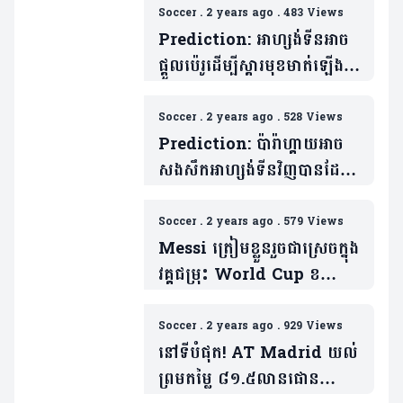
Soccer
.
2 years ago
.
483 Views
Prediction: អាហ្សង់ទីនអាច
ផ្តួលប៉េរូដើម្បីស្តារមុខមាត់ឡើង
វិញបានទេ?
Soccer
.
2 years ago
.
528 Views
Prediction: ប៉ារ៉ាហ្គាយអាច
សងសឹកអាហ្សង់ទីនវិញបានដែរ
ទេ?
Soccer
.
2 years ago
.
579 Views
Messi ត្រៀមខ្លួនរួចជាស្រេចក្នុង
វគ្គជម្រុះ World Cup ខណៈ
ខ្សែបម្រើអាហ្សង់ទីនម្នាក់ ស្ថិតក្នុង
ភាពស្រពិចស្រពិល
Soccer
.
2 years ago
.
929 Views
នៅទីបំផុត! AT Madrid យល់
ព្រមតម្លៃ ៨១.៥លានផោន