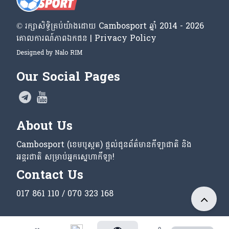
© រក្សា​សិទ្ធិ​គ្រប់​យ៉ាង​ដោយ​ Cambosport ឆ្នាំ 2014 - 2026
គោលការណ៍​ភាព​ឯកជន | Privacy Policy
Designed by
Nalo RIM
Our Social Pages
About Us
Cambosport (ខេមបូស្ពត) ផ្តល់ជូនព័ត៌មានកីឡាជាតិ និង
អន្តរជាតិ សម្រាប់អ្នកស្នេហាកីឡា!
Contact Us
017 861 110 / 070 323 168