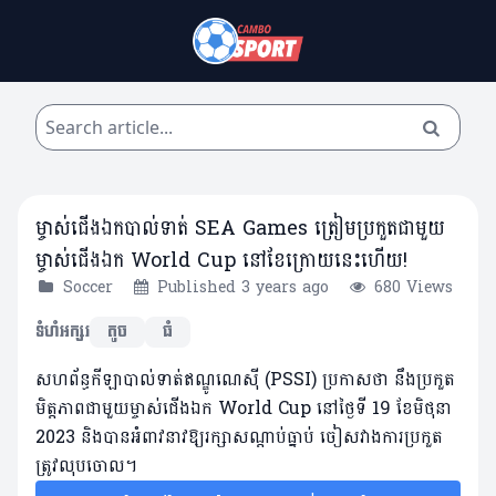
ម្ចាស់​ជើង​ឯក​បាល់ទាត់​ SEA Games ត្រៀម​​​ប្រកួត​ជា​មួយ​
ម្ចាស់​ជើង​ឯក​ World Cup​​ ​នៅ​ខែ​ក្រោយ​នេះហើយ!
Soccer
Published 3 years ago
680 Views
ទំហំអក្សរ
តូច
ធំ
សហព័ន្ធ​កីឡាបាល់​ទាត់​ឥណ្ឌូណេស៊ី (PSSI) ប្រកាស​ថា នឹង​ប្រកួត​
មិត្ត​ភាព​ជាមួយ​ម្ចាស់​ជើង​ឯក World Cup នៅ​ថ្ងៃ​ទី 19 ខែ​មិថុនា
2023​ និង​បាន​អំពាវនាវ​ឱ្យ​រក្សា​សណ្ដាប់​ធ្នាប់​ ចៀស​វាងការ​ប្រកួត​
ត្រូវ​លុបចោល​។