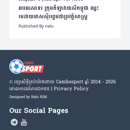
អបអរសាទរ ក្រុមកីឡាវាយសីកម្ពុជា ឈ្នះ
មេដាយមាសស៊ីហ្គេមជាប្រវត្តិសាស្ដ្រ
Published By nalo
© រក្សា​សិទ្ធិ​គ្រប់​យ៉ាង​ដោយ​ Cambosport ឆ្នាំ 2014 - 2026
គោលការណ៍​ភាព​ឯកជន | Privacy Policy
Designed by
Nalo RIM
Our Social Pages