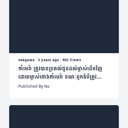
seagame
.
3 years ago
.
902 Views
កាំមេរ៉ា ត្រូវបានប្រគល់ជូនដល់ម្ចាស់ដើមវិញ
ដោយម្ចាស់ហាងកាំមេរ៉ា ខណៈពូកង់បីត្រូវ
សមត្ថកិច្ចឃាត់សួរនាំ
Published By tks