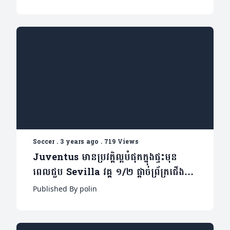
Soccer
.
3 years ago
.
719 Views
Juventus មានប្រវត្តិល្អបំផុតក្នុងផ្ទះមុន
ពេលជួប Sevilla វគ្គ ១/២ ផ្តាច់ព្រ័ត្រជើងទី១
(មានវីដេអូ)
Published By polin