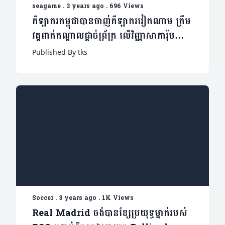
seagame
.
3 years ago
.
696 Views
កីឡាករកម្ពុជាបានចាញ់កីឡាករវៀតណាម ត្រឹម
វគ្គពាក់កណ្តាលផ្តាច់ព្រ័ត្រ លើវិញ្ញាសាការ៉ុម
៣បាំងបុរស
Published By tks
Soccer
.
3 years ago
.
1K Views
Real Madrid ចង់បានខ្សែប្រយុទ្ធម្នាក់របស់