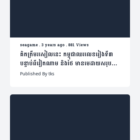
seagame
.
3 years ago
.
881 Views
គិតត្រឹមរសៀលនេះ កម្ពុជាឈរលេខរៀងទី៣
បន្ទាប់ពីវៀតណាម និងថៃ មានមេដាយសរុប
១៣៩គ្រឿង ក្នុងនោះមាសចំនួន៤៨, ប្រាក់
Published By tks
ចំនួន៤១ និងសំរិទ្ធចំនួន៥០