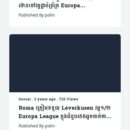
ហ៊ានទៅវគ្គផ្តាច់ព្រ័ត្រ Europa
Conference League
Published By polin
Soccer
.
3 years ago
.
723 Views
Roma ត្រៀមទទួល Leverkusen វគ្គ១/២
Europa League ក្នុងជំនួបរវាងអ្នកចាត់ការ
អតីតគ្រូ និង សិស្ស
Published By polin