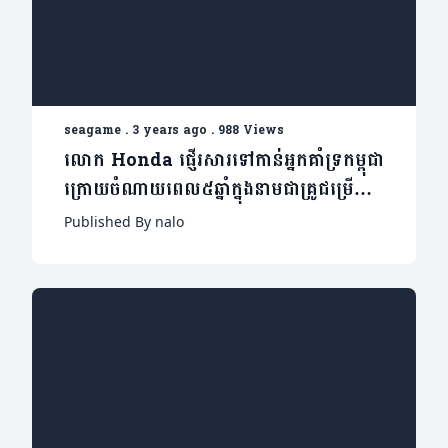
seagame
.
3 years ago
.
988 Views
លោក Honda ផ្ញើរសារទៅកាន់អ្នកគាំទ្រកម្ពុជា
ក្រោយចំណាយពេល៥ឆ្នាំក្នុងនាមជាគ្រូជម្រើ
សជាតិ
Published By nalo