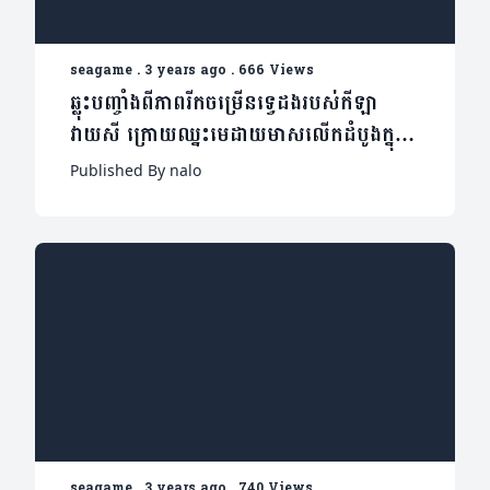
seagame
.
3 years ago
.
666 Views
ឆ្លុះបញ្ចាំងពីភាពរីកចម្រើនទ្វេដងរបស់កីឡា
វាយសី ក្រោយឈ្នះមេដាយមាសលើកដំបូងក្នុង
ប្រវត្តិសាស្ដ្រ
Published By nalo
seagame
.
3 years ago
.
740 Views