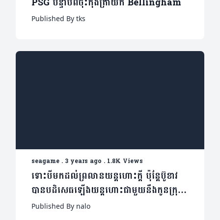
PSG បន្ទាប់ពីចុះកុងត្រាយក Bellingham
Published By tks
seagame
.
3 years ago
.
1.8K Views
ទោះបីមកដល់ព្រលានយន្តហោះក្តី ប៉ុន្តែប៊ូខាវ
បានបដិសេធឡើងយន្តហោះជាមួយនឹងកូនក្រុម
ក្រោមមូលហេតុមួយនេះ
Published By nalo