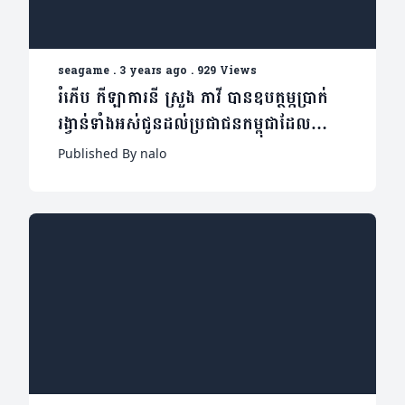
seagame
.
3 years ago
.
929 Views
រំភើប កីឡាការនី ស្រួង ភាវី បានឧបត្ថម្ភប្រាក់
រង្វាន់ទាំងអស់ជូនដល់ប្រជាជនកម្ពុជាដែល
ខ្វះខាត
Published By nalo