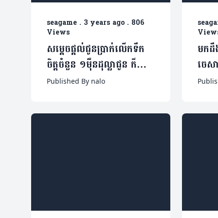
seagame
.
3 years ago
.
806
seag
Views
View
សម្តេចផ្តល់ជូនប្រាក់លើកទឹក
មកដឹ
ចិត្តចំនួន ១មុឺនដុល្លាជូន កីឡា
ចេសា
ការិនី ប៊ូ សំណាង
ប្រក
Published By nalo
Publi