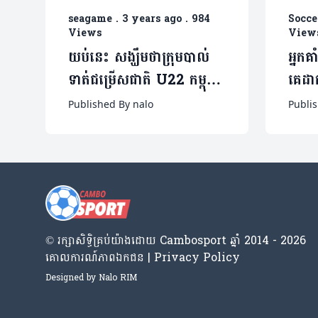
seagame
.
3 years ago
.
984
Socce
Views
View
យប់នេះ សង្ឃឹមថាក្រុមបាល់
អ្នកគ
ទាត់ជម្រើសជាតិ U22 កម្ពុជា
គេដា
នឹងអាចយកឈ្នះក្រុមឥណ្ឌូនេស៊ី
ក្រោ
Published By nalo
Publi
នេះដ
(មានវ
© រក្សា​សិទ្ធិ​គ្រប់​យ៉ាង​ដោយ​ Cambosport ឆ្នាំ 2014 - 2026
គោលការណ៍​ភាព​ឯកជន | Privacy Policy
Designed by
Nalo RIM