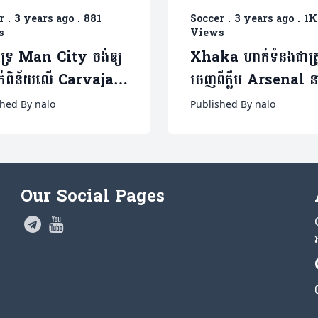
r
.
3 years ago
.
881
Soccer
.
3 years ago
.
1K
s
Views
ាំទ្រ Man City ចង់ឲ្យ
Xhaka ហាក់ទំនងជាត្រ
ក់ពិន័យលើ Carvajal
ចេញពីក្លឹប Arsenal ន
យរូបគេបានធ្វើរឿងមួយ
ពេលចប់រដូវកាល ខណៈក្ល
shed By nalo
Published By nalo
ាក់ Jack Grealish
មួយនៅអាល្លីម៉ង់ចាប់អារម
ីដេអូ)
គេ
Our Social Pages