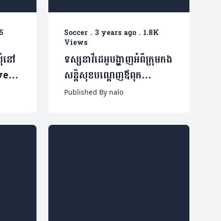
5
Soccer
.
3 years ago
.
1.8K
Views
ុំនៅ
ទស្សនាវីដេអូបង្ហាញអំពីក្រុមកង
ves
សន្តិសុខបណ្តេញឪពុក
Haaland ចេញពីបន្ទប់
Published By nalo
VIP