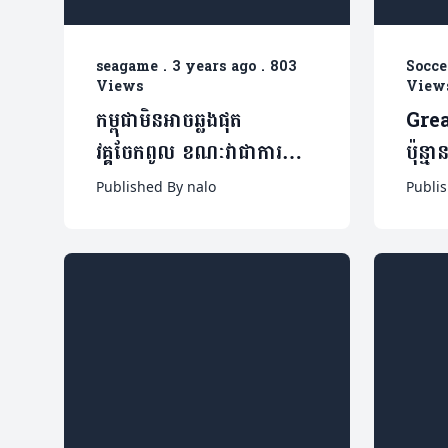
seagame
.
3 years ago
.
803
Socce
Views
View
កម្ពុជាមិនអាចឆ្លងផុត
Grea
វគ្គចែកពូល ខណៈវាជាការ
ប៉ុន្
ប្រកួតលើកចុងក្រោយរបស់
Madr
Published By nalo
Publis
លោក Keisuke Honda
(មានវីដេអូ)