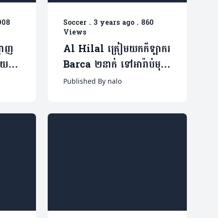
908
Soccer
.
3 years ago
.
860
Views
្ហាញ
Al Hilal ត្រៀមយកកីឡាករ
រោយ
Barca ២នាក់ ទៅអារ៉ាប់មុន
ស៊ី
Lionel Messi
Published By nalo