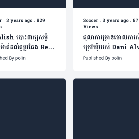
r
.
3 years ago
.
829
Soccer
.
3 years ago
.
87
s
Views
lish បោះពាក្យសម្តី
តុលាការច្រានចោលការស
មានម៉ាត់ដល់គូប្រជែង Real
ក្រៅឃុំរបស់ Dani Al
id មុនជំនួបជើងទីពីរ
ជាលើកទីពីរ(មានវីដេអូ)
hed By polin
Published By polin