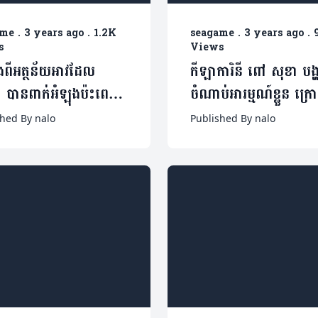
ame
.
3 years ago
.
1.2K
seagame
.
3 years ago
.
s
Views
ងពីអត្ថន័យអាវដែល
កីឡាការិនី ពៅ សុខា បង
 បានពាក់អំឡុងប៉ះពេល
ចំណាប់អារម្មណ៍ខ្លួន ក្
ួតយកមេដាយមាស
ឈ្នះមេដាយ៥ម្នាក់ឯងនៅ
shed By nalo
Published By nalo
ហ្គេម