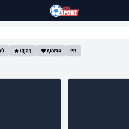
ាល់
ផ្សេងៗ
សុខភាព
PR