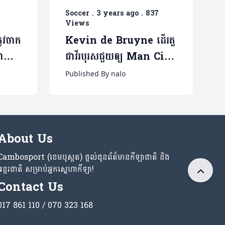
Soccer
.
3 years ago
.
837
Views
ូវចាក
Kevin de Bruyne ដើរតួ
ា
ជាវីរបុរសជួយឲ្យ Man City
ឹប
វាយបក Real Madrid ក្នុង
Published By nalo
្មណ៍
ជើងទី១ ​UCL (មានវីដេអូ)
About Us
Cambosport (ខេមបូស្ពត) ផ្តល់ជូនព័ត៌មានកីឡាជាតិ និង
អន្តរជាតិ សម្រាប់អ្នកស្នេហាកីឡា!
Contact Us
017 861 110 / 070 323 168