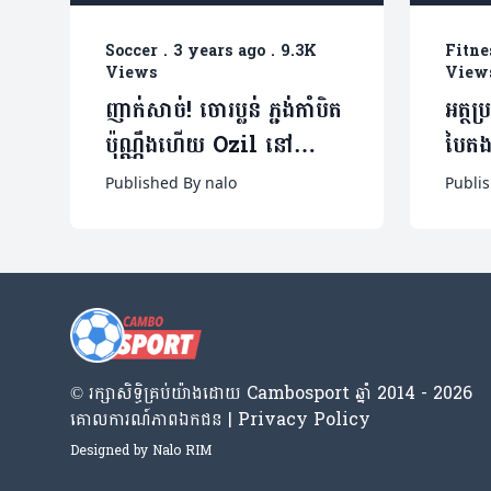
Soccer
.
3 years ago
.
9.3K
Fitne
Views
View
ញាក់សាច់! ចោរប្លន់ ភ្ជង់កាំបិត
អត្ថប
ប៉ុណ្ណឹងហើយ Ozil នៅ
បៃតង
ហ៊ានបើកទ្វារឡានធ្វើព្រងើយ
Published By nalo
Publi
(មានវីដេអូ)
© រក្សា​សិទ្ធិ​គ្រប់​យ៉ាង​ដោយ​ Cambosport ឆ្នាំ 2014 - 2026
គោលការណ៍​ភាព​ឯកជន | Privacy Policy
Designed by
Nalo RIM