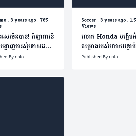
ame
.
3 years ago
.
765
Soccer
.
3 years ago
.
1.
s
Views
រសេរមិនបាន! កីឡាការនី
លោក Honda បង្ហើបអំ
ជាបង្ហាញការសុំទោសដល់
គម្រោងរបស់លោកបន្ទាប់
ការនីវៀតណាម ក្រោយ
ខណៈថៃក៏ជាក្រុមដែលគាត
shed By nalo
Published By nalo
ះទង្គិច (មានវីដេអូ)
ដឹកនាំផងដែរ