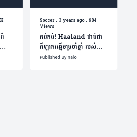
5K
Soccer
.
3 years ago
.
984
Views
ពី
កប់កប់! Haaland ជាប់ជា
កីឡាករឆ្នើមប្រចាំឆ្នាំ របស់
់ចង់
សមាគមអ្នកនិពន្ធបាល់ទាត់
Published By nalo