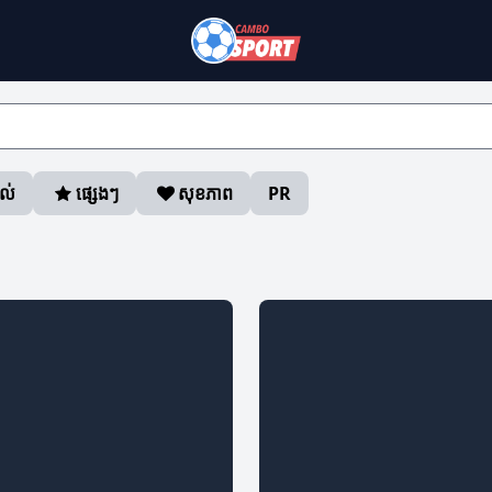
ាល់
ផ្សេងៗ
សុខភាព
PR