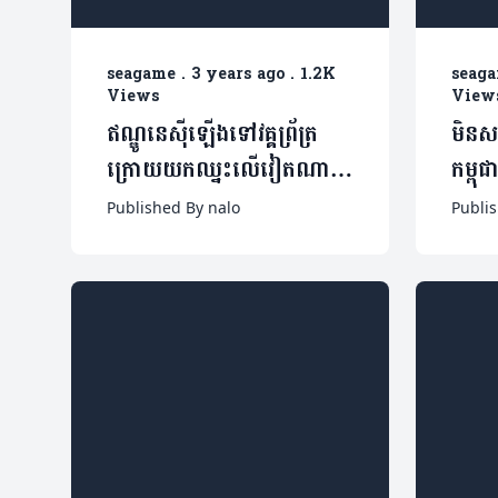
seagame
.
3 years ago
.
1.2K
seag
Views
View
ឥណ្ឌូនេស៊ីឡើងទៅវគ្គព្រ័ត្រ
មិនស
ក្រោយយកឈ្នះលើវៀតណាម
កម្ពុ
យ៉ាងអស្ចារ្យ (មានវីដេអូ)
កីឡា
Published By nalo
Publi
ការប៉