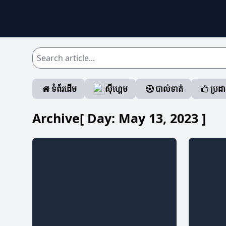
ទំព័រដើម
ស៊ីហ្គេម
បាល់ទាត់
ប្រដ
Archive[ Day:
May 13, 2023
]