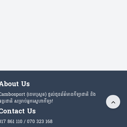
About Us
Cambosport (ខេមបូស្ពត) ផ្តល់ជូនព័ត៌មានកីឡាជាតិ និង
អន្តរជាតិ សម្រាប់អ្នកស្នេហាកីឡា!
Contact Us
017 861 110 / 070 323 168