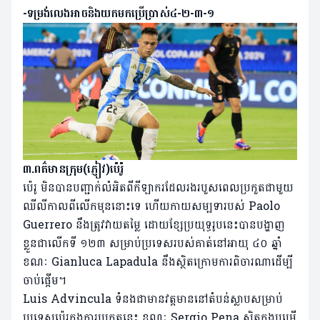
-ទម្រង់លេងអាចនិងយកមកប្រើប្រាស់៤-២-៣-១
៣.ពត៌មានក្រុម(ភ្ញៀវ)ប៉េរ៉ូ
ប៉េរូ មិនបានបញ្ជាក់លំអិតពីកីឡាករដែលរងរបួសពេលប្រកួតជាមួយ
ឈីលីកាលពីលើកមុននោះទេ ហើយកាយសម្បទារបស់ Paolo
Guerrero នឹងត្រូវវាយតម្លៃ ដោយខ្សែប្រយុទ្ធរូបនេះបានបង្ហាញ
ខ្លួនជាលើកទី ១២៣ សម្រាប់ប្រទេសរបស់គាត់នៅអាយុ ៤០ ឆ្នាំ
ខណៈ Gianluca Lapadula នឹងស្ថិតក្រោមការពិចារណាដើម្បី
ចាប់ផ្តើម។
Luis Advincula ទំនងជាមានវត្តមាននៅតំបន់ស្លាបសម្រាប់
ប្រទេសប៉េរូក្នុងការប្រកួតនេះ ខណៈ Sergio Pena ស្ថិតក្នុងបម្រើ