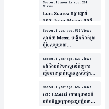
Soccer
.
11 months ago
.
234
Views
Luis Suarez បង្កបញ្ហាធំ
ខណៈ Inter Miami បរាជ័យ
ក្រោមថ្វីជើង Seattle
Soccer
.
1 year ago
.
565 Views
Sounders ព្រឹត្តការណ៍
ស្ងាត់ៗ! Messi បង្កើតកំនត់ត្រា
Leagues Cup
ថ្មីចែសមួយនៅ
ផ្តាច់ព្រ័ត្រ(មាន១វីដេអូ)
MLS(មាន១វីដេអូ)
Soccer
.
1 year ago
.
633 Views
ចង់ដឹងអត់?មកស្គាល់កីឡាករ
ឆ្នើមមានប្រាក់ឈ្នួលខ្ពស់បំផុត
ទាំង ៥ នៅ Major League
Soccer
Soccer
.
1 year ago
.
692 Views
នោះ ! Messi រកការព្រមានពី
អតីតមិត្តរួមក្រុមមុនជួបក្លឹបចាស់
(១វីដេអូ)