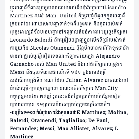
ប្តូរចេញពីទីលានប្រកួតពេលលេងទល់នឹងប៉ារ៉ាហ្គាយ។Lisandro
Martinez របស់ Man. United ក៏ត្រូវបង្ខំចិត្តដកខ្លួនចេញពី
ក្រុមផងដែរ ដោយសារបញ្ហាទាក់ទងនឹងត្រគាក និងខ្នងរបស់គាត់
ដូច្នេះអាហ្សង់ទីនមានបញ្ហានៅកណ្តាលតំបន់ការពារ។ដូច្នេះកីឡាករ
Leonardo Balerdi និងត្រៀមបង្ហាញខ្លួនលើកទីប្រាំរបស់គាត់
ជាមួយនឹង Nicolas Otamendi ប៉ុន្តែមិនមានការរំពឹងទុកថានឹង
មានការផ្លាស់ប្តូរអ្វីទៀតទេខណៈកីឡាករវ័យក្មេង Alejandro
Garnacho របស់ Man United នឹងនៅជាកីឡាករបម្រុង។
Messi នឹងចូលទីលានជាលើកទី ១៩១ ក្នុងនាមជម្រើ
សជាតិអាហ្សង់ទីន ខណៈដែល Julian Alvarez អាចលេងនៅ
តំបន់បម្រើ-ប្រយុទ្ធកណ្តាល ខណៈអតីតកីឡាករ Man.City
បច្ចុប្បន្នមានវ័យ ២៤ឆ្នាំ រូបនេះចង់បន្ថែមគ្រាប់បាល់បន្ថែមទៀត
ក្រោយរកបាន ១១គ្រាប់ហើយសម្រាប់ក្រុមជម្រើសជាតិ។
-ជម្រើស១១នាក់ដំបូងអាចនិងចូលលេងE Martinez; Molina,
Balerdi, Otamendi, Tagliafico; De Paul,
Fernandez; Messi, Mac Allister, Alvarez; L
Martinez