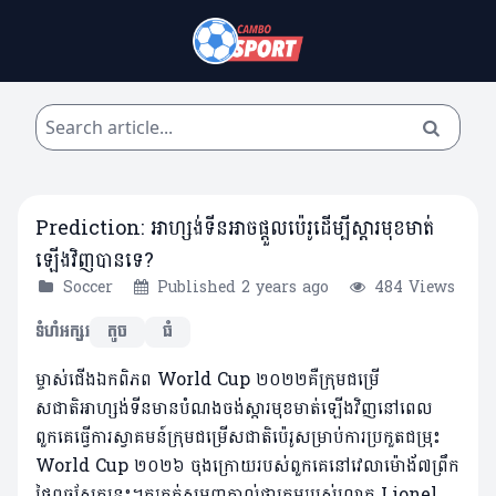
Prediction: អាហ្សង់ទីនអាចផ្តួលប៉េរូដើម្បីស្តារមុខមាត់
ឡើងវិញបានទេ?
Soccer
Published 2 years ago
484 Views
ទំហំអក្សរ
តូច
ធំ
ម្ចាស់ជើងឯកពិភព World Cup ២០២២គឺក្រុមជម្រើ
សជាតិអាហ្សង់ទីនមានបំណងចង់ស្តារមុខមាត់ឡើងវិញនៅពេល
ពួកគេធ្វើការស្វាគមន៍ក្រុមជម្រើសជាតិប៉េរូសម្រាប់ការប្រកួតជម្រុះ
World Cup ២០២៦ ចុងក្រោយរបស់ពួកគេនៅវេលាម៉ោង័៧ព្រឹក
ថ្ងៃពុធស្អែកនេះ។គួរកត់សមញកាល់ថាក្រុមរបស់លោក Lionel