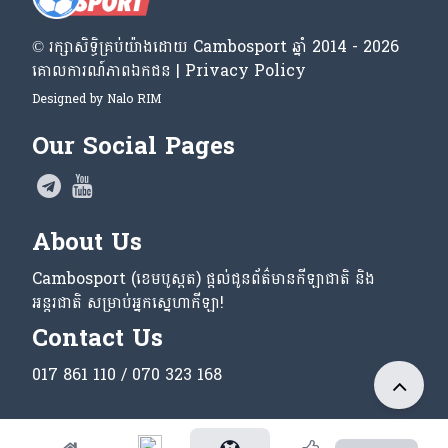
© រក្សា​សិទ្ធិ​គ្រប់​យ៉ាង​ដោយ​ Cambosport ឆ្នាំ 2014 - 2026
គោលការណ៍​ភាព​ឯកជន | Privacy Policy
Designed by
Nalo RIM
Our Social Pages
About Us
Cambosport (ខេមបូស្ពត) ផ្តល់ជូនព័ត៌មានកីឡាជាតិ និង
អន្តរជាតិ សម្រាប់អ្នកស្នេហាកីឡា!
Contact Us
017 861 110 / 070 323 168