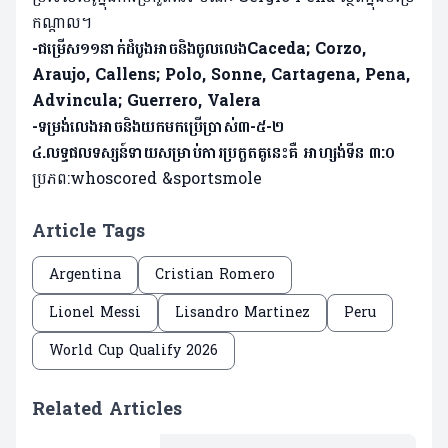
កណ្តាល។
-ជម្រើស១១នាក់ដំបូងអាចនិងចូលលេងCaceda; Corzo,
Araujo, Callens; Polo, Sonne, Cartagena, Pena,
Advincula; Guerrero, Valera
-ទម្រង់លេងអាចនិងយកមកប្រើប្រាស់៣-៥-២
៤.លទ្ធផលទស្សន៍ទាយសម្រាប់ការប្រកួតគូនេះគឺ អាហ្សង់ទីន ៣:០
ប្រភព:whoscored &sportsmole
Article Tags
Argentina
Cristian Romero
Lionel Messi
Lisandro Martinez
Peru
World Cup Qualify 2026
Related Articles