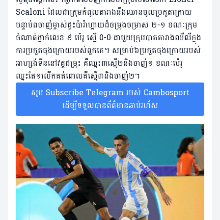
Scaloni ដែលជាក្រុមកំពូលតារាងនឹងឈានចូលប្រកួតក្រោយ
បន្ទាប់ពចាញ់ម្ចាស់ផ្ទះប៉ារ៉ាហ្គាយដ៏ចម្រូងចម្រាស ២-១ ខណៈក្រុម
ចំណាត់ថ្នាក់លេខ ៩ ប៉េរូ ស្មើ 0-0 ជាមួយក្រុមបាតតារាងឈីលីក្នុង
ការប្រកួតចុងក្រោយរបស់ពួកគេ។ សម្រាប់៦ប្រកួតចុងក្រោយរបស់
អាហ្សង់ទីននៅវគ្គជម្រុះ គឺឈ្នះ៣ស្មើ២និងចាញ់១ ខណៈប៉េរូ
ឈ្នះតែ១លើកគត់ពោលគឺស្មើ៣និងចាញ់២។
សូម Subscribe Telegram របស់ Cambosport
ដើម្បីទទួលបានព័ត៌មានឆាប់រហ័ស