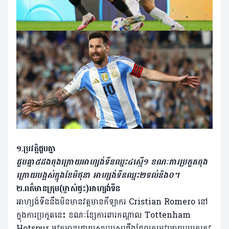
១.ប្រវត្តិជួបគ្នា
ជួបគ្នា៥ដងចុងក្រោយអាហ្សង់ទីនឈ្នះ៤ស្មើ១ ខណៈការប្រកួតចុង
ក្រោយបង្អស់ក្នុងខែមិថុនា អាហ្សង់ទីនឈ្នះ២ទល់និង០។
២.ពត៌មានក្រុម(ម្ចាស់ផ្ទះ)អាហ្សង់ទីន
អាហ្សង់ទីននឹងមិនមានវត្តមានកីឡាករ Cristian Romero នៅ
ក្នុងការប្រកួតនេះ ខណៈខ្សែការពារកណ្តាល Tottenham
Hotspur អវត្តមានដោយសាររបួសជើងដែលតម្រូវអោយរូបគេត្រូវ