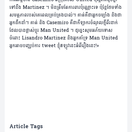
ទៅនឹង Martinez ។ មិន​ត្រឹម​តែ​ការពារ​ប៉ុណ្ណោះ​ទេ ប៉ុន្តែ​ថែម​ទាំង​
សមត្ថភាព​របស់​គេ​ពេលគ្រប់គ្រងបាល់។ គាត់គឺជាអ្នកចម្បាំង និងជា
អ្នកដឹកនាំ។ គាត់ និង Casemiro គឺជាកីឡាករចំណូលថ្មីពីរនាក់
ដែលបានផ្លាស់ប្តូរ Man United ។ ដូច្នេះសូមអភ័យទោស
ចំពោះ Lisandro Martinez និងអ្នកគាំទ្រ Man United
អ្នកអាចបញ្ឈប់ការ tweet ខ្ញុំឥឡូវនេះអំពីរឿងនេះ!»
Article Tags