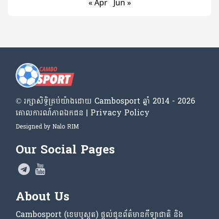
« Apr
Jun »
© រក្សា​សិទ្ធិ​គ្រប់​យ៉ាង​ដោយ​ Cambosport ឆ្នាំ 2014 - 2026
គោលការណ៍​ភាព​ឯកជន | Privacy Policy
Designed by
Nalo RIM
Our Social Pages
About Us
Cambosport (ខេមបូស្ពត) ផ្តល់ជូនព័ត៌មានកីឡាជាតិ និង