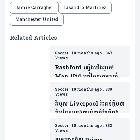
Jamie Carragher
Lisandro Martinez
Manchester United
Related Articles
Soccer
.
10 months ago
.
347
Views
Rashford ឡើងជើងភ្លាម!
Man Utd ត្រៀមយកអ្នកចាំទី
ដ៏ឆ្នើមម្នាក់របស់ Barca ជា
Soccer
.
10 months ago
.
330
ថ្នូរទិញលក់ផ្ដាច់កុងត្រា
Views
វីរបុស Liverpool រិះគន់ក្លឹបថា
មិនមែនលេងបាល់ទាត់តែកំពុង
លេងកីឡាមួយនេះ
Soccer
.
10 months ago
.
333
វិញ(មាន១វីដេអូ)
Views