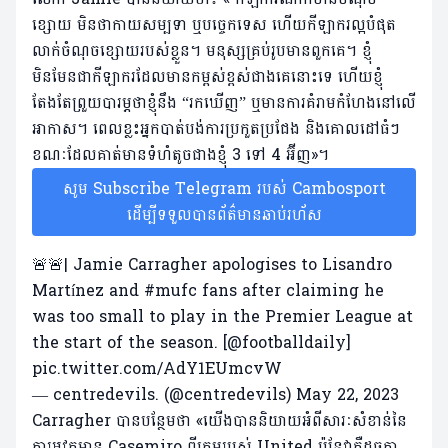
ខ្សោយ មិន​ថា​កាយ​សម្បទា ឬ​បច្ចេកទេស ហើយ​កីឡាករ​ល្អ​បំផុត​
លាក់​ចំណុច​ខ្សោយ​របស់​ខ្លួន។ មនុស្សគ្រប់រូបមានពួកគេ។ ខ្ញុំ
មិនមែនជាកីឡាករដែលមានកម្ពស់ខ្ពស់ជាងគេនោះទេ ហើយខ្ញុំ
តែងតែព្រួយបារម្ភថាខ្ញុំនឹង “រកឃើញ” ឬមានការគំរាមកំហែងនៅលើ
អាកាស។ ពេលខ្លះអ្នកបាត់បង់ការប្រកួតប្រជែង និងគោលដៅធំៗ
ខណៈដែលគាត់មានទំហំតូចជាងខ្ញុំ 3 ទៅ 4 អ៊ីញ»។
សូម Subscribe Telegram របស់ Cambosport
ដើម្បីទទួលបានព័ត៌មានឆាប់រហ័ស
🚨🚨| Jamie Carragher apologises to Lisandro
Martínez and
#mufc
fans after claiming he
was too small to play in the Premier League at
the start of the season. [
@footballdaily
]
pic.twitter.com/AdY1EUmcvW
— centredevils. (@centredevils)
May 22, 2023
Carragher បានបន្ថែមថា «យើងបាននិយាយអំពីសារៈសំខាន់នៃ
ការអវត្តមាន Casemiro ពីក្រុមរបស់ United ប៉ុន្តែវាគឺដូចគ្នា