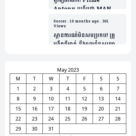
គួរឲ្យអាណិត! Prime
Antony បង្ហើបថា MAN
UTD ធ្វើរឿងមួយដាក់ ដែលជា
Soccer
.
10 months ago
.
301
ទង្វើមិនផ្តល់តម្លៃឲ្យខ្លួន
Views
ស្ថានការណ៍មិនសមប្រកប! គ្រូ
បង្វឹកថ្មីម្នាក់ នឹងចូលជំនួសលោក
Amorim ប្រសិនក្លឹបមិនធ្វើរឿង
មួយនេះ
May 2023
M
T
W
T
F
S
S
1
2
3
4
5
6
7
8
9
10
11
12
13
14
15
16
17
18
19
20
21
22
23
24
25
26
27
28
29
30
31