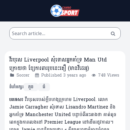
វីរបុរស Liverpool សុំទោសអ្នកគាំទ្រ Man Utd
ក្រោយថា ខ្សែការពាររូបនេះតឿ (មានវីដេអូ)
Soccer
Published 3 years ago
748 Views
ទំហំអក្សរ
តូច
ធំ
បរទេស៖
វីរបុរសរបស់ក្លឹបហង្សក្រហម ​Liverpool. លោក
Jamie Carragher សុំទោស Lisandro Martínez និង
អ្នកគាំទ្រ Manchester United បន្ទាប់ពីអះអាងថា គាត់តូច
ពេកក្នុងការលេងនៅ Premier League នៅដើមរដូវកាល។
លោក ​Jamie បាននិយាយថា៖ « កីឡាករ​ណា​ក៏​មាន​ចំណុច​