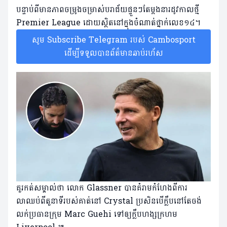
បន្ទាប់ពីមានភាពចម្រូងចម្រាស់បរាជ័យផ្ទួនៗតែម្តងនារដូវកាលថ្មី
Premier League ដោយស្ថិតនៅក្នុងចំណាត់ថ្នាក់លេខ១៤។
សូម Subscribe Telegram របស់ Cambosport
ដើម្បីទទួលបានព័ត៌មានឆាប់រហ័ស
គួរកត់សម្គាល់ថា លោក Glassner បានគំរាមកំហែងពីការ
លាឈប់ពីតួនាទីរបស់គាត់នៅ Crystal ប្រសិនបើក្លឹបនៅតែចង់
លក់ប្រធានក្រុម Marc Guehi ទៅឲ្យក្លឹបហង្សក្រហម