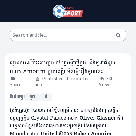
ស្ថានការណ៍មិនសមប្រកប! គ្រូបង្វឹកថ្មីម្នាក់ នឹងចូលជំនួស
លោក Amorim ប្រសិនក្លឹបមិនធ្វើរឿងមួយនេះ
Published 10 months
300
Soccer
ago
Views
ទំហំអក្សរ
តូច
ធំ
(
អង់គ្លេស
)៖
របាយការណ៍ថ្មីៗនាព្រឹកនេះ បានឲ្យដឹងថា គ្រូបង្វឹក
បច្ចុប្បន្នក្លឹប Crystal Palace លោក
Oliver Glasner
គឺជា
បេក្ខភាពជំនួសតំណែងអ្នកចាត់ការទូទៅក្លឹបបិសាចក្រហម
Manchester United គឺលោក
Ruben Amorim