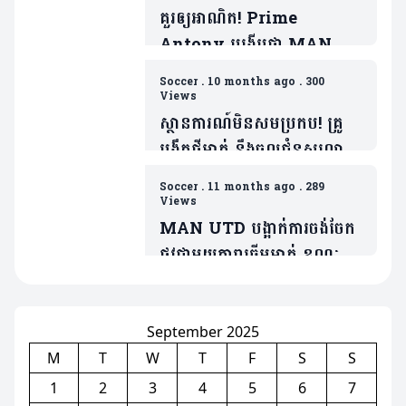
គួរឲ្យអាណិត! Prime
Antony បង្ហើបថា MAN
UTD ធ្វើរឿងមួយដាក់ ដែលជា
Soccer
.
10 months ago
.
300
ទង្វើមិនផ្តល់តម្លៃឲ្យខ្លួន
Views
ស្ថានការណ៍មិនសមប្រកប! គ្រូ
បង្វឹកថ្មីម្នាក់ នឹងចូលជំនួសលោក
Amorim ប្រសិនក្លឹបមិនធ្វើរឿង
Soccer
.
11 months ago
.
289
មួយនេះ
Views
MAN UTD បង្អាក់ការចង់ចែក
ផ្លូវជាមួយតារាឆ្នើមម្នាក់ ខណៈត្រូវ
ប្រជែងនឹង Bruno បើចង់ចូល
លេង
September 2025
M
T
W
T
F
S
S
1
2
3
4
5
6
7