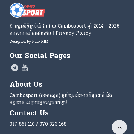
© រក្សា​សិទ្ធិ​គ្រប់​យ៉ាង​ដោយ​ Cambosport ឆ្នាំ 2014 - 2026
គោលការណ៍​ភាព​ឯកជន | Privacy Policy
Designed by
Nalo RIM
Our Social Pages
About Us
Cambosport (ខេមបូស្ពត) ផ្តល់ជូនព័ត៌មានកីឡាជាតិ និង
អន្តរជាតិ សម្រាប់អ្នកស្នេហាកីឡា!
Contact Us
017 861 110 / 070 323 168