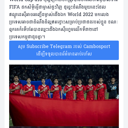
FIFA ដកសិទ្ធិធ្វើជាម្ចាស់ផ្ទះវិញ ដូច្នេះដំណឹងមួយនេះដែល
ឥណ្ឌូនេស៊ីអាចអញ្ជើនម្ចាស់ជើងឯក World 2022 មកលេង
ប្រទេសអាចជាដំណឹងដ៏ល្អឥតខ្ចោះសម្រាប់ប្រជាជនរបស់ខ្លួន ខណៈ
ពួកគេក៏ទើបតែបានឈ្នះជើងឯកស៊ីហ្គេមលើកទី៣២នៅ
ប្រទេសកម្ពុជាដូចគ្នា។
សូម Subscribe Telegram របស់ Cambosport
ដើម្បីទទួលបានព័ត៌មានឆាប់រហ័ស