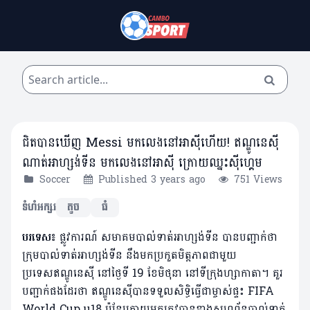
ជិតបានឃើញ Messi មកលេងនៅអាស៊ីហើយ! ឥណ្ឌូនេស៊ី​
ណាត់អាហ្សង់ទីន មកលេងនៅអាស៊ី ក្រោយឈ្នះស៊ីហ្គេម
Soccer
Published 3 years ago
751 Views
ទំហំអក្សរ
តូច
ធំ
បរទេស៖
ផ្លូវការណ៍ សមាគមបាល់ទាត់អាហ្សង់ទីន បានបញ្ជាក់ថា
ក្រុមបាល់ទាត់អាហ្សង់ទីន នឹងមកប្រកួតមិត្តភាពជាមួយ
ប្រទេសឥណ្ឌូនេស៊ី នៅថ្ងៃទី 19 ខែមិថុនា នៅទីក្រុងហ្សាកាតា។ គួរ
បញ្ជាក់ផងដែរថា ឥណ្ឌូនេស៊ីបានទទួលសិទ្ធិធ្វើជាម្ចាស់ផ្ទះ ​FIFA
World Cup u18 ប៉ុន្តែក្រោយមកត្រូវបានខាងសហព័ន្ធបាល់ទាត់