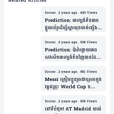
Related Articles
Soccer
.
2 years ago
.
483 Views
Prediction: អាហ្សង់ទីនអាច
ផ្តួលប៉េរូដើម្បីស្តារមុខមាត់ឡើង
វិញបានទេ?
Soccer
.
2 years ago
.
528 Views
Prediction: ប៉ារ៉ាហ្គាយអាច
សងសឹកអាហ្សង់ទីនវិញបានដែរ
ទេ?
Soccer
.
2 years ago
.
581 Views
Messi ត្រៀមខ្លួនរួចជាស្រេចក្នុង
វគ្គជម្រុះ World Cup ខណៈ
ខ្សែបម្រើអាហ្សង់ទីនម្នាក់ ស្ថិតក្នុង
ភាពស្រពិចស្រពិល
Soccer
.
2 years ago
.
930 Views
នៅទីបំផុត! AT Madrid យល់