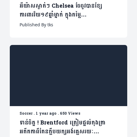
អីយ៉ាសស្ងាត់ៗ Chelsea ចែចូវបានខ្សែ
ការពារវ័យ១៩ឆ្នាំម្នាក់ ក្នុងតម្លៃ
ប្រមាណ«៤២លានអឺរ៉ូ»
Published By tks
Soccer
.
1 year ago
.
650 Views
ទាន់ចិត្ត ! Brentford ត្រៀមផ្តល់កុងត្រា
អតីតកាពីតែនក្លឹបយក្សអង់គ្លេសរយៈ