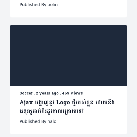
ពេល២ឆ្នាំ(មាន១វីដេអូ)
Published By polin
Soccer
.
2 years ago
.
469 Views
Ajax បង្ហាញនូវ Logo ថ្មីរបស់ខ្លួន ដោយនឹង
អនុវត្តចាប់ពីរដូវកាលក្រោយទៅ
Published By nalo