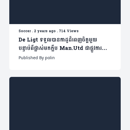
Soccer
.
2 years ago
.
714 Views
De Ligt ទទួលបានកាដូដ៏ពេញចិត្តមួយ
បន្ទាប់ពីផ្លាស់មកក្លឹប Man.Utd ជាផ្លូវការណ៍
ភ្លាម
Published By polin