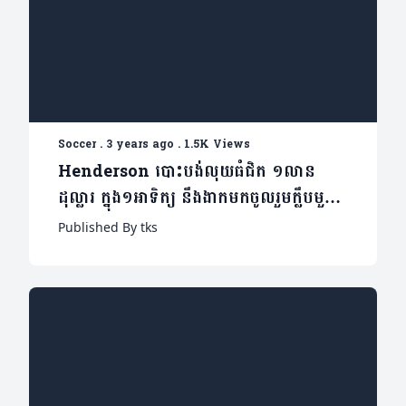
Soccer
.
3 years ago
.
1.5K Views
Henderson បោះបង់លុយធំជិត ១លាន
ដុល្លារ ក្នុង១អាទិត្យ នឹងងាកមកចូលរួមក្លឹបមួយ
នេះវិញ
Published By tks