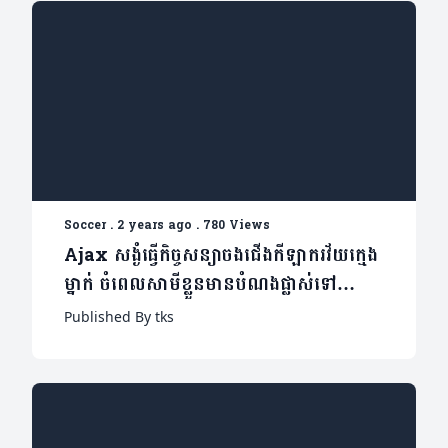
Soccer
.
2 years ago
.
780 Views
Ajax សង្ងំធ្វើកិច្ចសន្យាចងជើងកីឡាករវ័យក្មេង
ម្នាក់ ចំពេលសាមីខ្លួនមានបំណងផ្លាស់ទៅ
Arsenal
Published By tks