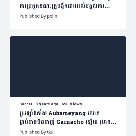
ការប្រកួតខណៈគ្រូបង្វឹកជាប់រវល់មង្គលការ
កូន(មានវីដេអូ)
Published By polin
Soccer
.
3 years ago
.
690 Views
ស្រឡាំងកាំង! Aubameyang លោត
ផ្កាប់ចានមិនចាញ់ Garnacho ឡើយ (មាន
វីដេអូ)
Published By tks