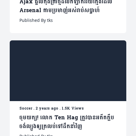
Ajax ផ្តល់កុងត្រាថ្មីដល់កីឡាករវ័យក្មេងដែល
Arsenal តាមប្រមាញ់អស់រាប់សប្តាហ៍
Published By tks
Soccer
.
2 years ago
.
1.5K Views
ចុមយក្ស! លោក Ten Hag ត្រូវបានអតីតក្លឹប
ចង់ល្បួងឲ្យត្រលប់ទៅដឹកនាំវិញ