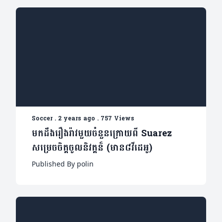
Soccer
.
2 years ago
.
757 Views
មកដឹងរឿងរ៉ាវមួយចំនួនក្រោយពី Suarez
សម្រេចចិត្តចូលនិវត្តន៏ (មាន៨វីដេអូ)
Published By polin