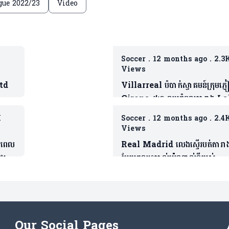
ue 2022/23
Video
Soccer
.
12 months ago
.
2.3
Views
Utd
Villarreal បំបាក់ស្វាគមន៍ក្រុមភ្ញ
Girona ៥:០ ឈរកំពូលតារាង La
បណ្តោះអាសន្ន (មានវីដេអូ)
K
Soccer
.
12 months ago
.
2.4
Views
បពេល
Real Madrid លេងស្ទើរបត់តារាង
ែរ
បែរមកឈ្នះបាល់ប៉េណាល់ទីរបស់
Mbappe ទៅវិញ (មានវីដេអូ)
Our Social Pages