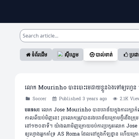
ទំព័រដើម
ស៊ីហ្គេម
បាល់ទាត់
ប្រដ
លោក ​Mourinho បានបោះមេដាយខ្លួនឯងទៅឲ្យហ្វេន កំពុ
Soccer
Published 3 years ago
2.1K Vie
បរទេស៖
លោក Jose Mourinho បានបរាជ័យក្នុងការរក្សាកំណត់ត្
កាលពីយប់មិញនេះ រូបលោកត្រូវបានរងបរាជ័យក្រោមថ្វីជើងក្រុម
នៅ១២០នាទី។ យ៉ាងណាមិញក្រោយចប់ការប្រកួតលោក Jose M
ឲ្យហ្វោងអ្នកគាំទ្រ AS Roma ដែលនៅក្នុងកីឡដ្ឋាន ហើយក