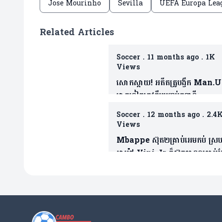
Jose Mourinho
Sevilla
UEFA Europa Leag
Related Articles
Soccer
.
11 months ago
.
1K
Views
សោកស្តាយ! អតីតគ្រូបង្វឹក Man.
ម្នាកទៀតត្រូវក្លឹបបញ្ចប់តួនាទី
(មាន២វីដេអូ)
Soccer
.
12 months ago
.
2.4
Views
Mbappe ស៊ុត២គ្រាប់អេមកប់ ស្រ
អាម៉ៅ Vini Jr ក៏ស៊ុតបាន១គ្រាប់ដ
(មានវីដេអូ)