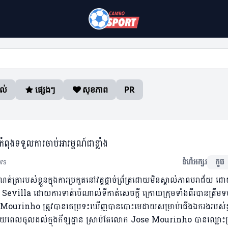
ាល់
ផ្សេងៗ
សុខភាព
PR
ងទទួលការចាប់អារម្មណ៍ជាខ្លាំង
ws
ទំហំអក្សរ
តូច
រារបស់ខ្លួនក្នុងការប្រកួតនៅវគ្គផ្តាច់ព្រ័ត្រដោយមិនស្គាល់ភាពបរាជ័យ ដ
 Sevilla ដោយការទាត់ប៉េណាល់ទីកាត់សេចក្តី ក្រោយក្រុមទាំងពីរបានត្រឹម
ourinho ត្រូវបានគេប្រទះឃើញបានបោះមេដាយសម្រាប់ជើងឯករងរបស់ខ្
្រោយពេលចូលដល់ក្នុងកីឡដ្ឋាន ស្រាប់តែលោក Jose Mourinho បានឈ្លោះប