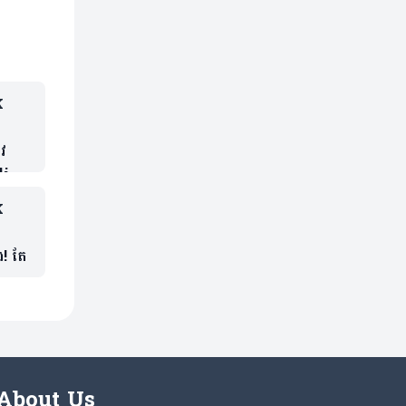
K
ៀវ
liga
K
! តែ
About Us