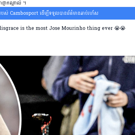
ាជ្ញាកណ្តាល់ ។
ស់ Cambosport ដើម្បីទទួលបានព័ត៌មានឆាប់រហ័ស
disgrace is the most Jose Mourinho thing ever 😭😭