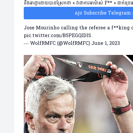
នឹងអាជ្ញាដោយបានស្រែកថា « វាជាការអាម៉ាស់ F** » ដាក់មុខអ
សូម Subscribe Telegram រប
Jose Mourinho calling the referee a f**king 
pic.twitter.com/B5PEGQIDIS
— WolfRMFC (@WolfRMFC)
June 1, 2023