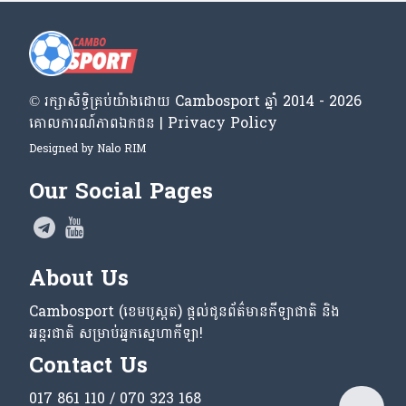
© រក្សា​សិទ្ធិ​គ្រប់​យ៉ាង​ដោយ​ Cambosport ឆ្នាំ 2014 - 2026
គោលការណ៍​ភាព​ឯកជន | Privacy Policy
Designed by
Nalo RIM
Our Social Pages
About Us
Cambosport (ខេមបូស្ពត) ផ្តល់ជូនព័ត៌មានកីឡាជាតិ និង
អន្តរជាតិ សម្រាប់អ្នកស្នេហាកីឡា!
Contact Us
017 861 110 / 070 323 168