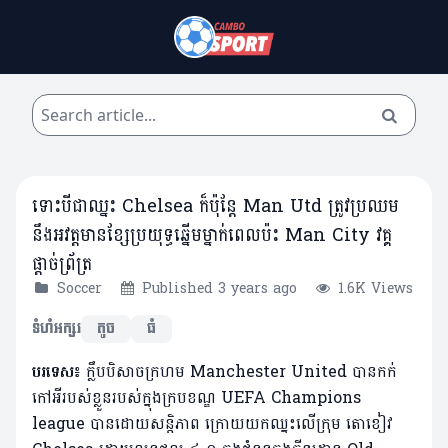
ទោះបីជាឈ្នះ Chelsea ក៏ប៉ុន្តែ Man Utd ត្រូវប្រឈម
នឹងអវត្តមានខ្សែប្រយុទ្ធឆ្នើមម្នាក់ពេលប៉ះ Man City វគ្គ
ផ្តាច់ព្រ័ត្រ
Soccer
Published 3 years ago
1.6K Views
ទំហំអក្សរ
តូច
ធំ
បរទេស៖
ក្លឹបបិសាចក្រហម Manchester United បានកក់
កៅអីរបស់ខ្លួនរបស់ក្នុងក្របខណ្ឌ UEFA Champions
league បានដោយសន្តិភាព ក្រោយយកឈ្នះលើក្រុម តោខៀវ