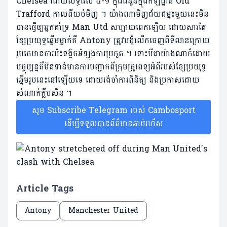
Chelsea ដោយលទ្ធផល ៤-១​ ក្នុងជំនួនក្នុងកីឡដ្ឋាន Old
Trafford កាលពីយប់មិញ ។ យ៉ាងណាមិញជ័យជម្នះមួយនេះមិន
បានធ្វើឲ្យអ្នកគាំទ្រ Man Utd សប្បាយពេកឡើយ ដោយសារតែ
ខ្សែប្រយុទ្ធឆ្នើមម្នាក់គឺ Antony ត្រូវបង្ខំលើកចេញពីទីលានក្រោយ
រូបគេមានការប៉ះទង្គិចអំឡុងការប្រកួត ។ ទោះបីជាយ៉ាងណាក៏ដោយ
បច្ចុប្បន្នគឺមិនទាន់មានការបញ្ជាកពីក្រុមគ្រូពេទ្យអំពីរបស់ខ្សែប្រយុទ្ធ
ឆ្នើមរូបនេះនៅឡើយទេ ដោយរង់ចាំការពិនិត្យ និងប្រកាសដោយ
សំណាក់ក្លឹបសិន ។
សូម Subscribe Telegram របស់ Cambosport
ដើម្បីទទួលបានព័ត៌មានឆាប់រហ័ស
Article Tags
Antony
Manchester United