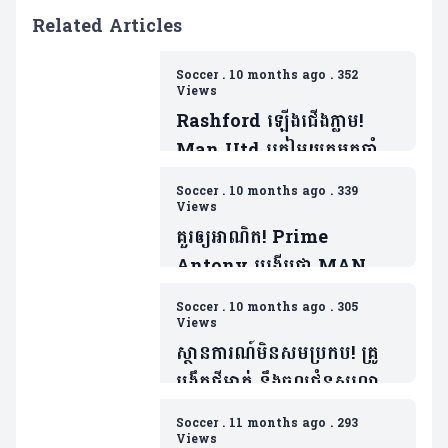
Related Articles
Soccer
.
10 months ago
.
352
Views
Rashford ឡើងជើងភ្លាម!
Man Utd ត្រៀមយកអ្នកចាំទី
ដ៏ឆ្នើមម្នាក់របស់ Barca ជា
Soccer
.
10 months ago
.
339
ថ្នូរទិញលក់ផ្ដាច់កុងត្រា
Views
គួរឲ្យអាណិត! Prime
Antony បង្ហើបថា MAN
UTD ធ្វើរឿងមួយដាក់ ដែលជា
Soccer
.
10 months ago
.
305
ទង្វើមិនផ្តល់តម្លៃឲ្យខ្លួន
Views
ស្ថានការណ៍មិនសមប្រកប! គ្រូ
បង្វឹកថ្មីម្នាក់ នឹងចូលជំនួសលោក
Amorim ប្រសិនក្លឹបមិនធ្វើរឿង
Soccer
.
11 months ago
.
293
មួយនេះ
Views