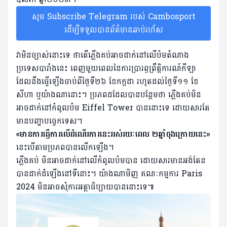
សូម Subscribe Telegram របស់ Cambosport
ដើម្បីទទួលបានព័ត៌មានឆាប់រហ័ស
វាមិនច្បាស់នោះទេ ថាតើភ្លើងគប់អាចដាក់នៅលើប៉មតំណាង
ប្រទេសបារាំងនេះ ពេញមួយពេលនៃការប្រារព្ធព្រឹត្តិការណ៍កីឡា
ដែលនឹងធ្វើឡើងចាប់ពីថ្ងៃទី២៦ ខែកក្កដា រហូតដល់ថ្ងៃទី១១ ខែ
សីហា ឬយ៉ាងណានោះ។ ប្រភពដដែលបានបន្ថែមថា ភ្លើងគប់មិន
អាចដាក់នៅកំពូលប៉ម Eiffel Tower បាននោះទេ ដោយសារតែ
មានបញ្ហាបច្ចេកទេស។
«មានការធ្វើការលើដំណើរការនេះអស់រយៈពេល ២ឆ្នាំចុងក្រោយនេះ»
នេះបើតាមប្រភពបានលើកឡើង។
ភ្លើងគប់ មិនអាចដាក់នៅលើកំពូលប៉មបាន ដោយសារមានអង់តែន
បានដាក់ដំឡើងនៅទីនោះ។ យ៉ាងណាមិញ គណៈកម្មការ Paris
2024 មិនអាចសុំការអត្ថាធិប្បាយបាននោះទេ៕