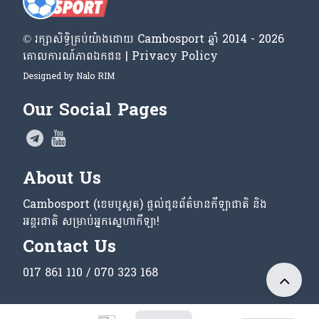
© រក្សា​សិទ្ធិ​គ្រប់​យ៉ាង​ដោយ​ Cambosport ឆ្នាំ 2014 - 2026
គោលការណ៍​ភាព​ឯកជន | Privacy Policy
Designed by
Nalo RIM
Our Social Pages
About Us
Cambosport (ខេមបូស្ពត) ផ្តល់ជូនព័ត៌មានកីឡាជាតិ និង
អន្តរជាតិ សម្រាប់អ្នកស្នេហាកីឡា!
Contact Us
017 861 110 / 070 323 168