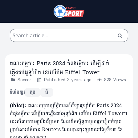
គណៈកម្មការ Paris 2024 កំពុងធ្វើការ ដើម្បីដាក់
ភ្លើងគប់អូឡាំពិក នៅលើប៉ម Eiffel Tower
Soccer
Published 3 years ago
828 Views
ទំហំអក្សរ
តូច
ធំ
(ប៉ារីស)៖
គណៈកម្មការព្រឹត្តិការណ៍កីឡាអូឡាំពិក Paris 2024
កំពុងធ្វើការ ដើម្បីដាក់ភ្លើងគប់អូឡាំពិក លើប៉ម Eiffel Tower។
នេះបើតាមការឲ្យដឹងពីប្រភព ដែលជិតស្និទ្ធជាមួយអ្នករៀបចំបាន
ប្រាប់សារព័ត៌មាន Reuters ដែលបានចុះផ្សាយនៅថ្ងៃទី២៣ ខែ
ឧសភា ឆ្នាំ២០២៣។