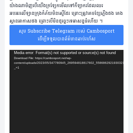
យ៉ាងណាមិញបើយើងក្រឡែកមើលទៅកីឡាករដែលឈរ
អបអរលើឡានក្រុងក៏ភ័យមិនស្ទើដែរ ព្រោះត្រូវគេចខ្សែភ្លើងផង គេង
ស្ពានអាកាសផង ព្រោះបើមិនដូច្នេះទេអាសន្នធំហើយ ។
សូម Subscribe Telegram របស់ Cambosport
ដើម្បីទទួលបានព័ត៌មានឆាប់រហ័ស
Video
Media error: Format(s) not supported or source(s) not found
Download File: https://cambosport.net/wp-
Player
content/uploads/2023/05/347780945_269594818817602_558686292193032115_n
_=1