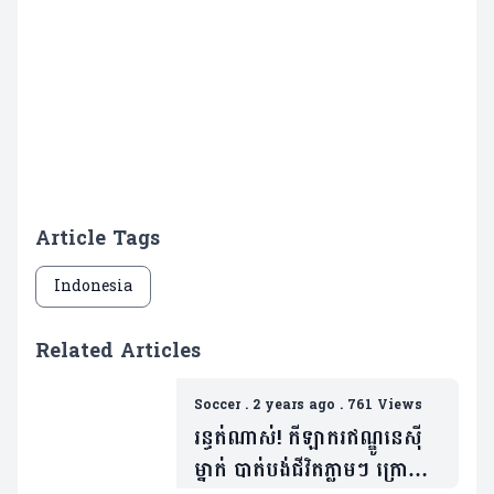
Article Tags
Indonesia
Related Articles
Soccer
.
2 years ago
.
761 Views
រន្ធត់ណាស់! កីឡាករឥណ្ឌូនេស៊ី
ម្នាក់ បាត់បង់ជីវិតភ្លាមៗ ក្រោយ