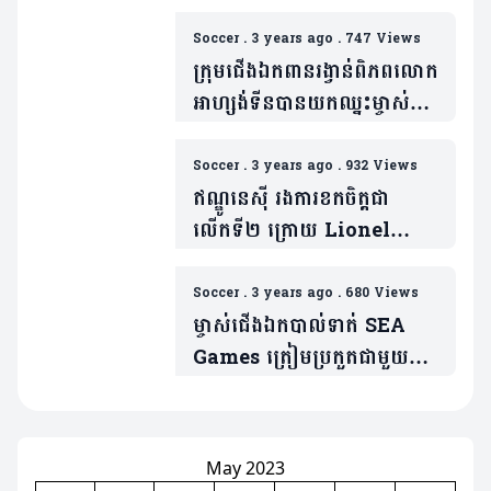
ត្រូវរន្ទះបាញ់អំឡុងពេលការប្រកួត
(មានវីដេអូ)
Soccer
.
3 years ago
.
747 Views
ក្រុមជើងឯកពានរង្វាន់ពិភពលោក
អាហ្សង់ទីនបានយកឈ្នះម្ចាស់
ជើងឯកស៊ីហ្គេមឥណ្ឌូនេស៊ីត្រឹម
លទ្ធផល ២-០
Soccer
.
3 years ago
.
932 Views
ឥណ្ឌូនេស៊ី រងការខកចិត្តជា
លើកទី២ ក្រោយ Lionel
Messi មិនមកប្រកួតជាមួយខ្លួន
ចុងខែនេះឡើយ
Soccer
.
3 years ago
.
680 Views
ម្ចាស់​ជើង​ឯក​បាល់ទាត់​ SEA
Games ត្រៀម​​​ប្រកួត​ជា​មួយ​
ម្ចាស់​ជើង​ឯក​ World Cup​​ ​នៅ​
ខែ​ក្រោយ​នេះហើយ!
May 2023