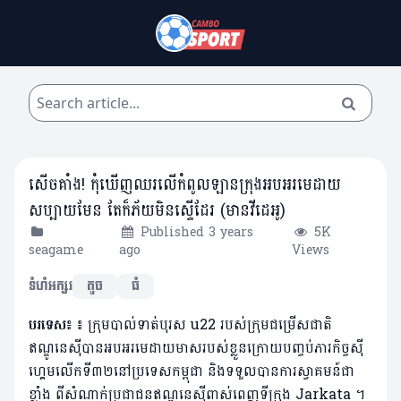
សើចគាំង! កុំឃើញឈរលើកំពូលឡានក្រុងអបអរមេដាយ
សប្បាយមែន តែក៏ភ័យមិនស្ទើដែរ (មានវីដេអូ)
Published 3 years
5K
seagame
ago
Views
ទំហំអក្សរ
តូច
ធំ
បរទេស៖
៖
ក្រុមបាល់ទាត់បុរស u22 របស់ក្រុមជម្រើសជាតិ
ឥណ្ឌូនេស៊ីបានអបអរមេដាយមាសរបស់ខ្លួនក្រោយបញ្ចប់ភារកិច្ចស៊ី
ហ្គេមលើកទី៣២នៅប្រទេសកម្ពុជា និងទទួលបានការស្វាគមន៍ជា
ខ្លាំង ពីសំណាក់ប្រជាជនឥណ្ឌូនេស៊ីពាស់ពេញទីក្រុង Jarkata ។