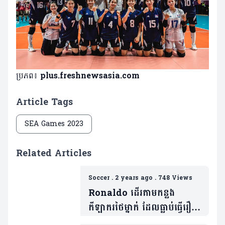
ប្រភព៖
plus.freshnewsasia.com
Article Tags
SEA Games 2023
Related Articles
Soccer
.
2 years ago
.
748 Views
Ronaldo ដើរតាមកន្លង
កីឡាករថៃម្នាក់ ដែលធ្លាប់ធ្វើរឿង
មួយនេះនៅលើទឹកដីកម្ពុជា កាល