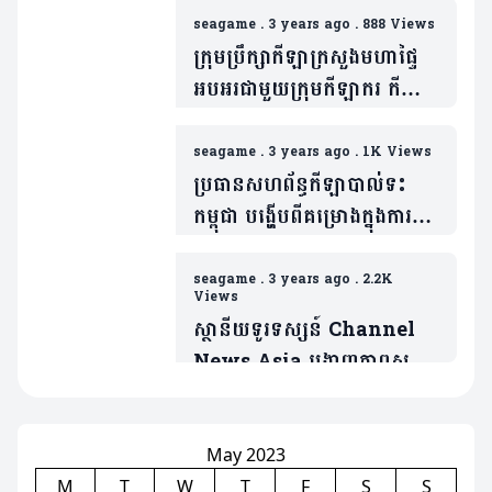
ស៊ីហ្គេម និងទទួលការរិះគន់យ៉ាង
seagame
.
3 years ago
.
888 Views
ស្ពឹកមុខ (មានវីដេអូ)
ក្រុមប្រឹក្សាកីឡាក្រសួងមហាផ្ទៃ
អបអរជាមួយក្រុមកីឡាករ កីឡា
ការិនី ដែលទទួលបានលទ្ធផល
ជោគជ័យយ៉ាងជ្រាលជ្រៅ ក្នុង
seagame
.
3 years ago
.
1K Views
ព្រឹត្តិការណ៍កីឡាស៊ីហ្គេម
ប្រធានសហព័ន្ធកីឡាបាល់ទះ
កម្ពុជា បង្ហើបពីគម្រោងក្នុងការ
បង្កើតលីគបាល់ទះកម្ពុជា
seagame
.
3 years ago
.
2.2K
Views
ស្ថានីយទូរទស្សន៍ Channel
News Asia បង្ហាញភាពស្ញប់
ស្ញែង ចំពោះការការរៀបចំ
ព្រឹត្តិការណ៍ស៊ីហ្គេមនៅកម្ពុជា
(មានវិដេអូ)
May 2023
M
T
W
T
F
S
S