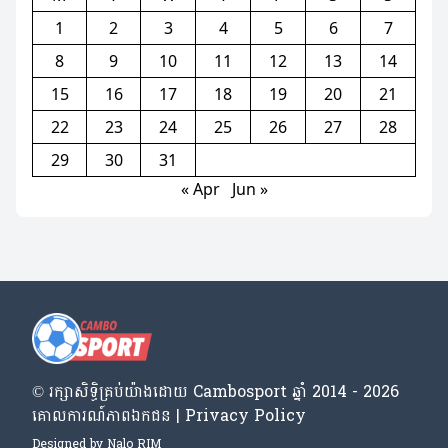
1
2
3
4
5
6
7
8
9
10
11
12
13
14
15
16
17
18
19
20
21
22
23
24
25
26
27
28
29
30
31
« Apr
Jun »
© រក្សា​សិទ្ធិ​គ្រប់​យ៉ាង​ដោយ​ Cambosport ឆ្នាំ 2014 - 2026
គោលការណ៍​ភាព​ឯកជន | Privacy Policy
Designed by
Nalo RIM