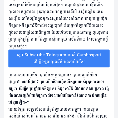
នេះឲ្យកាន់តែរីកចម្រើនបន្ថែមទៀត។ គម្រោងក្នុងការបង្កើតលីក
បាល់ទះកម្ពុជានេះ ត្រូវបាននាយឧត្តមសេនីយ៍ សន្ដិបណ្ឌិត នេត
សាវឿន លើកឡើងក្នុងឱកាសជួបសំណេះសំណាលជាមួយគ្រូបង្វឹក
កីឡាករ-កីឡាការិនីបាល់ទះឆ្នេរខ្សាច់ និងក្រុមកីឡាការិនីបាល់ទះ
ក្នុងសាលជម្រើសជាតិកម្ពុជា ដែលទើបបញ្ចប់បេសកកម្ម ចូលរួមការ
ប្រកួតក្នុងព្រឹត្តិការណ៍កីឡាអាស៊ីអាគ្នេយ៍ លើកទី៣២ ដែលកម្ពុជាធ្វើ
ជាម្ចាស់ផ្ទះ។
សូម Subscribe Telegram របស់ Cambosport
ដើម្បីទទួលបានព័ត៌មានឆាប់រហ័ស
ប្រធានសហព័ន្ធកីឡាបាល់ទះកម្ពុជារូបនេះ បានបញ្ជាក់យ៉ាង
ដូច្នេះថា
«នៅថ្ងៃខាងមុខ យើងនឹងបង្កើតលីកមួយរបស់ក្រុមបាល់ទះ
កម្ពុជា ដើម្បីចម្រាញ់យកកីឡាករ កីឡាការិនី ដែលមានសមត្ថភាព ធ្វើ
យ៉ាងណាឲ្យវិស័យកីឡាបាល់ទះរបស់យើងកាន់តែមានការរីកចម្រើន
បន្ថែមទៀត»
។
ដោយឡែក សម្រាប់សហព័ន្ធកីឡាបាល់ទះកម្ពុជា នាយឧត្តម
សេនីយ៍ សន្ដិបណ្ឌិត នេត សាវឿន អះអាងថា នឹងរៀបចំកែសម្រួល