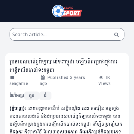
ប្រធានសហព័ន្ធកីឡាបាល់ទះកម្ពុជា បង្ហើបពីគម្រោងក្នុងការ
បង្កើតលីគបាល់ទះកម្ពុជា
Published 3 years
1K
seagame
ago
Views
ទំហំអក្សរ
តូច
ធំ
(ភ្នំពេញ)៖
នាយឧត្តមសេនីយ៍ សន្ដិបណ្ឌិត នេត សាវឿន អគ្គស្នង
ការនគរបាលជាតិ និងជាប្រធានសហព័ន្ធកីឡាបាល់ទះកម្ពុជា បាន
បង្ហើបពីគម្រោងក្នុងការបង្កើតលីគបាល់ទះកម្ពុជា ដើម្បីចម្រាញ់យក
កីឡាករ កីឡាការិនី ដែលមានសមត្ថភាព និងអភិវឌ្ឍន៍កីឡាប្រភេទ