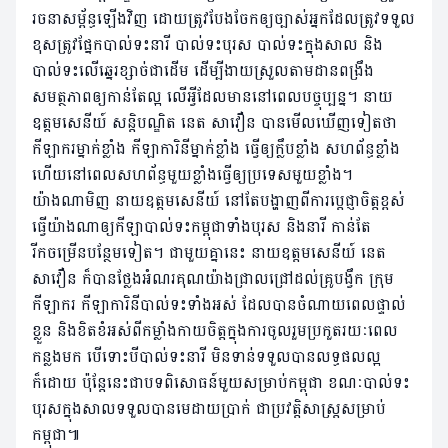
រចនាសម្ព័ន្ធឡើងវិញ ដោយត្រូវបែងចែកឲ្យច្បាស់អ្នកដែលត្រូវទទួល
ខុសត្រូវផ្នែកបាល់ទះនារី បាល់ទះបុរស បាល់ទះក្នុងសាល និង
បាល់ទះលើឆ្នេរខ្សាច់ជាដើម ដើម្បីងាយស្រួលតាមដានពង្រឹង
សមត្ថភាពឲ្យកាន់តែល្អ លើអ្វីដែលមាននៅពេលបច្ចុប្បន្ន។ នាយ
ឧត្តមសេនីយ៍ សន្ដិបណ្ឌិត នេត សាវឿន បានមើលឃើញទៀតថា
កីឡាករម្នាក់ខ្លាំង កីឡាការិនីម្នាក់ខ្លាំង ធ្វើឲ្យក្លឹបខ្លាំង សហព័ន្ធខ្លាំង
ហើយនៅពេលសហព័ន្ធមួយខ្លាំងធ្វើឲ្យប្រទេសមួយខ្លាំង។
យ៉ាងណាមិញ នាយឧត្តមសេនីយ៍ នៅតែបង្ហាញពីការប្ដេជ្ញាចិត្តខ្ពស់
ធ្វើយ៉ាងណាឲ្យកីឡាបាល់ទះកម្ពុជាទាំងបុរស និងនារី កាន់តែ
រីកចម្រើនបន្ថែមទៀត។ ជាមួយគ្នានេះ នាយឧត្តមសេនីយ៍ នេត
សាវឿន ក៏បានថ្លែងអំណរគុណយ៉ាងជ្រាលជ្រៅដល់គ្រូបង្វឹក ក្រុម
កីឡាករ កីឡាការិនីបាល់ទះទាំងអស់ ដែលបានចំណាយពេលផ្ទាល់
ខ្លួន និងខិតខំអស់ពីកម្លាំងកាយចិត្ដក្នុងការចូលរួមប្រកួតរយៈពេល
កន្លងមក បើទោះបីបាល់ទះនារី មិនទាន់ទទួលបានលទ្ធផលល្អ
ក៏ដោយ ប៉ុន្ដែនេះជាបទពិសោធន៍មួយសម្រាប់កម្ពុជា ខណៈបាល់ទះ
បុរសក្នុងសាលទទួលបានមេដាយប្រាក់ ជាប្រវត្តិសាស្ដ្រសម្រាប់
កម្ពុជា៕