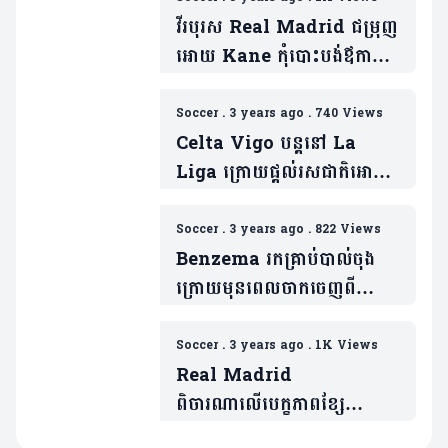
វីរបុរស Real Madrid ជម្រុញ
អោយ Kane កុំបោះបង់ឪកាស
ផ្លាស់ទៅ Real Madrid (មាន
វីដេអូ)
Soccer
.
3 years ago
.
740 Views
Celta Vigo បន្តនៅ La
Liga ក្រោយផ្តល់រសជាតិអោយ
Barcelona ចាញ់លើកទី៣
(មានវីដេអូ)
Soccer
.
3 years ago
.
822 Views
Benzema រកគ្រាប់បាល់ចុង
ក្រោយមុនពេលចាកចេញពី
Real Madrid (មានវីដេអូ)
Soccer
.
3 years ago
.
1K Views
Real Madrid
ពិចារណាលើបេក្ខភាពខ្សែ
ប្រយុទ្ធ៥រូបមកជំនួសតំណែង