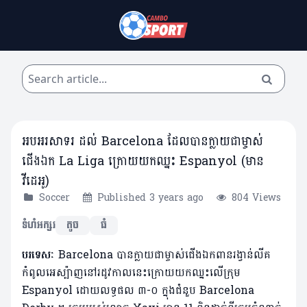
អបអរសាទរ ដល់ Barcelona ដែលបានក្លាយជាម្ចាស់
ជើងឯក La Liga ក្រោយយកឈ្នះ Espanyol (មាន
វីដេអូ)
Soccer
Published 3 years ago
804 Views
ទំហំអក្សរ
តូច
ធំ
បរទេសៈ
Barcelona បានក្លាយជាម្ចាស់ជើងឯកពានរង្វាន់លីគ
កំពូលអេស្ប៉ាញនៅរដូវកាលនេះក្រោយយកឈ្នះលើក្រុម
Espanyol ដោយលទ្ធផល ៣-០ ក្នុងជំនួប ​Barcelona