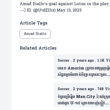
Amad Diallo’s goal against Luton in the play o
— ًEl. (@UtdEIIis)
May 13, 2023
Article Tags
Amad Diallo
Related Articles
Soccer
.
2 years ago
.
1.1K V
លោក Amorim ត្រូវបានជម្រុញឆ្ល
សំនួរម្តេចមិនដាក់កីឡាកររូបនេះចូល
លេង(មាន១វីដេអូ)
Soccer
.
2 years ago
.
748 Vi
ខ្សែបម្រើឆ្នើម Man.City រិះគន់ក្រុ
លេងដូច U-១៥ ក្រោយចាញ់ភ្ញៀវ
Man.Utd