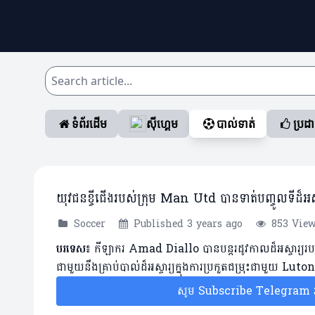
ទំព័រដើម
ស៊ីហ្គេម
បាល់ទាត់
ប្រដ
យុវជនខ្ចីជើងរបស់ក្រុម Man Utd បានទាត់បញ្ចូលទីដ៏អស
Soccer
Published 3 years ago
853 Vie
បរទេស៖
កីឡាករ Amad Diallo បានបន្តរដូវកាលដ៏អស្ចារ្យរប
ជាមួយនឹងគ្រាប់បាល់ដ៏អស្ចារ្យក្នុងការប្រកួតជម្រុះជាមួយ L
សូម Subscribe Telegram រប