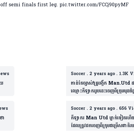
ff semi finals first leg.
pic.twitter.com/FCCj90pyMF
iews
Soccer
.
2 years ago
.
1.3K V
ើយ
កាន់តែច្បាស់!គ្រូបង្វឹក Man.Utd 
ឈ្មោះកីឡាកររូបនេះចេញពីក្រុមមុនជំន
Bournemouth
ews
Soccer
.
2 years ago
.
656 V
មថា
កីឡាករ Man Utd ម្នាក់ទៀតហើ
ដែលត្រូវដកចេញពីក្រុមជម្រើសជាតិរបស