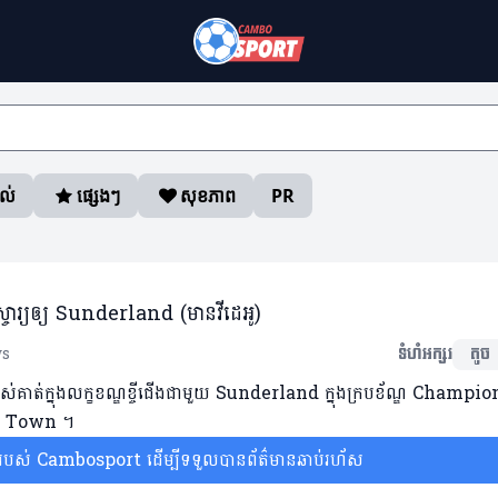
ាល់
ផ្សេងៗ
សុខភាព
PR
្ចារ្យឲ្យ Sunderland (មានវីដេអូ)
ws
ទំហំអក្សរ
តូច
ស់គាត់ក្នុងលក្ខខណ្ឌខ្ចីជើងជាមួយ Sunderland ក្នុងក្របខ័ណ្ឌ Champi
uton Town ។
ស់ Cambosport ដើម្បីទទួលបានព័ត៌មានឆាប់រហ័ស