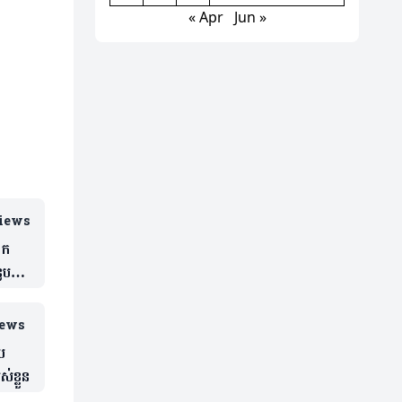
« Apr
Jun »
iews
ដក
ួប
iews
យ
់ខ្លួន