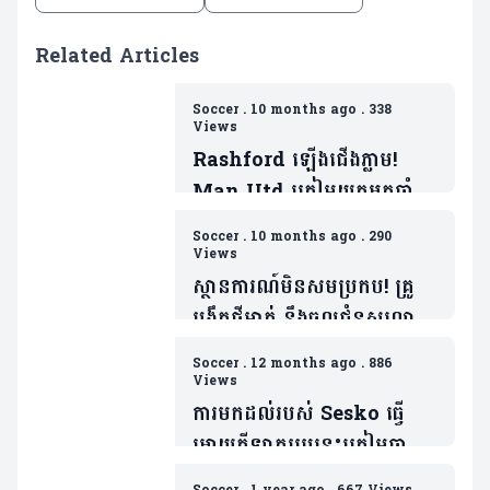
Related Articles
Soccer
.
10 months ago
.
338
Views
Rashford ឡើងជើងភ្លាម!
Man Utd ត្រៀមយកអ្នកចាំទី
ដ៏ឆ្នើមម្នាក់របស់ Barca ជា
Soccer
.
10 months ago
.
290
ថ្នូរទិញលក់ផ្ដាច់កុងត្រា
Views
ស្ថានការណ៍មិនសមប្រកប! គ្រូ
បង្វឹកថ្មីម្នាក់ នឹងចូលជំនួសលោក
Amorim ប្រសិនក្លឹបមិនធ្វើរឿង
Soccer
.
12 months ago
.
886
មួយនេះ
Views
ការមកដល់របស់ Sesko ធ្វើ
អោយកីឡាកររូបនេះត្រៀមចាក
ចេញ(មាន២វីដេអូ)
Soccer
.
1 year ago
.
667 Views