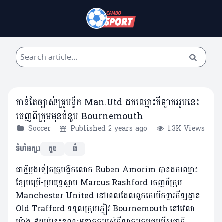
កាន់តែច្បាស់!គ្រូបង្វឹក Man.Utd ដកឈ្មោះកីឡាកររូបនេះ
ចេញពីក្រុមមុនជំនួប Bournemouth
Soccer
Published 2 years ago
1.3K Views
ទំហំអក្សរ
តូច
ធំ
ជាថ្មីម្តងទៀតគ្រូបង្វឹកលោក Ruben Amorim បានដកឈ្មោះ
ខ្សែបម្រើ-ប្រយុទ្ធស្លាប Marcus Rashford ចេញពីក្រុម
Manchester United នៅពេលដែលពួកគេបើកទ្វារកីឡដ្ឋាន
Old Trafford ទទួលក្រុមភ្ញៀវ Bournemouth នៅវេលា
ម៉ោង ៩យប់នេះខណៈអនាគតរបស់កីឡាករក្រុមជម្រើសជាតិ