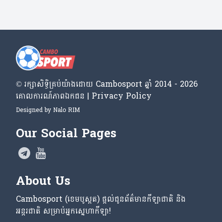
© រក្សា​សិទ្ធិ​គ្រប់​យ៉ាង​ដោយ​ Cambosport ឆ្នាំ 2014 - 2026
គោលការណ៍​ភាព​ឯកជន | Privacy Policy
Designed by
Nalo RIM
Our Social Pages
About Us
Cambosport (ខេមបូស្ពត) ផ្តល់ជូនព័ត៌មានកីឡាជាតិ និង
អន្តរជាតិ សម្រាប់អ្នកស្នេហាកីឡា!