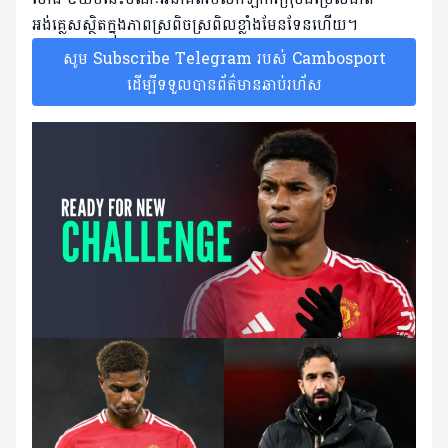
អង់គ្លេសស្ថិតក្នុងភាពស្រពិចស្រពិលខ្លាំងមែនទែនហើយ។
សូម Subscribe Telegram របស់ Cambosport
ដើម្បីទទួលបានព័ត៌មានឆាប់រហ័ស