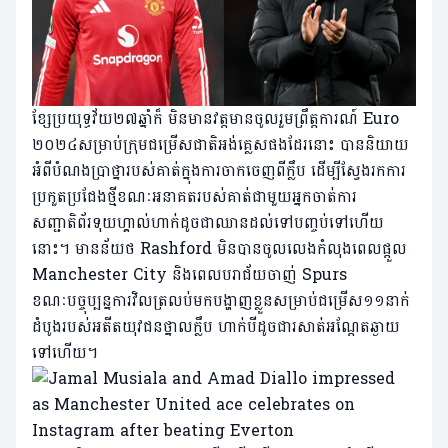
ខ្សែប្រយុទ្ធវ័យ២៧ឆ្នាំក៏ មិនមានវត្តមានចូលរួមព្រឹត្តការណ៍ Euro
២០២៤សម្រាប់ក្រុមជម្រើសជាតិអង់គ្លេសផងដែរនោះ បាននិយាយ
អំពីបំណងប្រាថ្នារបស់គាត់ក្នុងការចាកចេញពីក្លឹប ដើម្បីស្វែងរកការ
ប្រកួតប្រជែងថ្មីខណៈអនាគតរបស់គាត់ជាមួយអ្នកចាត់ការ
សញ្ជាតិព័រទុយហ្គាល់ហាក់ដូចជាឈានដល់ទៅបញ្ចប់ទៅហើយ
នោះ។ មានន័យថ Rashford មិនបានចូលលេងកំលុងពេលផ្តួល
Manchester City និងពេលបរាជ័យចាញ់ Spurs
ខណៈបច្ចុប្បន្នការវិលត្រលប់មកបង្ហាញខ្លួនសម្រាប់ជម្រើស១១នាក់
ដំបូងរបស់អតីតយុវជនថ្នាលក្លឹប ហាក់បីដូចជារសាត់អណ្តែតឆ្ងាយ
ទៅហើយ។