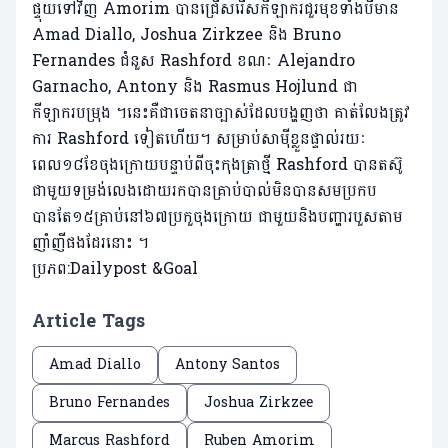
ផ្ទុយទៅវិញ Amorim បានជ្រើសរើសកីឡាករជួរមុខទាំងបីមាន
Amad Diallo, Joshua Zirkzee និង Bruno
Fernandes ជំនួស Rashford ខណៈ Alejandro
Garnacho, Antony និង Rasmus Hojlund ជា
កីឡាករបម្រុង ។នេះគឺជាចេតនាច្បាស់ដែលបង្ហញថា គាត់លែងត្រូវ
ការ Rashford ទៀតហើយ។ សម្រាប់សាម៉ីខ្លួនផ្ទាល់រយៈ
ពេល១៨ខែចុងក្រោយបន្ទាប់ពីចុះកុងត្រាថ្មី Rashford បានតស៊ូ
ជាមួយទម្រង់លេងដោយរកបានគ្រាប់បាល់មិនបានសមប្រកប
បានតែ១៥គ្រាប់នៅ៦៧ប្រកួចុងក្រោយ ជាមួយនិងបញ្ហារបួសតាម
ញាំញីផងដែរនោះ ។
ប្រភព:Dailypost &Goal
Article Tags
Amad Diallo
Antony Santos
Bruno Fernandes
Joshua Zirkzee
Marcus Rashford
Ruben Amorim