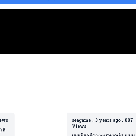
ews
seagame
.
3 years ago
.
887
Views
ាក់
ក្រុមប្រឹក្សាកីឡាក្រសួងមហាផ្ទៃ អបអរ