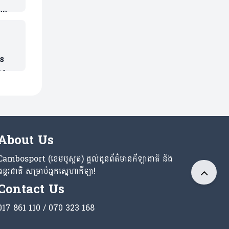
លទទួល
្នុង
ws
ារការ
About Us
Cambosport (ខេមបូស្ពត) ផ្តល់ជូនព័ត៌មានកីឡាជាតិ និង
អន្តរជាតិ សម្រាប់អ្នកស្នេហាកីឡា!
Contact Us
017 861 110 / 070 323 168