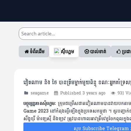
ទំព័រដើម
ស៊ីហ្គេម
បាល់ទាត់
ប្រដ
វៀតណាម និង ថៃ បានត្រឹមម្នាក់មួយពិន្ទុ ខណៈអ្នកគាំទ
seagame
Published 3 years ago
931 Vi
បច្ចុប្បន្នភាពស៊ីហ្គេមៈ
ក្រុមជម្រើសជាតវៀតណាមបានវាយបកតាមស្មើក្
Game 2023 នៅកំពុងធ្វើឡើងក្នុងប្រទេសកម្ពុជា ។ គួរបញ្ជាក់ផងដ
សឹង្ហបុរី ម៉ាឡេស៊ី និងឡាវ ត្រូវបានហាលអាវត្រឹមវគ្គចែកពូលក្ន
សូម Subscribe Telegram រប