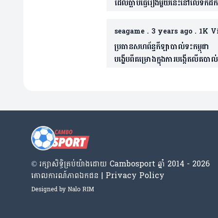
ដែលធ្លាប់ធ្វើរឿងមួយនេះនៅលើទឹកដីកម្
កាលស៊ីហ្គេម និងទទួលការរិះគន់យ៉ាងស្
មុខ (មានវីដេអូ)
seagame
.
3 years ago
.
1K V
ប្រធានសហព័ន្ធកីឡាបាល់ទះកម្ពុជា
បង្ហើបពីគម្រោងក្នុងការបង្កើតលីគបាល
កម្ពុជា
© រក្សា​សិទ្ធិ​គ្រប់​យ៉ាង​ដោយ​ Cambosport ឆ្នាំ 2014 - 2026
គោលការណ៍​ភាព​ឯកជន | Privacy Policy
Designed by
Nalo RIM