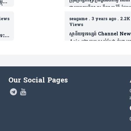
ពុជា
ជាមួយក្រុមកីឡាករ កីឡាការិនី ដែ
ពឹក
បានលទ្ធផលជោគជ័យយ៉ាងជ្រាលជ្រៅ ក
iews
seagame
.
3 years ago
.
2.2K
ព្រឹត្តិការណ៍កីឡាស៊ីហ្គេម
Views
ស្ថានីយទូរទស្សន៍ Channel Ne
់ទះ
Asia បង្ហាញភាពស្ញប់ស្ញែង ចំពោះក
រៀបចំព្រឹត្តិការណ៍ស៊ីហ្គេមនៅកម្ពុជា
(មានវិដេអូ)
Our Social Pages