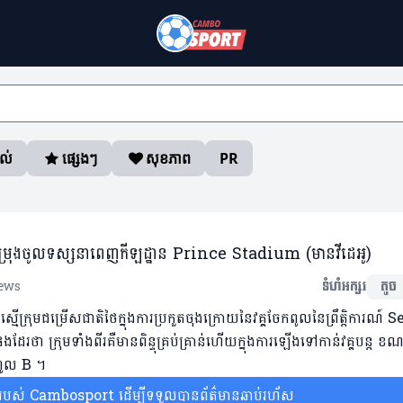
ាល់
ផ្សេងៗ
សុខភាព
PR
្រសម្រុងចូលទស្សនាពេញកីឡដ្ឋាន Prince Stadium (មានវីដេអូ)
ews
ទំហំអក្សរ
តូច
រុមជម្រើសជាតិថៃក្នុងការប្រកួតចុងក្រោយនៃវគ្គចែកពូលនៃព្រឹត្តិការណ៍ S
ែរថា ក្រុមទាំងពីរគឺមានពិន្ទុគ្រប់គ្រាន់ហើយក្នុងការឡើងទៅកាន់វគ្គបន្ត ខណ
ុងពូល B ។
ស់ Cambosport ដើម្បីទទួលបានព័ត៌មានឆាប់រហ័ស