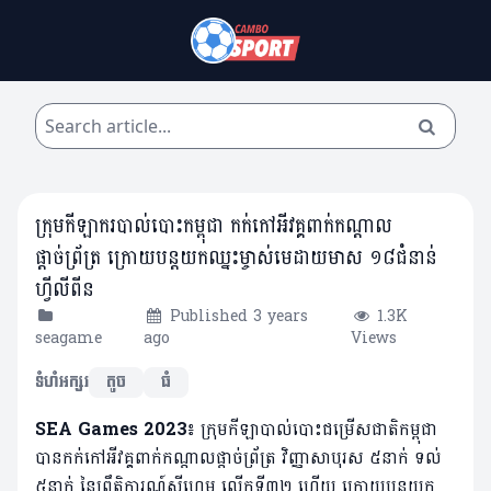
ក្រុមកីឡាករបាល់បោះកម្ពុជា កក់កៅអីវគ្គពាក់កណ្ដាល
ផ្ដាច់ព្រ័ត្រ ក្រោយបន្ដយកឈ្នះម្ចាស់មេដាយមាស ១៨ជំនាន់
ហ្វីលីពីន
Published 3 years
1.3K
seagame
ago
Views
ទំហំអក្សរ
តូច
ធំ
SEA Games 2023៖
ក្រុមកីឡាបាល់បោះជម្រើសជាតិកម្ពុជា
បានកក់កៅអីវគ្គពាក់កណ្ដាលផ្ដាច់ព្រ័ត្រ វិញ្ញាសាបុរស ៥នាក់ ទល់
៥នាក់ នៃព្រឹត្តិការណ៍ស៊ីហ្គេម លើកទី៣២ ហើយ ក្រោយបន្ដយក