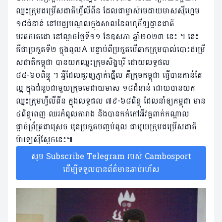
ឈ្នះក្រុមជម្រើសជាតិហ្វីលីពីន ដែលជាម្ចាស់មេដាយមាសស៊ីហ្គេម
១៨ជំនាន់ នៅមជ្ឈមណ្ឌលក្នុងសាលនៃពហុកីឡដ្ឋានជាតិ
មរតកតេជោ នៅល្ងាចថ្ងៃទី១១ ខែឧសភា ឆ្នាំ២០២៣ នេះ ។ នេះ
គឺជាប្រកួតទី២ ក្នុងពូលA បន្ទាប់ពីប្រកួតបើឆាកក្រុមបាល់បោះជម្រើ
សជាតិកម្ពុជា បានយកឈ្នះក្រុមសិង្ហបុរី ដោយលទ្ធផល
៨៥-៦០ពិន្ទុ ។ អ្វីដែលគួរឲ្យភ្ញាក់ផ្អើល គឺក្រុមកម្ពុជា ធ្វើបានកាន់តែ
ល្អ ក្នុងជំនួបជាមួយក្រុមមេដាយមាស ១៨ជំនាន់ ដោយបានយក
ឈ្នះក្រុមហ្វីលីពីន ក្នុងលទ្ធផល ៧៩-៦៨ពិន្ទុ ដែលនាំឲ្យកម្ពុជា មាន
៤ពិន្ទុពេញ ឈរកំពូលតារាង និងបានកក់កៅអីវគ្គពាក់កណ្ដាល
ផ្ដាច់ព្រ័ត្រជាស្រេច មុនប្រកួតបញ្ចប់ពូល ជាមួយក្រុមជម្រើសជាតិ
ម៉ាឡេស៊ីស្អែកនេះ៕
សូម Subscribe Telegram របស់ Cambosport
ដើម្បីទទួលបានព័ត៌មានឆាប់រហ័ស