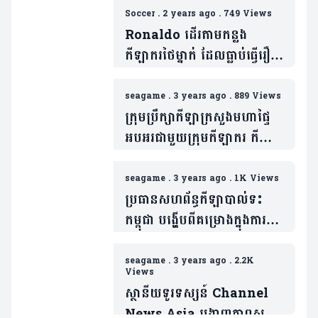
Soccer
.
2 years ago
.
749 Views
Ronaldo ដើរតាមកន្លង
កីឡាករថៃម្នាក់ ដែលធ្លាប់ធ្វើរឿង
មួយនេះនៅលើទឹកដីកម្ពុជា កាល
ស៊ីហ្គេម និងទទួលការរិះគន់យ៉ាង
seagame
.
3 years ago
.
889 Views
ស្ពឹកមុខ (មានវីដេអូ)
ក្រុមប្រឹក្សាកីឡាក្រសួងមហាផ្ទៃ
អបអរជាមួយក្រុមកីឡាករ កីឡា
ការិនី ដែលទទួលបានលទ្ធផល
ជោគជ័យយ៉ាងជ្រាលជ្រៅ ក្នុង
seagame
.
3 years ago
.
1K Views
ព្រឹត្តិការណ៍កីឡាស៊ីហ្គេម
ប្រធានសហព័ន្ធកីឡាបាល់ទះ
កម្ពុជា បង្ហើបពីគម្រោងក្នុងការ
បង្កើតលីគបាល់ទះកម្ពុជា
seagame
.
3 years ago
.
2.2K
Views
ស្ថានីយទូរទស្សន៍ Channel
News Asia បង្ហាញភាពស្ញប់