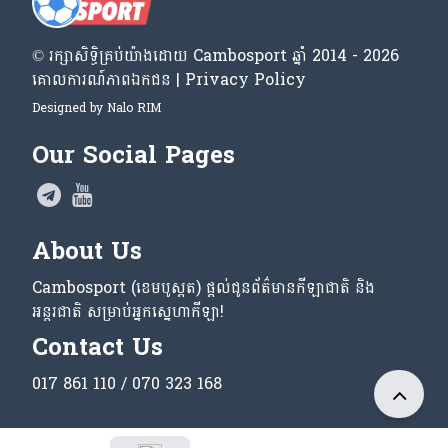
© រក្សា​សិទ្ធិ​គ្រប់​យ៉ាង​ដោយ​ Cambosport ឆ្នាំ 2014 - 2026
គោលការណ៍​ភាព​ឯកជន | Privacy Policy
Designed by
Nalo RIM
Our Social Pages
About Us
Cambosport (ខេមបូស្ពត) ផ្តល់ជូនព័ត៌មានកីឡាជាតិ និង
អន្តរជាតិ សម្រាប់អ្នកស្នេហាកីឡា!
Contact Us
017 861 110 / 070 323 168