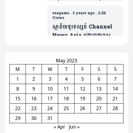
បង្កើតលីគបាល់ទះកម្ពុជា
seagame
.
3 years ago
.
2.2K
Views
ស្ថានីយទូរទស្សន៍ Channel
News Asia បង្ហាញភាពស្ញប់
ស្ញែង ចំពោះការការរៀបចំ
ព្រឹត្តិការណ៍ស៊ីហ្គេមនៅកម្ពុជា
(មានវិដេអូ)
May 2023
M
T
W
T
F
S
S
1
2
3
4
5
6
7
8
9
10
11
12
13
14
15
16
17
18
19
20
21
22
23
24
25
26
27
28
29
30
31
« Apr
Jun »