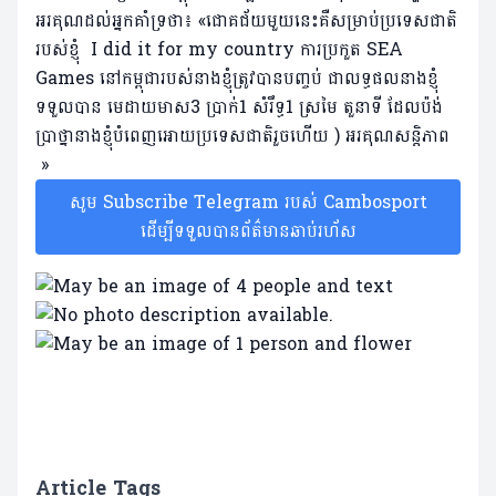
អរគុណដល់អ្នកគាំទ្រថា៖ «ជោគជ័យមួយនេះគឺសម្រាប់ប្រទេសជាតិ
របស់ខ្ញុំ I did it for my country
ការប្រកួត SEA
Games នៅកម្ពុជារបស់នាងខ្ញុំត្រូវបានបញ្ចប់​ ជាលទ្ធផលនាងខ្ញុំ
ទទួលបាន​ មេដាយមាស3​ ប្រាក់1​ សំរឹទ្ធ1​
ស្រមៃ​ តួនាទី​ ដែលប៉ង់
ប្រាថ្នានាងខ្ញុំបំពេញអោយប្រទេសជាតិរួចហេីយ​ )​ អរគុណសន្តិភាព​
»
សូម Subscribe Telegram របស់ Cambosport
ដើម្បីទទួលបានព័ត៌មានឆាប់រហ័ស
Article Tags