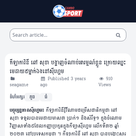
កីឡាការិនី ពៅ សុខា បង្ហាញចំណាប់អារម្មណ៍ខ្លួន ក្រោយឈ្នះ
មេដាយ៥ម្នាក់ឯងនៅស៊ីហ្គេម
Published 3 years
910
seagame
ago
Views
ទំហំអក្សរ
តូច
ធំ
បច្ចុប្បន្នភាពស៊ីហ្គេម៖
កីឡាការិនីវ៉ូវីណាម​ជម្រើស​ជាតិ​កម្ពុជា​ ពៅ
សុខា ទទួល​បាន​មេដាយ​មាស​៣ ប្រាក់​១ និង​សំរឹទ្ធ១​ ក្នុង​ចំណោម​
វិញ្ញាសា​ទាំង​៥​ដែល​កញ្ញា​ប្រកួត​ក្នុង​កីឡា​ស៊ីហ្គេម លើក​ទី​៣២ ឆ្នាំ​
២០២៣ នៅ​ប្រទេស​កម្ពុជា ។ កីឡាការិនី ពៅ សុខា បានបង្ហោះសារ