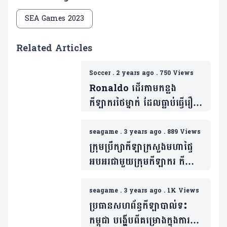
SEA Games 2023
Related Articles
Soccer
.
2 years ago
.
750 Views
Ronaldo ដើរតាមកន្លង
កីឡាករថៃម្នាក់ ដែលធ្លាប់ធ្វើរឿង
មួយនេះនៅលើទឹកដីកម្ពុជា កាល
ស៊ីហ្គេម និងទទួលការរិះគន់យ៉ាង
seagame
.
3 years ago
.
889 Views
ស្ពឹកមុខ (មានវីដេអូ)
ក្រុមប្រឹក្សាកីឡាក្រសួងមហាផ្ទៃ
អបអរជាមួយក្រុមកីឡាករ កីឡា
ការិនី ដែលទទួលបានលទ្ធផល
ជោគជ័យយ៉ាងជ្រាលជ្រៅ ក្នុង
seagame
.
3 years ago
.
1K Views
ព្រឹត្តិការណ៍កីឡាស៊ីហ្គេម
ប្រធានសហព័ន្ធកីឡាបាល់ទះ
កម្ពុជា បង្ហើបពីគម្រោងក្នុងការ