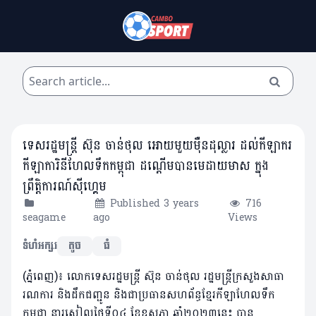
ទេសរដ្ឋមន្ត្រី ស៊ុន ចាន់ថុល អោយមួយម៉ឺនដុល្លារ ដល់កីឡាករ
កីឡាការិនីហែលទឹកកម្ពុជា ដណ្តើមបានមេដាយមាស ក្នុង
ព្រឹត្តិការណ៍ស៊ីហ្គេម
Published 3 years
716
seagame
ago
Views
ទំហំអក្សរ
តូច
ធំ
(ភ្នំពេញ)៖ លោកទេសរដ្ឋមន្ត្រី ស៊ុន ចាន់ថុល រដ្ឋមន្ត្រីក្រសួងសាធា
រណការ និងដឹកជញ្ជូន និងជាប្រធានសហព័ន្ធខ្មែរកីឡាហែលទឹក
កម្ពុជា នារសៀលថ្ងៃទី០៤ ខែឧសភា ឆ្នាំ២០២៣នេះ បាន