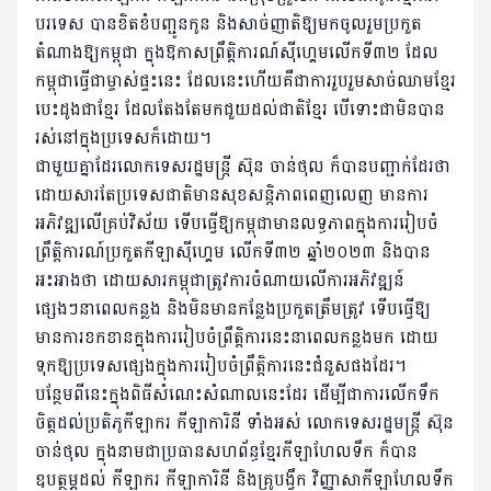
បរទេស បានខិតខំបញ្ជូនកូន និងសាច់ញាតិឱ្យមកចូលរួមប្រកួត
តំណាងឱ្យកម្ពុជា ក្នុងឱកាសព្រឹត្តិការណ៍ស៊ីហ្គេមលើកទី៣២ ដែល
កម្ពុជាធ្វើជាម្ចាស់ផ្ទះនេះ ដែលនេះហើយគឺជាការរួបរួមសាច់ឈាមខ្មែរ
បេះដូងជាខ្មែរ ដែលតែងតែមកជួយដល់ជាតិខ្មែរ បើទោះជាមិនបាន
រស់នៅក្នុងប្រទេសក៏ដោយ។
ជាមួយគ្នាដែរលោកទេសរដ្ឋមន្ត្រី ស៊ុន ចាន់ថុល ក៏បានបញ្ជាក់ដែរថា
ដោយសារតែប្រទេសជាតិមានសុខសន្តិភាពពេញលេញ មានការ
អភិវឌ្ឍលើគ្រប់វិស័យ ទើបធ្វើឱ្យកម្ពុជាមានលទ្ធភាពក្នុងការរៀបចំ
ព្រឹត្តិការណ៍ប្រកួតកីឡាស៊ីហ្គេម លើកទី៣២ ឆ្នាំ២០២៣ និងបាន
អះអាងថា ដោយសារកម្ពុជាត្រូវការចំណាយលើការអភិវឌ្ឍន៍
ផ្សេងៗនាពេលកន្លង និងមិនមានកន្លែងប្រកួតត្រឹមត្រូវ ទើបធ្វើឱ្យ
មានការខកខានក្នុងការរៀបចំព្រឹត្តិការនេះនាពេលកន្លងមក ដោយ
ទុកឱ្យប្រទេសផ្សេងក្នុងការរៀបចំព្រឹត្តិការនេះជំនួសផងដែរ។
បន្ថែមពីនេះក្នុងពិធីសំណេះសំណាលនេះដែរ ដើម្បីជាការលើកទឹក
ចិត្តដល់ប្រតិភូកីឡាករ កីឡាការិនី ទាំងអស់ លោកទេសរដ្ឋមន្ត្រី ស៊ុន
ចាន់ថុល ក្នុងនាមជាប្រធានសហព័ន្ធខ្មែរកីឡាហែលទឹក ក៏បាន
ឧបត្ថម្ភដល់ កីឡាករ កីឡាការិនី និងគ្រូបង្វឹក វិញ្ញាសាកីឡាហែលទឹក