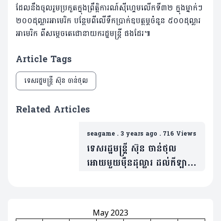
ដែលនឹងចូលរួមប្រកួតក្នុងព្រឹត្តិការណ៍ស៊ីហ្គេមលើកទី៣២ ក្នុងម្នាក់ៗ
២០០ដុល្លារអាមេរិក បន្ថែមពីលើទឹកប្រាក់ឧបត្ថម្ភចំនួន ៥០០ដុល្លារ
អាមេរិក ពីសម្តេចតេជោនាយករដ្ឋមន្ត្រី ផងដែរ៕
Article Tags
ទេសរដ្ឋមន្ត្រី ស៊ុន ចាន់ថុល
Related Articles
seagame
.
3 years ago
.
716 Views
ទេសរដ្ឋមន្ត្រី ស៊ុន ចាន់ថុល
អោយមួយម៉ឺនដុល្លារ ដល់កីឡាករ
កីឡាការិនីហែលទឹកកម្ពុជា
ដណ្តើមបានមេដាយមាស ក្នុង
ព្រឹត្តិការណ៍ស៊ីហ្គេម
May 2023