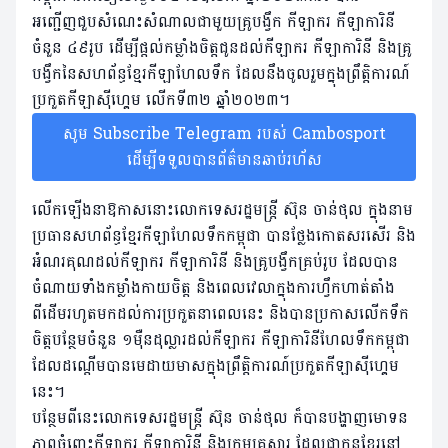
អញ្ជើញជួបសំណេះសំណាលជាមួយគ្រូបង្វឹក កីឡាករ កីឡាការិនី
ចំនួន ៤៩រូប ដើម្បីផ្តល់កម្លាំងចិត្តជូនដល់កីឡាករ កីឡាការិនី និងគ្រូ
បង្វឹកនៃសហព័ន្ធខ្មែរកីឡាហែលទឹក ដែលនឹងចូលរួមក្នុងព្រឹត្តិការណ៍
ប្រកួតកីឡាស៊ីហ្គេម លើកទី៣២ ឆ្នាំ២០២៣។
សូម Subscribe Telegram របស់ Cambosport
ដើម្បីទទួលបានព័ត៌មានឆាប់រហ័ស
លើកឡើងនាឱកាសនោះលោកទេសរដ្ឋមន្ត្រី ស៊ុន ចាន់ថុល ក្នុងនាម
ប្រធានសហព័ន្ធខ្មែរកីឡាហែលទឹកកម្ពុជា បានថ្លែងកោតសរសើរ និង
អំណរគុណដល់កីឡាករ កីឡាការិនី និងគ្រូបង្វឹកគ្រប់រូប ដែលបាន
ចំណាយទាំងកម្លាំងកាយចិត្ត និងពេលវេលាក្នុងការហ្វឹកហាត់តាំង
ពីដើមរហូតមកដល់ការប្រកួតនាពេលនេះ និងបានប្រកាសលើកទឹក
ចិត្តបន្ថែមចំនួន ១ម៉ឺនដុល្លារដល់កីឡាករ កីឡាការិនីហែលទឹកកម្ពុជា
ដែលដណ្តើមបានមេដាយមាសក្នុងព្រឹត្តិការណ៍ប្រកួតកីឡាស៊ីហ្គេម
នេះ។
បន្ថែមពីនេះលោកទេសរដ្ឋមន្ត្រី ស៊ុន ចាន់ថុល ក៏បានបង្ហាញមោទន
ភាពចំពោះកីឡាករ កីឡាការិនី និងក្រុមគ្រួសារ ដែលជាកូនខ្មែរនៅ