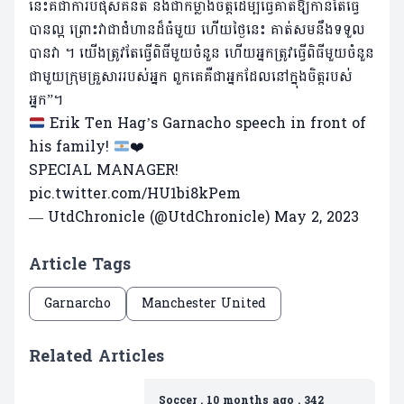
នេះគឺជាការបំផុសគំនិត និងជាកម្លាំងចិត្តដើម្បីធ្វើគាត់ឱ្យកាន់តែធ្វើ
បាន​ល្អ ព្រោះវាជាជំហានដ៏ធំមួយ ហើយថ្ងៃនេះ គាត់សមនឹងទទួល
បានវា ។​ យើង​ត្រូវ​តែ​ធ្វើ​ពិធី​មួយ​ចំនួន ហើយ​អ្នក​ត្រូវ​ធ្វើ​ពិធី​មួយ​ចំនួន​
ជាមួយ​ក្រុម​គ្រួសារ​របស់​អ្នក ពួកគេ​គឺ​ជា​អ្នក​ដែល​នៅ​ក្នុង​ចិត្ត​របស់​
អ្នក”។
Erik Ten Hag’s Garnacho speech in front of
his family!
❤️
SPECIAL MANAGER!
pic.twitter.com/HU1bi8kPem
— UtdChronicle (@UtdChronicle)
May 2, 2023
Article Tags
Garnarcho
Manchester United
Related Articles
Soccer
.
10 months ago
.
342