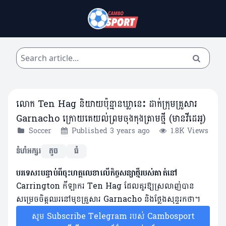
លោក Ten Hag និយាយប៉ុន្មានឃ្លានេះ ដាក់ក្រុមគ្រួសារ
Garnacho ក្រោយគេយល់ព្រមចុងកុងត្រាមថ្មី (មានវីដេអូ)
Soccer
Published 3 years ago
1.8K Views
ទំហំអក្សរ
តូច
ធំ
បរទេស៖បន្ទាប់ពីចុះហត្ថលេខាលើកិច្ចសន្យាថ្មីរបស់គាត់នៅ
Carrington កីឡាករ Ten Hag ដែលគួរឱ្យស្រលាញ់បាន
សម្រេចចិត្តឈរនៅមុខគ្រួសារ Garnacho និងថ្លែងសុន្ទរកថា។
សូម Subscribe Telegram របស់ Cambosport