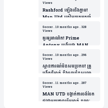
Views
Rashford ឡើងជើងភ្លាម!
Man Utd ត្រៀមយកអ្នកចាំទី
ដ៏ឆ្នើមម្នាក់របស់ Barca ជា
Soccer
.
10 months ago
.
328
ថ្នូរទិញលក់ផ្ដាច់កុងត្រា
Views
គួរឲ្យអាណិត! Prime
Antony បង្ហើបថា MAN
UTD ធ្វើរឿងមួយដាក់ ដែលជា
Soccer
.
10 months ago
.
296
ទង្វើមិនផ្តល់តម្លៃឲ្យខ្លួន
Views
ស្ថានការណ៍មិនសមប្រកប! គ្រូ
បង្វឹកថ្មីម្នាក់ នឹងចូលជំនួសលោក
Amorim ប្រសិនក្លឹបមិនធ្វើរឿង
Soccer
.
11 months ago
.
287
មួយនេះ
Views
MAN UTD បង្អាក់ការចង់ចែក
ផ្លូវជាមួយតារាឆ្នើមម្នាក់ ខណៈត្រូវ