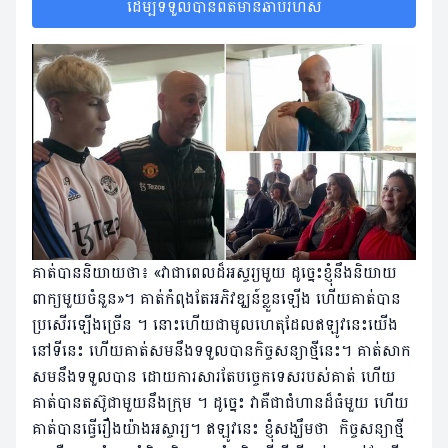
ដើម្បីទទួលបានព័ត៌មានឆាប់រហ័ស
គាត់​បាន​និយាយ​ថា​៖ «​វា​ជា​ពេល​ដ៏​អស្ចរ្យមួយ ដូច្នេះ​ខ្ញុំ​នឹង​និយាយ​
ពាក្យ​មួយ​ចំនួន​»​។ គាត់កំពុងតែអភិវឌ្ឃន៍ខ្លួនឡើង ហើយគាត់បាន
ប្រសើរឡើងច្រើន ។ នោះហើយជាមូលហេតុដែលឥឡូវនេះយើង
នៅទីនេះ ហើយគាត់សមនឹងទទួលបានកិច្ចសន្យាថ្មីនេះ។ គាត់សាក
សមនឹងទទួលបាន ដោយការសារតែបច្ចេកទេសរបស់គាត់ ហើយ
គាត់បានតស៊ូជាមួយនឹងក្រុម ។ ដូច្នេះ វាគឺជាជំហានដ៏ធំមួយ ហើយ
គាត់បានធ្វើរឿងយ៉ាងអស្ចារ្យ។ ឥឡូវនេះ ខ្ញុំសង្ឃឹមថា កិច្ចសន្យាថ្មី