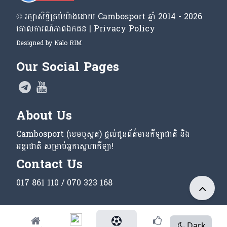
© រក្សា​សិទ្ធិ​គ្រប់​យ៉ាង​ដោយ​ Cambosport ឆ្នាំ 2014 - 2026
គោលការណ៍​ភាព​ឯកជន | Privacy Policy
Designed by
Nalo RIM
Our Social Pages
About Us
Cambosport (ខេមបូស្ពត) ផ្តល់ជូនព័ត៌មានកីឡាជាតិ និង
អន្តរជាតិ សម្រាប់អ្នកស្នេហាកីឡា!
Contact Us
017 861 110 / 070 323 168
Dark