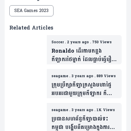
SEA Games 2023
Related Articles
Soccer
.
2 years ago
.
750 Views
Ronaldo ដើរតាមកន្លង
កីឡាករថៃម្នាក់ ដែលធ្លាប់ធ្វើរឿង
មួយនេះនៅលើទឹកដីកម្ពុជា កាល
ស៊ីហ្គេម និងទទួលការរិះគន់យ៉ាង
seagame
.
3 years ago
.
889 Views
ស្ពឹកមុខ (មានវីដេអូ)
ក្រុមប្រឹក្សាកីឡាក្រសួងមហាផ្ទៃ
អបអរជាមួយក្រុមកីឡាករ កីឡា
ការិនី ដែលទទួលបានលទ្ធផល
ជោគជ័យយ៉ាងជ្រាលជ្រៅ ក្នុង
seagame
.
3 years ago
.
1K Views
ព្រឹត្តិការណ៍កីឡាស៊ីហ្គេម
ប្រធានសហព័ន្ធកីឡាបាល់ទះ
កម្ពុជា បង្ហើបពីគម្រោងក្នុងការ