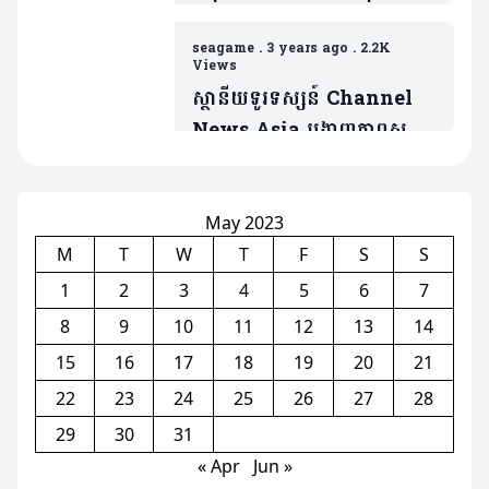
បង្កើតលីគបាល់ទះកម្ពុជា
seagame
.
3 years ago
.
2.2K
Views
ស្ថានីយទូរទស្សន៍ Channel
News Asia បង្ហាញភាពស្ញប់
ស្ញែង ចំពោះការការរៀបចំ
ព្រឹត្តិការណ៍ស៊ីហ្គេមនៅកម្ពុជា
(មានវិដេអូ)
May 2023
M
T
W
T
F
S
S
1
2
3
4
5
6
7
8
9
10
11
12
13
14
15
16
17
18
19
20
21
22
23
24
25
26
27
28
29
30
31
« Apr
Jun »