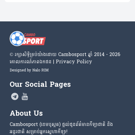
© រក្សា​សិទ្ធិ​គ្រប់​យ៉ាង​ដោយ​ Cambosport ឆ្នាំ 2014 - 2026
គោលការណ៍​ភាព​ឯកជន | Privacy Policy
Designed by
Nalo RIM
Our Social Pages
About Us
Cambosport (ខេមបូស្ពត) ផ្តល់ជូនព័ត៌មានកីឡាជាតិ និង
អន្តរជាតិ សម្រាប់អ្នកស្នេហាកីឡា!