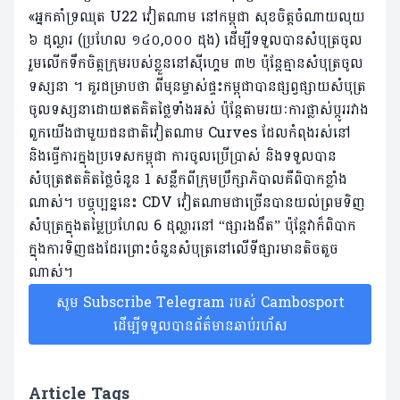
«អ្នកគាំទ្រឈុត U22 វៀតណាម នៅកម្ពុជា សុខចិត្តចំណាយលុយ
៦ ដុល្លារ (ប្រហែល ១៤០,០០០ ដុង) ដើម្បីទទួលបានសំបុត្រចូល
រួមលើកទឹកចិត្តក្រុមរបស់ខ្លួននៅស៊ីហ្គេម ៣២ ប៉ុន្តែគ្មានសំបុត្រចូល
ទស្សនា ។ គួរជម្រាបថា ពីមុនម្ចាស់ផ្ទះកម្ពុជាបានផ្សព្វផ្សាយសំបុត្រ
ចូលទស្សនាដោយឥតគិតថ្លៃទាំងអស់ ប៉ុន្តែតាមរយៈការផ្លាស់ប្តូររវាង
ពួកយើងជាមួយជនជាតិវៀតណាម Curves ដែលកំពុងរស់នៅ
និងធ្វើការក្នុងប្រទេសកម្ពុជា ការចូលប្រើប្រាស់ និងទទួលបាន
សំបុត្រឥតគិតថ្លៃចំនួន 1 សន្លឹកពីក្រុមប្រឹក្សាភិបាលគឺពិបាកខ្លាំង
ណាស់។ បច្ចុប្បន្ននេះ CDV វៀតណាមជាច្រើនបានយល់ព្រមទិញ
សំបុត្រក្នុងតម្លៃប្រហែល 6 ដុល្លារនៅ “ផ្សារងងឹត” ប៉ុន្តែវាក៏ពិបាក
ក្នុងការទិញផងដែរព្រោះចំនួនសំបុត្រនៅលើទីផ្សារមានតិចតួច
ណាស់។
សូម Subscribe Telegram របស់ Cambosport
ដើម្បីទទួលបានព័ត៌មានឆាប់រហ័ស
Article Tags