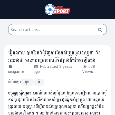
វៀតណាម បានរិះគន់ជុំវិញការចែកសំបុត្រចូលទស្សនា និង
អះអាងថា មានការលួចលក់លើទីផ្សារងងឹតថែមទៀតផង
Published 3 years
1.5K
seagame
ago
Views
ទំហំអក្សរ
តូច
ធំ
បច្ចុប្បន្នស៊ីហ្គេម៖
សារព័ត៍​មានដ៏ល្បីមួយក្នុងប្រទេសវៀតណាមបានធ្វើ
ការចុះផ្សាយរិះគន់លើការចែកសំបុត្រជូនអ្នកគាំទ្រខ្លួន ដោយពួកគេ
ត្រូវចាយ ៦ដុល្លា ដើម្បីបានសំបុត្រចូលទស្សនា ហើយអ្នកខ្លះក៏មិន
បានថែមទៀតផង ។ យោងទៅតាមការចុះផ្សាយបានសរសេរថា