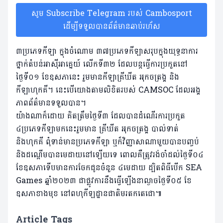
សូម Subscribe Telegram របស់ Cambosport
ដើម្បីទទួលបានព័ត៌មានឆាប់រហ័ស
៣ប្រភេទកីឡា ក្នុងចំណោម ៣៧ប្រភេទកីឡាសរុបក្នុងយុទ្ធនាការ
ថ្នាក់តំបន់អាស៊ីអាគ្នេយ៍ លើកទី៣២ ដែលបន្តធ្វើការប្រកួតនៅ
ថ្ងៃទី០១ ខែឧសភានេះ រួមមានកីឡាគ្រីឃីត អុកចត្រង្គ និង
កីឡាហុកគី។ នេះបើយោងតាមលិខិតរបស់ CAMSOC ដែលអង្គ
ភាពព័ត៌មានទទួលបាន។
យ៉ាងណាក៏ដោយ គិតត្រឹមថ្ងៃទី៣ ដែលបានដំណើរការប្រកួត
៤ប្រភេទកីឡាមកនេះរួមមាន គ្រីឃីត អុកចត្រង្គ បាល់ទាត់
និងហុកគី ពុំទាន់មានប្រភេទកីឡា ឬក៏វិញ្ញាសាណាមួយបានបញ្ចប់
និងដណ្តើមបានមេដាយនៅឡើយទេ ពោលគឺត្រូវរង់ចាំដល់ថ្ងៃទី០៤
ខែឧសភាទើបមានការចែកជូនចំនួន ៤មេដាយ ដ្បិតពិធីបើក SEA
Games ឆ្នាំ២០២៣ ជាផ្លូវការនឹងធ្វើឡើងនាល្ងាចថ្ងៃទី០៥ ខែ
ឧសភាខាងមុខ នៅពហុកីឡដ្ឋានជាតិមរតកតេជោ៕
Article Tags