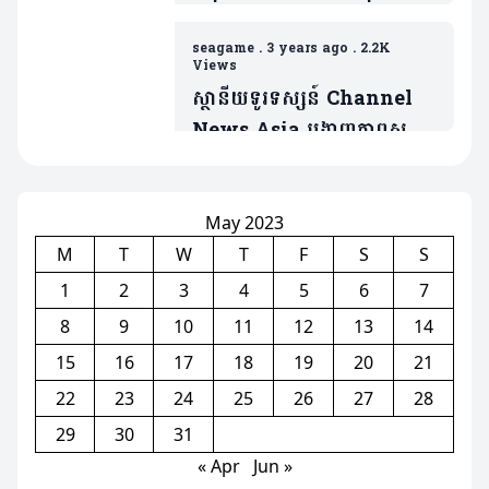
បង្កើតលីគបាល់ទះកម្ពុជា
seagame
.
3 years ago
.
2.2K
Views
ស្ថានីយទូរទស្សន៍ Channel
News Asia បង្ហាញភាពស្ញប់
ស្ញែង ចំពោះការការរៀបចំ
ព្រឹត្តិការណ៍ស៊ីហ្គេមនៅកម្ពុជា
(មានវិដេអូ)
May 2023
M
T
W
T
F
S
S
1
2
3
4
5
6
7
8
9
10
11
12
13
14
15
16
17
18
19
20
21
22
23
24
25
26
27
28
29
30
31
« Apr
Jun »