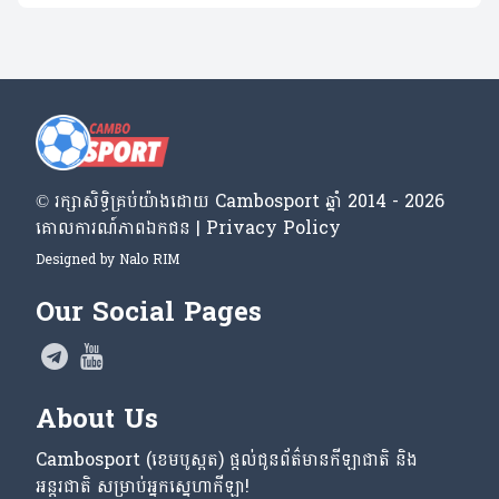
© រក្សា​សិទ្ធិ​គ្រប់​យ៉ាង​ដោយ​ Cambosport ឆ្នាំ 2014 - 2026
គោលការណ៍​ភាព​ឯកជន | Privacy Policy
Designed by
Nalo RIM
Our Social Pages
About Us
Cambosport (ខេមបូស្ពត) ផ្តល់ជូនព័ត៌មានកីឡាជាតិ និង
អន្តរជាតិ សម្រាប់អ្នកស្នេហាកីឡា!