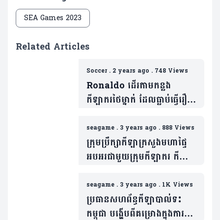
SEA Games 2023
Related Articles
Soccer
.
2 years ago
.
748 Views
Ronaldo ដើរតាមកន្លង
កីឡាករថៃម្នាក់ ដែលធ្លាប់ធ្វើរឿង
មួយនេះនៅលើទឹកដីកម្ពុជា កាល
ស៊ីហ្គេម និងទទួលការរិះគន់យ៉ាង
seagame
.
3 years ago
.
888 Views
ស្ពឹកមុខ (មានវីដេអូ)
ក្រុមប្រឹក្សាកីឡាក្រសួងមហាផ្ទៃ
អបអរជាមួយក្រុមកីឡាករ កីឡា
ការិនី ដែលទទួលបានលទ្ធផល
ជោគជ័យយ៉ាងជ្រាលជ្រៅ ក្នុង
seagame
.
3 years ago
.
1K Views
ព្រឹត្តិការណ៍កីឡាស៊ីហ្គេម
ប្រធានសហព័ន្ធកីឡាបាល់ទះ
កម្ពុជា បង្ហើបពីគម្រោងក្នុងការ