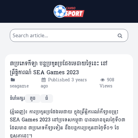
៣ប្រភេទកីឡា បន្តប្រកួតប្រជែងមេដាយថ្ងៃនេះ នៅ
ព្រឹត្តិការណ៍ SEA Games 2023
Published 3 years
908
seagame
ago
Views
ទំហំអក្សរ
តូច
ធំ
(ភ្នំពេញ)៖ ការប្រកួតប្រជែងមេដាយ ក្នុងព្រឹត្តិការណ៍កីឡាចម្រុះ
SEA Games 2023 នៅប្រទេសកម្ពុជា បានឈានចូលថ្ងៃទី០៣
ដែលមាន ៣ប្រភេទកីឡាទៀត នឹងបន្តការប្រកួតនាថ្ងៃទី០១ ខែ
ឧសភានេះ។