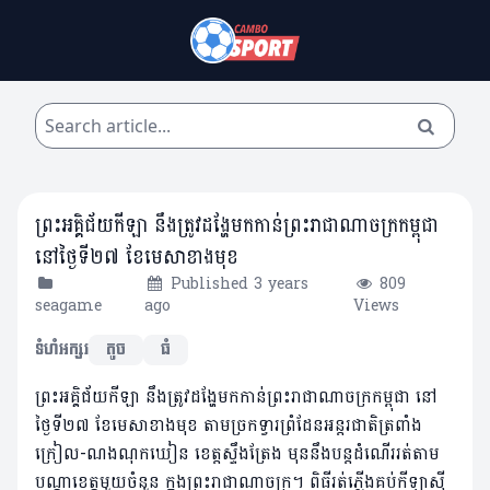
ព្រះអគ្គិជ័យកីឡា នឹងត្រូវដង្ហែមកកាន់ព្រះរាជាណាចក្រកម្ពុជា
នៅថ្ងៃទី២៧ ខែមេសាខាងមុខ
Published 3 years
809
seagame
ago
Views
ទំហំអក្សរ
តូច
ធំ
ព្រះអគ្គិជ័យកីឡា នឹងត្រូវដង្ហែមកកាន់ព្រះរាជាណាចក្រកម្ពុជា នៅ
ថ្ងៃទី២៧ ខែមេសាខាងមុខ តាមច្រកទ្វារព្រំដែនអន្តរជាតិត្រពាំង
ក្រៀល-ណងណុកឃៀន ខេត្តស្ទឹងត្រែង មុននឹងបន្តដំណើររត់តាម
បណ្ដាខេត្តមួយចំនួន ក្នុងព្រះរាជាណាចក្រ។ ពិធីរត់ភ្លើងគប់កីឡាស៊ី