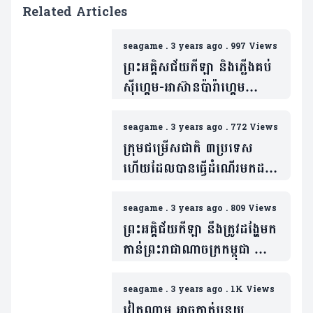
Related Articles
seagame
.
3 years ago
.
997 Views
ព្រះអគ្គិសជ័យកីឡា និងភ្លើងគប់
ស៊ីហ្គេម-អាស៊ានប៉ារ៉ាហ្គេម
ឆ្នាំ២០២៣ បានមកដល់ទឹកដី
កម្ពុជាវិញហើយ
seagame
.
3 years ago
.
772 Views
ក្រុមជម្រើសជាតិ ៣ប្រទេស
ហើយដែលបានធ្វើដំណើរមកដល់
ព្រះរាជាណាចក្រកម្ពុជា
seagame
.
3 years ago
.
809 Views
ព្រះអគ្គិជ័យកីឡា នឹងត្រូវដង្ហែមក
កាន់ព្រះរាជាណាចក្រកម្ពុជា នៅ
ថ្ងៃទី២៧ ខែមេសាខាងមុខ
seagame
.
3 years ago
.
1K Views
វៀតណាម អាចកាត់បន្ថយ