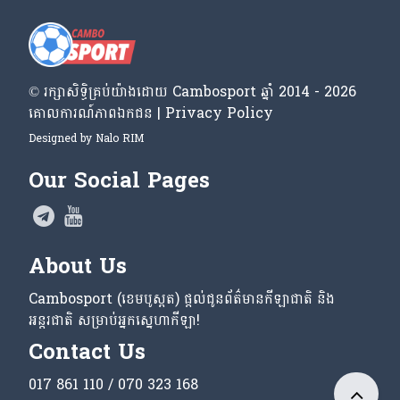
© រក្សា​សិទ្ធិ​គ្រប់​យ៉ាង​ដោយ​ Cambosport ឆ្នាំ 2014 - 2026
គោលការណ៍​ភាព​ឯកជន | Privacy Policy
Designed by
Nalo RIM
Our Social Pages
About Us
Cambosport (ខេមបូស្ពត) ផ្តល់ជូនព័ត៌មានកីឡាជាតិ និង
អន្តរជាតិ សម្រាប់អ្នកស្នេហាកីឡា!
Contact Us
017 861 110 / 070 323 168