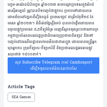
ហ្គេម-អាស៊ានប៉ារ៉ាហ្គេម ឆ្នាំ២០២៣ តាមបណ្ដាប្រទេសក្នុងតំបន់
អាស៊ីអាគ្នេយ៍ ត្រូវបានបិទបញ្ចប់ជាផ្លូវការ ប្រកបទៅដោយភាព
ជោគជ័យនៅរដ្ឋធានីវៀងចន្ទន៍ ប្រទេសឡាវ នាព្រឹកថ្ងៃទី២៥ ខែ
មេសា ឆ្នាំ២០២៣។ ពិធីរត់ដង្ហែភ្លើងគប់ បានចាប់ផ្ដើមដោយមាន
ចម្ងាយផ្លូវប្រមាណ ៥,៥គីឡូម៉ែត្រ ចេញពីស្ថានទូតព្រះរាជាណាចក្រ
កម្ពុជាប្រចាំសាធារណរដ្ឋប្រជាធិបតេយ្យប្រជាមានិតឡាវ និងទៅ
បញ្ចប់នៅរមណីយដ្ឋានមហាចេតីយផាថាតហ្លួង ដោយមានមន្ត្រីអ្នក
មុខអ្នកការ ក្រុមកីឡាករ-កីឡាការិនី និងប្រជាពលរដ្ឋអមតាមផ្លូវ
សរុបជាង ១៥០០នាក់។
សូម Subscribe Telegram របស់ Cambosport
ដើម្បីទទួលបានព័ត៌មានឆាប់រហ័ស
Article Tags
SEA Games