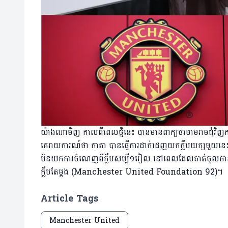
យ៉ាងណាមិញ កាលពីពេលថ្មីនេះ បានមានពាក្យចរចាមរាមជុំវិញ
គេរាយការណ៍ថា កាតា បានធ្វើការដាក់ដេញយកក្លឹបយក្សមួយនេះព
មិនយកការចំណេញពីក្លឹបសម្បី១រៀល នៅពេលដែលគាត់ចូលកាន់កា
ក្លឹបតែម្តង (Manchester United Foundation 92)។
Article Tags
Manchester United