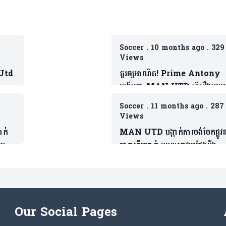
Soccer
.
10 months ago
.
329
Views
 Utd
គួរឲ្យអាណិត! Prime Antony
Barca
បង្ហើបថា MAN UTD ធ្វើរឿងមួយដ
ដែលជាទង្វើមិនផ្តល់តម្លៃឲ្យខ្លួន
Soccer
.
11 months ago
.
287
Views
ាក់
MAN UTD បង្អាក់ការចង់ចែកផ្លូវ
្លឹប
តារាឆ្នើមម្នាក់ ខណៈត្រូវប្រជែងនឹង
Bruno បើចង់ចូលលេង
Our Social Pages