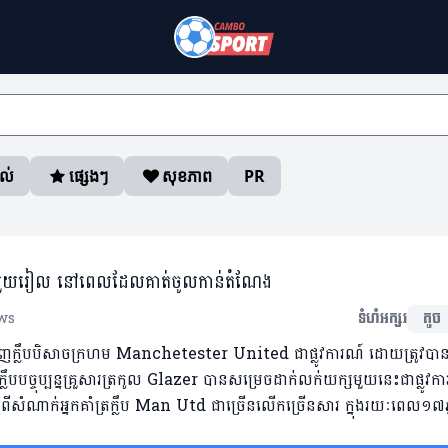
ាល់
ផ្សេងៗ
សុខភាព
PR
ីតែមួយរៀល នៅពេលដែលគាត់ចូលកាន់តំណែង
ws
ទំហំអក្សរ
តូច
ាក់ដេញក្លឹបបិសាចក្រហម Manchetester United ជាផ្លូវការណ៍ ដោយត្រូវប
លឹបបច្ចុប្បន្នគ្រួសារត្រកូល Glazer បានសម្រេចដាក់លក់យក្សមួយនេះជាផ្លូវក
្មពីសំណាក់អ្នកគាំត្រក្លឹប Man Utd ជាច្រើនលើកច្រើនសារ ក្នុងរយៈពេល១៧ឆ្