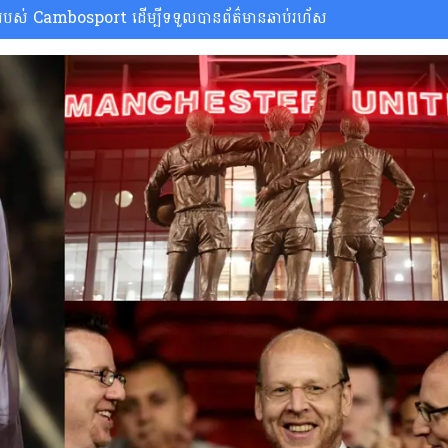
ស់ Cambosport ដើម្បីទទួលបានព័ត៌មានឆាប់រហ័ស