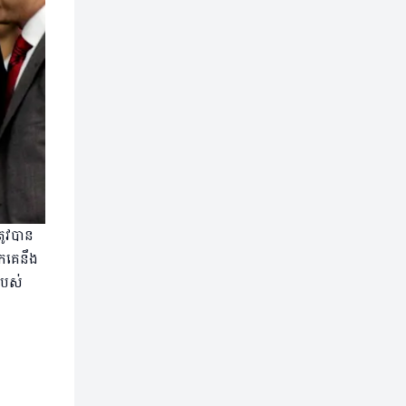
រូវបាន
ួកគេនឹង
របស់