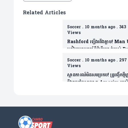
Related Articles
Soccer
.
10 months ago
.
343
Views
Rashford ឡើងជើងភ្លាម! Man
ត្រៀមយកអ្នកចាំទីដ៏ឆ្នើមម្នាក់របស់ 
ជាថ្នូរទិញលក់ផ្ដាច់កុងត្រា
Soccer
.
10 months ago
.
297
Views
ស្ថានការណ៍មិនសមប្រកប! គ្រូបង្វឹកថ្មីម្ន
នឹងចូលជំនួសលោក Amorim ប្រសិនក
មិនធ្វើរឿងមួយនេះ