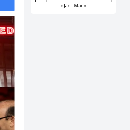
« Jan
Mar »