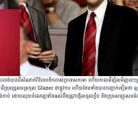
ការចង់បានពីសំណាក់វិនិយោជិករបស់ប្រទេសកាតា ហើយកាលពីម្សិលមិញនេះត្
ីក្រុមគ្រួសារត្រកូល Glazer ជាផ្លូវការ ហើយថែមទាំងបានបញ្ជាក់ទៀតថា ព
ប់ ដោយលុយចំណេញទាំងអស់នឹងត្រូវបង្វិលចូលក្លឹប និងក្រុមសម្បុរសធម៍