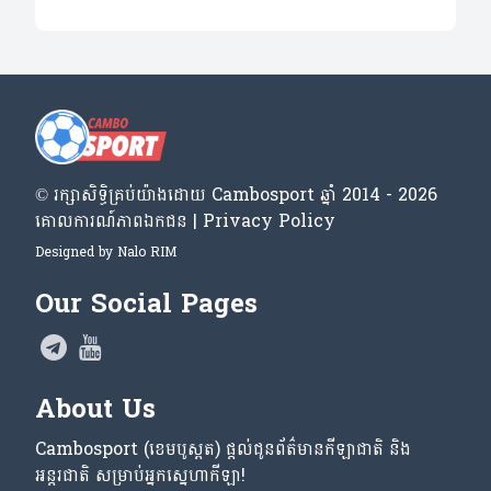
© រក្សា​សិទ្ធិ​គ្រប់​យ៉ាង​ដោយ​ Cambosport ឆ្នាំ 2014 - 2026
គោលការណ៍​ភាព​ឯកជន | Privacy Policy
Designed by
Nalo RIM
Our Social Pages
About Us
Cambosport (ខេមបូស្ពត) ផ្តល់ជូនព័ត៌មានកីឡាជាតិ និង
អន្តរជាតិ សម្រាប់អ្នកស្នេហាកីឡា!