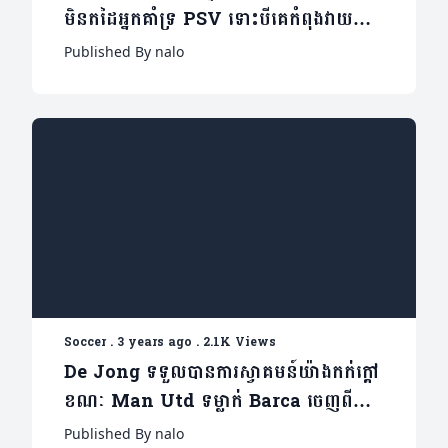
មិនតដៃអ្នកគាំទ្រ PSV ទោះបីគេកំពុងវាយ
ប្រហារខ្លួន (មានវីដេអូ)
Published By nalo
Soccer
.
3 years ago
.
2.1K Views
De Jong ទទួលបានការស្វាគមន៍យ៉ាងកក់ក្តៅ
ខណៈ Man Utd ទម្លាក់ Barca ចេញពី
UEL (មានវីដេអូ)
Published By nalo