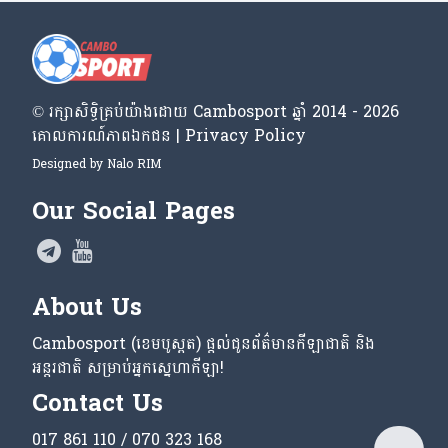
© រក្សា​សិទ្ធិ​គ្រប់​យ៉ាង​ដោយ​ Cambosport ឆ្នាំ 2014 - 2026
គោលការណ៍​ភាព​ឯកជន | Privacy Policy
Designed by
Nalo RIM
Our Social Pages
About Us
Cambosport (ខេមបូស្ពត) ផ្តល់ជូនព័ត៌មានកីឡាជាតិ និង
អន្តរជាតិ សម្រាប់អ្នកស្នេហាកីឡា!
Contact Us
017 861 110 / 070 323 168