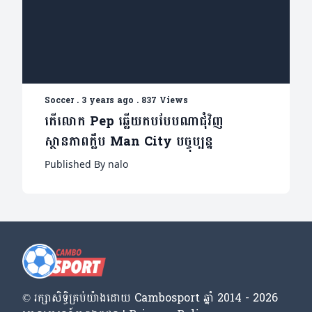
Soccer
.
3 years ago
.
837 Views
តើលោក Pep ឆ្លើយតបបែបណាជុំវិញ
ស្ថានភាពក្លឹប Man City បច្ចុប្បន្ន
Published By nalo
© រក្សា​សិទ្ធិ​គ្រប់​យ៉ាង​ដោយ​ Cambosport ឆ្នាំ 2014 - 2026