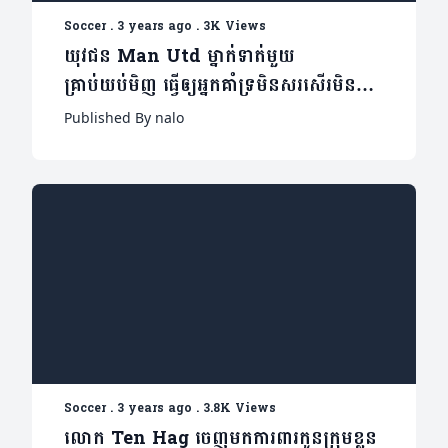
Soccer
.
3 years ago
.
3K Views
យុវជន Man Utd ម្នាក់ទាត់មួយ
គ្រាប់យប់មិញ ធ្វើឲ្យអ្នកគាំទ្រមិនសរសើរមិន
បាន (មានវីដេអូ)
Published By nalo
Soccer
.
3 years ago
.
3.8K Views
លោក Ten Hag ចេញមកការពារកូនក្រុមខ្លួន