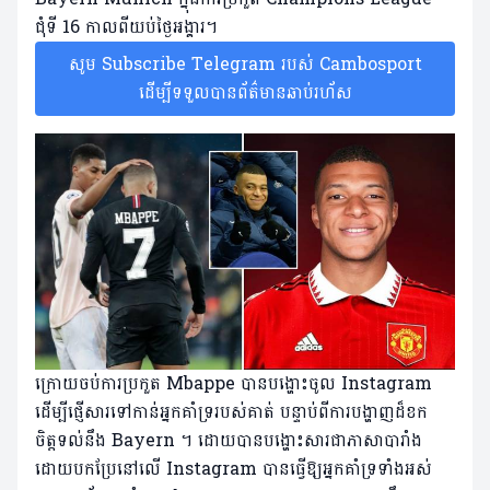
ជុំទី 16 កាលពីយប់ថ្ងៃអង្គារ។
សូម Subscribe Telegram របស់ Cambosport
ដើម្បីទទួលបានព័ត៌មានឆាប់រហ័ស
ក្រោយចប់ការប្រកួត Mbappe បានបង្ហោះចូល Instagram
ដើម្បីផ្ញើសារទៅកាន់អ្នកគាំទ្ររបស់គាត់ បន្ទាប់ពីការបង្ហាញដ៏ខក
ចិត្តទល់នឹង Bayern ។ ដោយបានបង្ហោះសារជាភាសាបារាំង
ដោយបកប្រែនៅលើ Instagram បានធ្វើឱ្យអ្នកគាំទ្រទាំងអស់