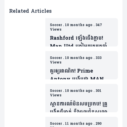
Related Articles
Soccer
.
10 months ago
.
347
Views
Rashford ឡើងជើងភ្លាម!
Man Utd ត្រៀមយកអ្នកចាំទី
ដ៏ឆ្នើមម្នាក់របស់ Barca ជា
Soccer
.
10 months ago
.
333
ថ្នូរទិញលក់ផ្ដាច់កុងត្រា
Views
គួរឲ្យអាណិត! Prime
Antony បង្ហើបថា MAN
UTD ធ្វើរឿងមួយដាក់ ដែលជា
Soccer
.
10 months ago
.
301
ទង្វើមិនផ្តល់តម្លៃឲ្យខ្លួន
Views
ស្ថានការណ៍មិនសមប្រកប! គ្រូ
បង្វឹកថ្មីម្នាក់ នឹងចូលជំនួសលោក
Amorim ប្រសិនក្លឹបមិនធ្វើរឿង
Soccer
.
11 months ago
.
290