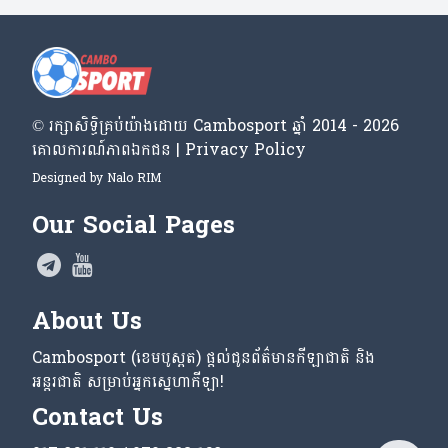
© រក្សា​សិទ្ធិ​គ្រប់​យ៉ាង​ដោយ​ Cambosport ឆ្នាំ 2014 - 2026
គោលការណ៍​ភាព​ឯកជន | Privacy Policy
Designed by
Nalo RIM
Our Social Pages
About Us
Cambosport (ខេមបូស្ពត) ផ្តល់ជូនព័ត៌មានកីឡាជាតិ និង
អន្តរជាតិ សម្រាប់អ្នកស្នេហាកីឡា!
Contact Us