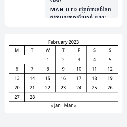
មួយនេះ
Views
MAN UTD បង្អាក់ការចង់ចែក
ផ្លូវជាមួយតារាឆ្នើមម្នាក់ ខណៈត្រូវ
ប្រជែងនឹង Bruno បើចង់ចូល
លេង
February 2023
M
T
W
T
F
S
S
1
2
3
4
5
6
7
8
9
10
11
12
13
14
15
16
17
18
19
20
21
22
23
24
25
26
27
28
« Jan
Mar »