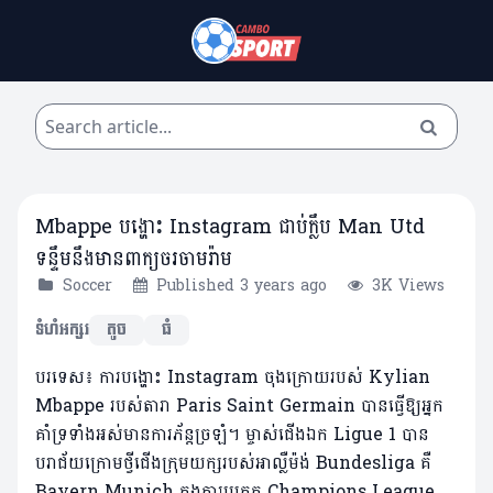
Mbappe បង្ហោះ Instagram ជាប់ក្លឹប Man Utd
ទន្ទឹមនឹងមានពាក្យចរចាមរ៉ាម
Soccer
Published 3 years ago
3K Views
ទំហំអក្សរ
តូច
ធំ
បរទេស៖ ការបង្ហោះ Instagram ចុងក្រោយរបស់ Kylian
Mbappe របស់តារា Paris Saint Germain បានធ្វើឱ្យអ្នក
គាំទ្រទាំងអស់មានការភ័ន្តច្រឡំ។ ម្ចាស់ជើងឯក Ligue 1 បាន
បរាជ័យក្រោមថ្វីជើងក្រុមយក្សរបស់អាល្លឺម៉ង់ Bundesliga គឺ
Bayern Munich ក្នុងការប្រកួត Champions League