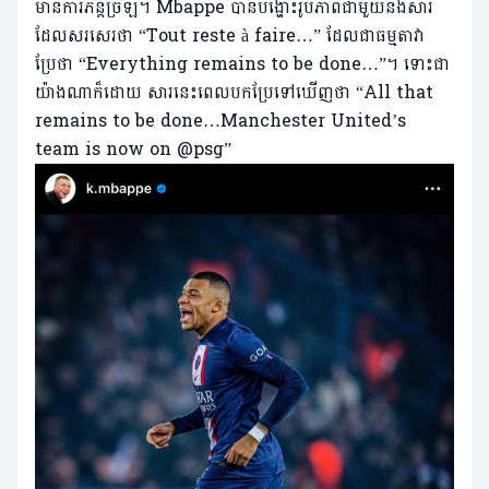
មានការភ័ន្តច្រឡំ។ Mbappe បានបង្ហោះរូបភាពជាមួយនឹងសារ
ដែលសរសេរថា “Tout reste à faire…” ដែលជាធម្មតាវា
ប្រែថា “Everything remains to be done…”។ ទោះជា
យ៉ាងណាក៏ដោយ សារនេះពេលបកប្រែទៅឃើញថា “All that
remains to be done…Manchester United’s
team is now on @psg”