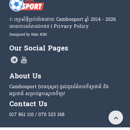
© រក្សា​សិទ្ធិ​គ្រប់​យ៉ាង​ដោយ​ Cambosport ឆ្នាំ 2014 - 2026
គោលការណ៍​ភាព​ឯកជន | Privacy Policy
Designed by
Nalo RIM
Our Social Pages
About Us
Cambosport (ខេមបូស្ពត) ផ្តល់ជូនព័ត៌មានកីឡាជាតិ និង
អន្តរជាតិ សម្រាប់អ្នកស្នេហាកីឡា!
Contact Us
017 861 110 / 070 323 168