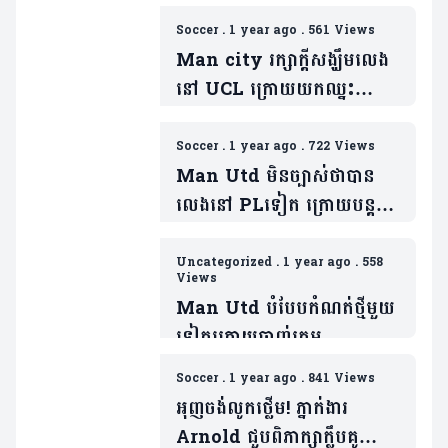
Soccer
.
1 year ago
.
561 Views
Man city រក្សាក្តីសង្ឃឹមលេង
នៅ UCL​ ក្រោយយកឈ្នះ
លើក្រុម Aston Villa (មាន
វីដេអូ)
Soccer
.
1 year ago
.
722 Views
Man Utd មិនច្បាស់ថាបាន
លេងនៅ ​PLទៀត ក្រោយបន្ត
ចាញ់ Wolves (មានវីដេអូ)
Uncategorized
.
1 year ago
.
558
Views
Man Utd បំបែបកំណត់ថ្មីមួយ
ទៀតក្រោយចាញ់ក្រុម
Nottingham យប់មិញ (មាន
Soccer
.
1 year ago
.
841 Views
វីដេអូ)
អុញចង់លូកថ្លើម! ភ្នាក់ងារ
Arnold ជួបពិភាក្សាក្លឹបគូ