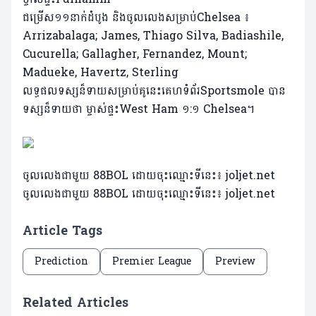
ជម្រើស១១នាក់ដំបូង និងចូលលេងសម្រាប់Chelsea ៖
Arrizabalaga; James, Thiago Silva, Badiashile,
Cucurella; Gallagher, Fernandez, Mount;
Madueke, Havertz, Sterling
លទ្ធផលទស្សន៏ទាយសម្រាប់គូនេះគេហទំព័រSportsmole បាន
ទស្សន៏ទាយថា ម្ចាស់ផ្ទះWest Ham ១:១ Chelsea។
ចូលលេងជាមួយ 88BOL ដោយចុះឈ្មោះទីនេះ៖
joljet.net
ចូលលេងជាមួយ 88BOL ដោយចុះឈ្មោះទីនេះ៖
joljet.net
Article Tags
Prediction
Premier League
Preview
Related Articles