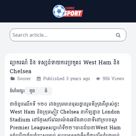
ព្យាករណ៌ និង ទស្សន៍ទាយការប្រកួត៖ West Ham និង
Chelsea
Soccer
Published 3 years ago
956 Views
ទំហំអក្សរ
តូច
ធំ
ជាជំនួបលើកទី ១២០ រវាងក្រុមមានមូលដ្ឋានរួមទីក្រុងគឺម្ចាស់ផ្ទះ
West Ham និងក្រុមភ្ញៀវ Chelsea នាកីឡដ្ឋាន London
Stadium នៅថ្ងៃសៅរ៍វេលាម៉ោង៧និង៣០នាទីនៅក្របខណ្ឌ
Premier Leagueសប្តាហ៏ទី២២។មានន័យថាWest Ham
ចង់ឃើញជ័យជំនះសម្រាប់ ការប្រកួតក្នុងទឺកដីជាលើកដំបូងចាប់