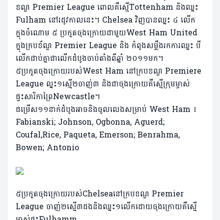
ខណ្ឌ Premier League ពោលគឺស្មើTottenham និងឈ្នះ
Fulham នៅរដូវកាលនេះ។ Chelsea វិញបានឈ្នះ ៤ លើក
ក្នុងចំណោម ៥ ប្រកួតចុងក្រោយជាមួយWest Ham United
ក្នុងក្របខ័ណ្ឌ Premier League និង កំពូងសម្លឹងរកការឈ្នះ បី
លើកជាប់គ្នាជាលើកដំបូងចាប់តាំងពីឆ្នាំ ២០១១មក។
៥ប្រកួតចុងក្រោយរបស់West Ham នៅក្របខណ្ឌ Premiere
League ល្នះ១ស្មើ២ចាញ់៣ និងជាចុងក្រោយគឺស្មើក្រុមម្ចាស់
ផ្ទះសារិកាព្រៃNewcastle។
ជម្រើស១១នាក់ដំបូងអាចនិងចូលលេងសម្រាប់ West Ham ៖
Fabianski; Johnson, Ogbonna, Aguerd;
Coufal,Rice, Paqueta, Emerson; Benrahma,
Bowen; Antonio
៥ប្រកួតចុងក្រោយរបស់Chelseaនៅក្របខណ្ឌ Premier
League ចាញ់២ស្មើ៣ដងនិងឈ្នះ១លើកដោយចុងក្រោយគឺស្មើ
ម្ចាស់ផ្ទះFulhamm