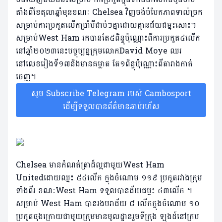
តាំងពីខែតុលាឆ្នាំមុនខណៈ Chelsea វិញចង់បំបែកភាពទាល់ច្រក
សម្រាប់ការប្រកួតលើកប្រាំបីជាប់ៗគ្នាដោយគ្មានជ័យជម្នះសោះ។
សម្រាប់West Ham រកបានតែ៥ពិន្ទុប៉ុណ្ណោះពីការប្រកួត៤លើក
នៅឆ្នាំ២០២៣នេះបច្ចុប្បន្នក្រុមលោកDavid Moye ឈរ
នៅលេខរៀងទី១៧និងមានគម្លាត តែ១ពិន្ទុប៉ុណ្ណោះពីតារាងកាត់
ចេញ។
សូម Subscribe Telegram របស់ Cambosport
ដើម្បីទទួលបានព័ត៌មានឆាប់រហ័ស
Chelsea មានកំណត់ត្រាដ៏ល្អជាមួយWest Ham
Unitedដោយឈ្នះ ៥៤លើក ក្នុងចំណោម ១១៩ ប្រកួតរវាងក្រុម
ទាំងពីរ ខណៈWest Ham ទទួលបានជ័យជម្នះ ៤៣លើក ។
សម្រាប់ West Ham បានរងបរាជ័យ ៨ លើកក្នុងចំណោម ១០
ប្រកួតចុងក្រោយជាមួយក្រុមមានមូលដ្ឋានរួមទីក្រុង ឡុងដ៍នៅក្រប