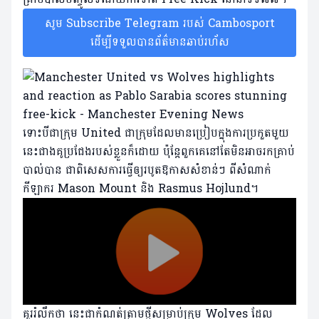
សូម Subscribe Telegram របស់ Cambosport
ដើម្បីទទួលបានព័ត៌មានឆាប់រហ័ស
ទោះបីជាក្រុម United ជាក្រុមដែលមានប្រៀបក្នុងការប្រកួតមួយ
នេះជាងគូប្រជែងរបស់ខ្លួនក៏ដោយ​ ប៉ុន្តែពួកគេនៅតែមិនអាចរកគ្រាប់
បាល់បាន​ ជាពិសេសការធ្វើឲ្យរបូតឱកាសសំខាន់ៗ​ ពីសំណាក់
កីឡាករ Mason Mount និង Rasmus Hojlund។
គួររំលឹកថា នេះជាកំណត់ត្រាមថ្មីសម្រាប់ក្រុម Wolves ដែល