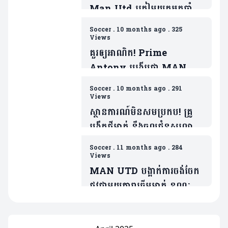
Man Utd ត្រៀមយកអ្នកចាំទី
ដ៏ឆ្នើមម្នាក់របស់ Barca ជា
Soccer
.
10 months ago
.
325
ថ្នូរទិញលក់ផ្ដាច់កុងត្រា
Views
គួរឲ្យអាណិត! Prime
Antony បង្ហើបថា MAN
UTD ធ្វើរឿងមួយដាក់ ដែលជា
Soccer
.
10 months ago
.
291
ទង្វើមិនផ្តល់តម្លៃឲ្យខ្លួន
Views
ស្ថានការណ៍មិនសមប្រកប! គ្រូ
បង្វឹកថ្មីម្នាក់ នឹងចូលជំនួសលោក
Amorim ប្រសិនក្លឹបមិនធ្វើរឿង
Soccer
.
11 months ago
.
284
មួយនេះ
Views
MAN UTD បង្អាក់ការចង់ចែក
ផ្លូវជាមួយតារាឆ្នើមម្នាក់ ខណៈត្រូវ
ប្រជែងនឹង Bruno បើចង់ចូល
លេង