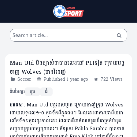
Man Utd មិនច្បាស់ថាបានលេងនៅ ​PLទៀត ក្រោយបន្ត
ចាញ់ Wolves (មានវីដេអូ)
Soccer
Published 1 year ago
722 Views
ទំហំអក្សរ
តូច
ធំ
បរទេស
: Man Utd​​ បន្តរងសម្ពាធ​ ក្រោយចាញ់ក្រុម Wolves
ដោយលទ្ធផល១-០ ក្នុងទឹកដីខ្លួនឯង។ ដែលនេះជាការបរាជ័យជា
លើកទី១៥ក្នុងរដូវកាលនេះ​ ដែលវាគឺជាកំណត់ត្រាដ៏អាក្រក់បំផុត
សម្រាប់ក្រុមយក្សមួយនេះ។ កីឡាករ Pablo Sarabia បានទាត់
គ្រាប់បាល់បញ្ចូលទីដោយការទាត់ Free Kick នៅនាទីទី៧៧។