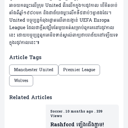
អាចយកឈ្នះលើក្រុម United ពីរលើកក្នុង១រដូវកាល បើគិតចាប់
តាំងពីឆ្នាំ១៩៨០មក និងជាជ័យជម្នះលើកទី៥ជាប់ៗគ្នាផងដែរ។
United បច្ចុប្បន្នកំពុងផ្តោតលើពានរង្វាន់ UEFA Europa
League ដែលជាក្តីសង្ឃឹមតែមួយគត់សម្រាប់ពួកគេនៅរដូវកាល
នេះ​ ដោយបច្ចុប្បន្នពួកគេមិនទាន់ស្គាល់ពាក្យថាបរាជ័យនៅឡើយទេ
ក្នុងរដូវកាលនេះ៕
Article Tags
Manchester United
Premier League
Wolves
Related Articles
Soccer
.
10 months ago
.
339
Views
Rashford ឡើងជើងភ្លាម!