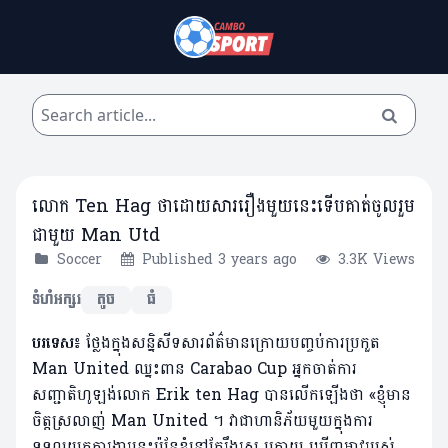
លោក Ten Hag ថាដោយសាររឿងមួយនេះទើបគាត់ចូលរួម
ជាមួយ Man Utd
Soccer
Published 3 years ago
3.3K Views
ទំហំអក្សរ
តូច
ធំ
បរទេស៖
ថ្លែងក្នុងសន្និសីទសារព័ត៌មានក្រោយបញ្ចប់ការប្រកួត
Man United ឈ្នះពាន Carabao Cup អ្នកចាត់ការ
សញ្ជាតិហូឡង់លោក Erik ten Hag បានលើកឡើងថា «ខ្ញុំមាន
ចិត្តស្រលាញ់ Man United ។ វាជាហានិភ័យមួយក្នុងការ
ទទួលយក​ការងារនេះ​ប៉ុន្តែខ្ញុំនៅតែរឹងរូស ក្រោយ ឃើញអាវរបស់