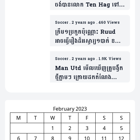
ចង់បានលោក Ten Hag ទៅ
ដឹកនាំ
Soccer
.
2 years ago
.
460 Views
ត្រឹម១ប្រកួតប៉ុណ្ណោះ Ruud
អាចធ្វើរឿងដ៏អស្ចារ្យ១បាត់ ខណៈ
លោក Ten Hag មិនអាចធ្វើ
បានឡើយ
Soccer
.
2 years ago
.
1.9K Views
Man Utd មើលឃើញគ្រូបង្វឹក
ថ្មីភ្លាមៗ ក្រោយដកតំណែងលោក
Ten Hag
February 2023
M
T
W
T
F
S
S
1
2
3
4
5
6
7
8
9
10
11
12