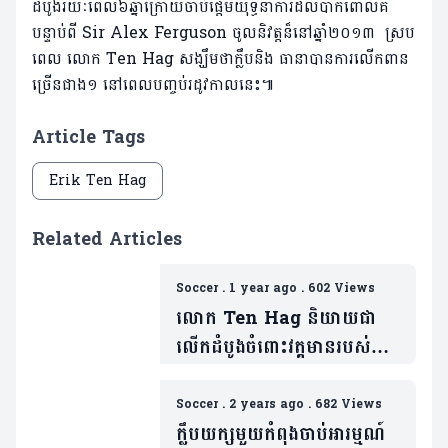
ដំបូងរយៈពេល៦ឆ្នាំក្រោយចាប់ផ្តើមយុទ្ធនាការដ៏លំបាកពោលគឺ
បន្ទាប់ពី Sir Alex Ferguson ចូលនិវត្តន៏នៅឆ្នាំ២០១៣ ស្រប
ពេល លោក Ten Hag ​សង្ឃឹម​ថា​ក្លឹបនិង ធានាបានការលើកពាន
ច្រើនជាង១ នៅពេលបញ្ចប់រដូវកាលនេះ៕
Article Tags
Erik Ten Hag
Related Articles
Soccer
.
1 year ago
.
602 Views
លោក Ten Hag និយាយជា
លើកដំបូងចំពោះវត្តមានរបស់
លោក Amorim នៅ Man
Utd
Soccer
.
2 years ago
.
682 Views
ក្លឹបយក្សមួយកំពុងចាប់អារម្មណ៍