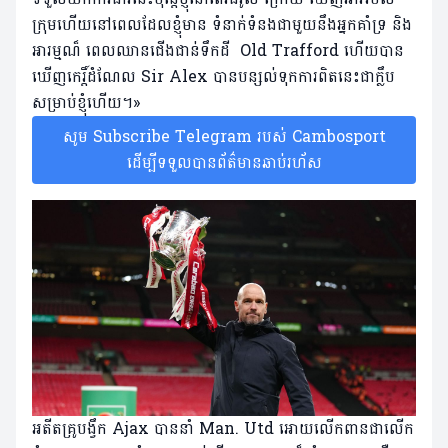
ក្រុមហើយនៅពេលដែលខ្ញុំមាន ទំនាក់ទំនង​ជាមួយនឹងអ្នកគាំទ្រ និង
អារម្មណ៏ ពេលឈាន​ជើងជាន់ទឹកដី Old Trafford ហើយបាន
ឃើញកេរ្តិ៍ដំណែល Sir Alex បានបន្សល់​ទុក​ការពិតនេះ​ជា​ក្លឹប​
សម្រាប់​ខ្ញុំហើយ។»
សូម Subscribe Telegram របស់ Cambosport
ដើម្បីទទួលបានព័ត៌មានឆាប់រហ័ស
អតីតគ្រូបង្វឹក Ajax បាននាំ Man. Utd អោយលើកពានជាលើក