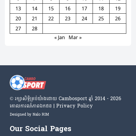
13
14
15
16
17
18
19
20
21
22
23
24
25
26
27
28
« Jan
Mar »
© រក្សា​សិទ្ធិ​គ្រប់​យ៉ាង​ដោយ​ Cambosport ឆ្នាំ 2014 - 2026
គោលការណ៍​ភាព​ឯកជន | Privacy Policy
Designed by
Nalo RIM
Our Social Pages