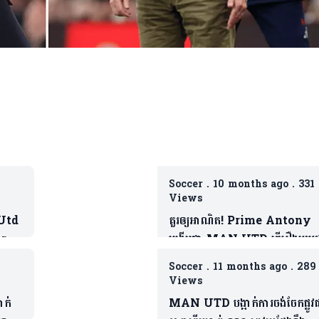
Soccer
.
10 months ago
.
331
Views
 Utd
គួរឲ្យអាណិត! Prime Antony
Barca
បង្ហើបថា MAN UTD ធ្វើរឿងមួយដ
ដែលជាទង្វើមិនផ្តល់តម្លៃឲ្យខ្លួន
Soccer
.
11 months ago
.
289
Views
ាក់
MAN UTD បង្អាក់ការចង់ចែកផ្លូវ