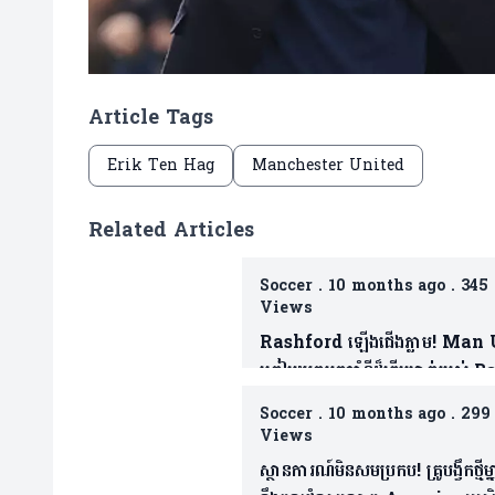
Article Tags
Erik Ten Hag
Manchester United
Related Articles
Soccer
.
10 months ago
.
345
Views
Rashford ឡើងជើងភ្លាម! Man
ត្រៀមយកអ្នកចាំទីដ៏ឆ្នើមម្នាក់របស់ 
ជាថ្នូរទិញលក់ផ្ដាច់កុងត្រា
Soccer
.
10 months ago
.
299
Views
ស្ថានការណ៍មិនសមប្រកប! គ្រូបង្វឹកថ្មីម្ន