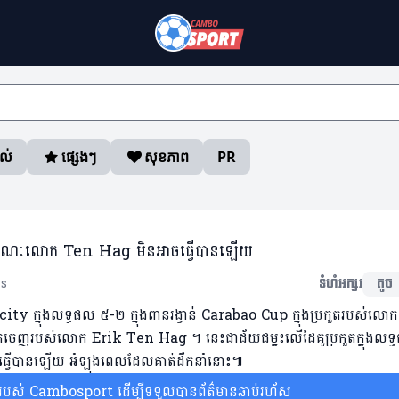
ាល់
ផ្សេងៗ
សុខភាព
PR
១បាត់ ខណៈលោក Ten Hag មិនអាចធ្វើបានឡើយ
ws
ទំហំអក្សរ
តូច
ក្នុងលទ្ធផល ៥-២ ក្នុងពានរង្វាន់ Carabao Cup ក្នុងប្រកួតរបស់ល
ចាកចេញរបស់លោក Erik Ten Hag ។ នេះជាជ័យជម្នះលើដៃគូប្រកួតក្នុងលទ
ធ្វើបានឡើយ អំឡុងពេលដែលគាត់ដឹកនាំនោះ៕​
ស់ Cambosport ដើម្បីទទួលបានព័ត៌មានឆាប់រហ័ស