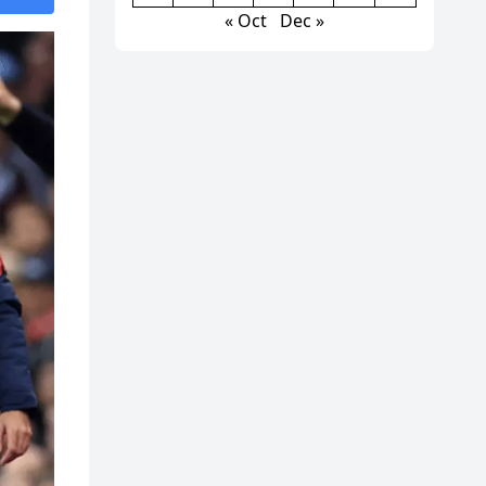
« Oct
Dec »