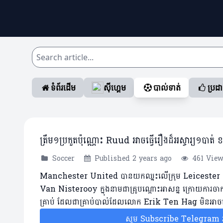
ទំព័រដើម
ស៊ីហ្គេម
បាល់ទាត់
ប្រដ
ត្រឹម១ប្រកួតប៉ុណ្ណោះ Ruud អាចធ្វើរឿងដ៏អស្ចារ្យ
Soccer
Published 2 years ago
461 Vie
Manchester United បានយកឈ្នះលើក្រុម Leicester city 
Van Nisterooy ក្នុងនាមជាគ្រូបណ្តោះអាសន្ន ក្រោយការ
គ្រាប់ ដែលជាគ្រាប់បាល់ដែលលោក Erik Ten Hag មិនអាច
សូម Subscribe Telegram រប