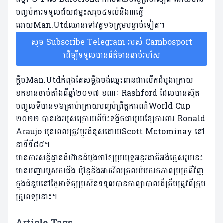
បញ្ចប់ការទទួលជ័យជម្នះសរុប៤ទល់និង៣ធ្វើ
អោយMan.Utdឈានទៅវគ្គ១៦ក្រុមបន្ទាប់ទៀត។
សូម Subscribe Telegram របស់ Cambosport
ដើម្បីទទួលបានព័ត៌មានឆាប់រហ័ស
ក្លឹបMan.Utdកំពុងតែសម្លឹងចង់ឈ្នះពានជាលើកដំបូងក្រោយ
ខកខានចាប់តាំងពីឆ្នាំ២០១៧ ខណៈ Rashford ដែលបានស៊ុត
បញ្ចូលទីបាន១៦គ្រាប់ក្រោយបញ្ចប់ព្រឹត្តការណ៏World Cup
២០២២ បានរងរបួសក្រោយពីប៉ះទង្គិចជាមួយខ្សែការពារ Ronald
Araujo មុនពេលត្រូវប្តូរជំនួសដោយScott Mctominay នៅ
នាទីទី៨៨។
មានការសន្និដ្ឋានជំហ៊ានដំបូងថាខ្សែប្រយុទ្ធអន្តរជាតិអង់គ្លេសរូបនេះ
មានបញ្ហារបួសកជើង ប៉ុន្តែនិងអាចវិលត្រលប់មករកភាពប្រក្រតីវិញ
ក្នុងជំនួបនៅថ្ងៃអាទិត្យប្រសិនទទួលបានកាព្យាបាលដ៏ត្រឹមត្រូវពីក្រុម
គ្រូពេទ្យនោះ។
Article Tags