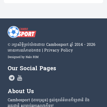
© រក្សា​សិទ្ធិ​គ្រប់​យ៉ាង​ដោយ​ Cambosport ឆ្នាំ 2014 - 2026
គោលការណ៍​ភាព​ឯកជន | Privacy Policy
Designed by
Nalo RIM
Our Social Pages
About Us
Cambosport (ខេមបូស្ពត) ផ្តល់ជូនព័ត៌មានកីឡាជាតិ និង
អន្តរជាតិ សម្រាប់អ្នកស្នេហាកីឡា!