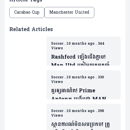
Carabao Cup
Manchester United
Related Articles
Soccer
.
10 months ago
.
344
Views
Rashford ឡើងជើងភ្លាម!
Man Utd ត្រៀមយកអ្នកចាំទី
ដ៏ឆ្នើមម្នាក់របស់ Barca ជា
Soccer
.
10 months ago
.
330
ថ្នូរទិញលក់ផ្ដាច់កុងត្រា
Views
គួរឲ្យអាណិត! Prime
Antony បង្ហើបថា MAN
UTD ធ្វើរឿងមួយដាក់ ដែលជា
Soccer
.
10 months ago
.
298
ទង្វើមិនផ្តល់តម្លៃឲ្យខ្លួន
Views
ស្ថានការណ៍មិនសមប្រកប! គ្រូ