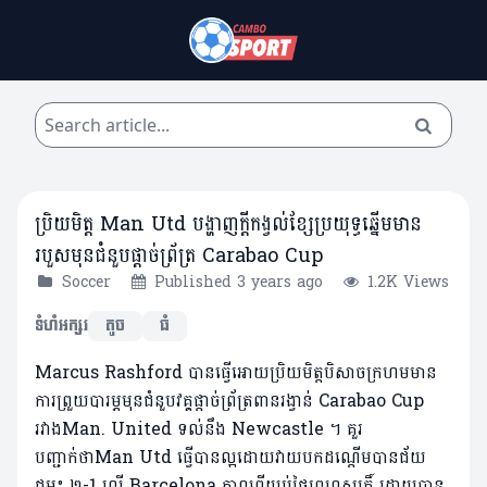
ប្រិយមិត្ត Man Utd បង្ហាញក្តីកង្វល់ខ្សែប្រយុទ្ធឆ្នើមមាន
របួសមុនជំនួបផ្តាច់ព្រ័ត្រ Carabao Cup
Soccer
Published 3 years ago
1.2K Views
ទំហំអក្សរ
តូច
ធំ
Marcus Rashford បានធ្វើអោយប្រិយមិត្តបិសាចក្រហមមាន
ការព្រួយបារម្ភមុនជំនួបវគ្គផ្តាច់ព្រ័ត្រពានរង្វាន់ Carabao Cup
រវាងMan. United ទល់នឹង Newcastle ។ គួរ
បញ្ជាក់ថាMan Utd ធ្វើបានល្អដោយវាយបកដណ្តើមបានជ័យ
ជម្នះ ២-1 លើ Barcelona កាលពីយប់ថ្ងៃព្រហស្បតិ៍ ដោយបាន