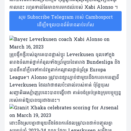
កាលនេះ រហូតទាល់តែមានការមកដល់របស់ Xabi Alonso ។
សូម Subscribe Telegram របស់ Cambosport
ដើម្បីទទួលបានព័ត៌មានឆាប់រហ័ស
គ្រូ​បង្វឹក​ថ្មី​របស់​ពួក​គេ​បាន​ផ្លាស់​ប្តូរ Leverkusen ចូល​ទៅ​ក្នុង​
តារាង​ចំណាត់​ថ្នាក់​កំពូល​ទាំង​ប្រាំមួយ​នៃ​តារាង Bundesliga និង​
បាន​ដឹកនាំ​ក្លឹប​ទៅ​កាន់​វគ្គ​ពាក់​កណ្តាល​ផ្តាច់​ព្រ័ត្រ Europa
League។ Alonso ត្រូវបានផ្សារភ្ជាប់ជាមួយនឹងការចាកចេញពី
Leverkusen ដែលវាជាផលប៉ះពាល់របស់គាត់ ប៉ុន្តែបុរស
សញ្ជាតិអេស្ប៉ាញរូបនេះបានបង្ហើបថា គាត់ចង់គ្រប់គ្រងក្រុមបច្ចុប្បន្ន
របស់គាត់ឱ្យបានយូរជាងនេះ។
នោះនឹងស្របគ្នាជាមួយនឹងផែនការដែលត្រូវបានដាក់បញ្ចូលគ្នា
សម្រាប់ឆ្នាំ 2023-24 ខណៈដែល Leverkusen សម្លឹងរក