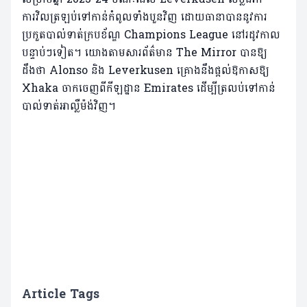
ការវិលត្រឡប់ទៅកាន់កំពូលទាំងបួនវិញ ដោយធានាបាននូវការ
ប្រកួតបាល់ទាត់ក្របខ័ណ្ឌ Champions League នៅរដូវកាល
បន្ទាប់ៗទៀត។ យោងតាមសារព័ត៌មាន The Mirror បានឱ្យ
ដឹងថា Alonso និង Leverkusen គ្រោងនឹងផ្តល់ឱកាសឱ្យ
Xhaka ចាកចេញពីកីឡដ្ឋាន Emirates ដើម្បីត្រលប់ទៅកាន់
បាល់ទាត់អាល្លឺម៉ង់វិញ។
Article Tags