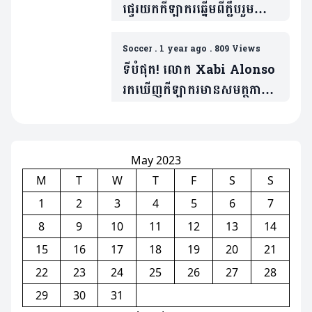
ផ្ទេរយកកីឡាករឆ្នើមពីក្លឹបរួម
ទីក្រុងឡុងដ៍(មាន១វីដេអូ)
Soccer
.
1 year ago
.
809 Views
ទីបំផុត! លោក Xabi Alonso
រកឃើញកីឡាករមានសមត្ថភាព
ដូច Florian Wirtz
ហើយ(មាន២វីដេអូ)
May 2023
M
T
W
T
F
S
S
1
2
3
4
5
6
7
8
9
10
11
12
13
14
15
16
17
18
19
20
21
22
23
24
25
26
27
28
29
30
31