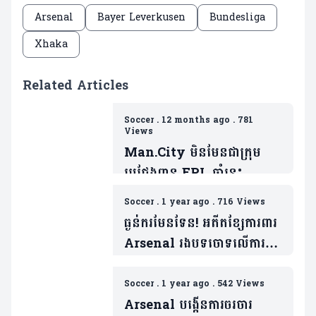
Arsenal
Bayer Leverkusen
Bundesliga
Xhaka
Related Articles
Soccer
.
12 months ago
.
781
Views
Man.City មិនមែនជាក្រុម
ប្រជែងពាន EPL ឆ្នាំនេះ
ដោយសារគ្មានវត្តមានកីឡាករ
Soccer
.
1 year ago
.
716 Views
សំខាន់រូបនេះ(មាន២វីដេអូ)
ធ្ងន់ករមែនទែន! អតីតខ្សែការពារ
Arsenal រងបទចោទលើការ
រំលោភសេពសន្ធវៈ ៦ករណី
Soccer
.
1 year ago
.
542 Views
Arsenal បង្កើនការចរចារ