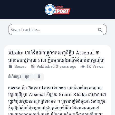
Xhaka ហាក់ទំនងជាត្រូវចាកចេញពីក្លឹប Arsenal នា
ពេលចប់រដូវកាល ខណៈក្លឹបមួយនៅអាល្លីម៉ង់ចាប់អារម្មណ៍គេ
Soccer
Published 3 years ago
1K Views
ទំហំអក្សរ
តូច
ធំ
បរទេសៈ
ក្លឹប Bayer Leverkusen បានកំណត់អត្តសញ្ញាណ
ខ្សែបម្រើក្រុម Arsenal កីឡាករ Granit Xhaka ជាគោលដៅ
ផ្ទេរកំពូលមួយនៅរដូវក្តៅខាងមុខ ។ ក្រុមអាឡឺម៉ង់មួយនេះមានក្រុម
ដ៏គួរឱ្យរំភើបបំផុតមួយនៅក្នុងបាល់ទាត់អឺរ៉ុប ដែលពោរពេញទៅ
ដោយទេពកោសល្យវ័យក្មេង ប៉ុន្តែពួកគេពុំសូវធ្វើបានល្អឡើយរដូវ