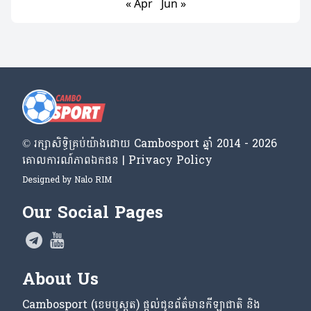
« Apr
Jun »
© រក្សា​សិទ្ធិ​គ្រប់​យ៉ាង​ដោយ​ Cambosport ឆ្នាំ 2014 - 2026
គោលការណ៍​ភាព​ឯកជន | Privacy Policy
Designed by
Nalo RIM
Our Social Pages
About Us
Cambosport (ខេមបូស្ពត) ផ្តល់ជូនព័ត៌មានកីឡាជាតិ និង